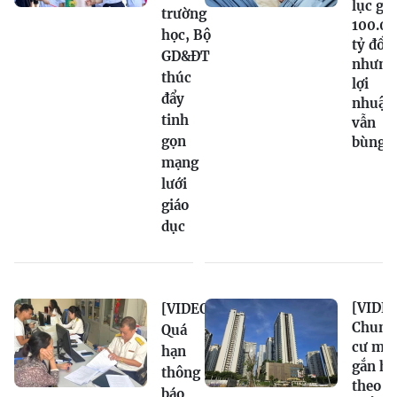
lục gầ
trường
100.0
học, Bộ
tỷ đồn
GD&ĐT
nhưng
thúc
lợi
đẩy
nhuận
tinh
vẫn
gọn
bùng 
mạng
lưới
giáo
dục
[VIDEO
[VIDEO]
Chung
Quá
cư mới
hạn
gắn hạ
thông
theo
báo