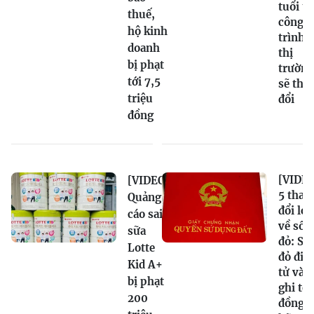
tuổi t
thuế,
công
hộ kinh
trình,
doanh
thị
bị phạt
trường
tới 7,5
sẽ tha
triệu
đổi
đồng
[VIDEO
[VIDEO]
5 thay
Quảng
đổi lớn
cáo sai
về sổ
sữa
đỏ: Sổ
Lotte
đỏ điệ
Kid A+
tử và
bị phạt
ghi tê
200
đồng s