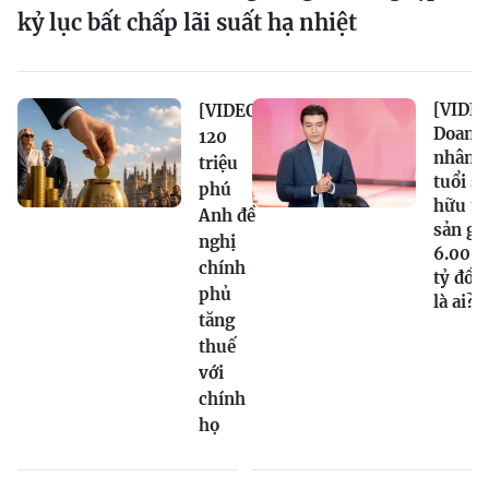
kỷ lục bất chấp lãi suất hạ nhiệt
[VIDEO
[VIDEO]
Doanh
120
nhân 2
triệu
tuổi sở
phú
hữu tà
Anh đề
sản gầ
nghị
6.000
chính
tỷ đồn
phủ
là ai?
tăng
thuế
với
chính
họ