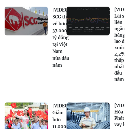
[VIDEO
[VIDEO]
Lãi su
SCG thu
liên
về hơn
ngân
37.000
hàng
tỷ đồng
lao dố
tại Việt
xuống
Nam
2,2%,
nửa đầu
thấp
năm
nhất t
đầu
năm
[VIDEO
[VIDEO]
Hòa
Giảm
Phát n
hơn
vay kỷ
11.000