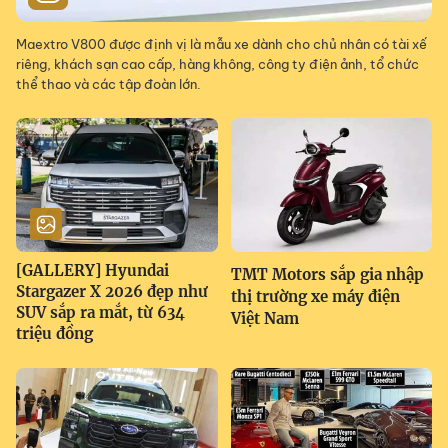
Maextro V800 được định vị là mẫu xe dành cho chủ nhân có tài xế
riêng, khách sạn cao cấp, hàng không, công ty điện ảnh, tổ chức
thể thao và các tập đoàn lớn.
[GALLERY] Hyundai
TMT Motors sắp gia nhập
Stargazer X 2026 đẹp như
thị trường xe máy điện
SUV sắp ra mắt, từ 634
Việt Nam
triệu đồng