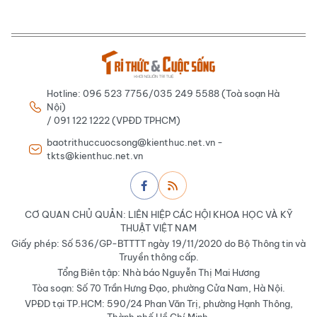
Hotline: 096 523 7756/035 249 5588 (Toà soạn Hà
Nội)
/ 091 122 1222 (VPĐD TPHCM)
baotrithuccuocsong@kienthuc.net.vn -
tkts@kienthuc.net.vn
CƠ QUAN CHỦ QUẢN: LIÊN HIỆP CÁC HỘI KHOA HỌC VÀ KỸ
THUẬT VIỆT NAM
Giấy phép: Số 536/GP-BTTTT ngày 19/11/2020 do Bộ Thông tin và
Truyền thông cấp.
Tổng Biên tập: Nhà báo Nguyễn Thị Mai Hương
Tòa soạn: Số 70 Trần Hưng Đạo, phường Cửa Nam, Hà Nội.
VPĐD tại TP.HCM: 590/24 Phan Văn Trị, phường Hạnh Thông,
Thành phố Hồ Chí Minh.