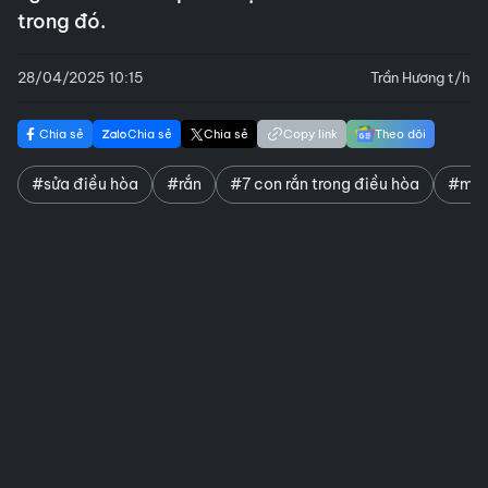
trong đó.
28/04/2025 10:15
Trần Hương t/h
Chia sẻ
Chia sẻ
Chia sẻ
Copy link
Theo dõi
#sửa điều hòa
#rắn
#7 con rắn trong điều hòa
#mở 