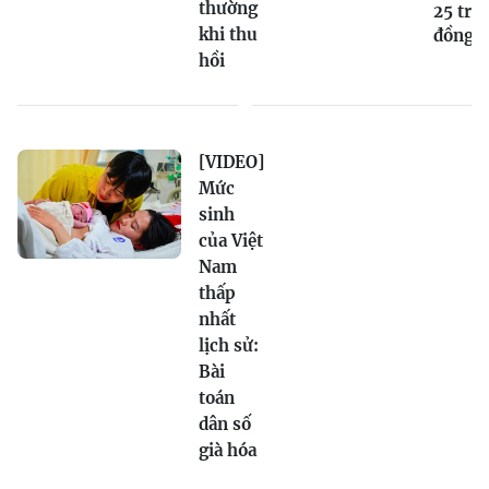
thường
25 triệ
khi thu
đồng
hồi
[VIDEO]
Mức
sinh
của Việt
Nam
thấp
nhất
lịch sử:
Bài
toán
dân số
già hóa