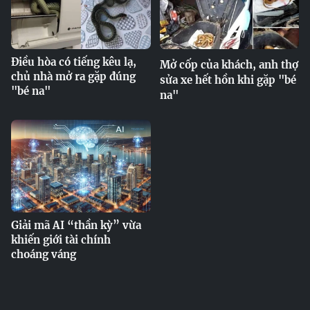
Điều hòa có tiếng kêu lạ,
Mở cốp của khách, anh thợ
chủ nhà mở ra gặp đúng
sửa xe hết hồn khi gặp "bé
"bé na"
na"
Giải mã AI “thần kỳ” vừa
khiến giới tài chính
choáng váng