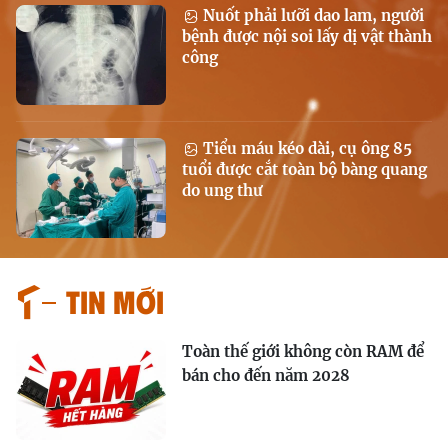
Nuốt phải lưỡi dao lam, người
bệnh được nội soi lấy dị vật thành
công
Tiểu máu kéo dài, cụ ông 85
tuổi được cắt toàn bộ bàng quang
do ung thư
Tin mới
Toàn thế giới không còn RAM để
bán cho đến năm 2028