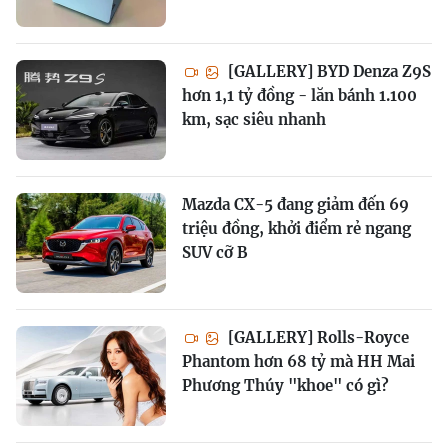
[GALLERY] BYD Denza Z9S
hơn 1,1 tỷ đồng - lăn bánh 1.100
km, sạc siêu nhanh
Mazda CX-5 đang giảm đến 69
triệu đồng, khởi điểm rẻ ngang
SUV cỡ B
[GALLERY] Rolls-Royce
Phantom hơn 68 tỷ mà HH Mai
Phương Thúy "khoe" có gì?