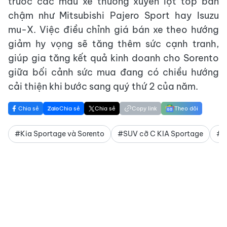
trước các mẫu xe thường xuyên lọt top bán
chậm như Mitsubishi Pajero Sport hay Isuzu
mu-X. Việc điều chỉnh giá bán xe theo hướng
giảm hy vọng sẽ tăng thêm sức cạnh tranh,
giúp gia tăng kết quả kinh doanh cho Sorento
giữa bối cảnh sức mua đang có chiều hướng
cải thiện khi bước sang quý thứ 2 của năm.
Chia sẻ
Chia sẻ
Chia sẻ
Copy link
Theo dõi
#Kia Sportage và Sorento
#SUV cỡ C KIA Sportage
#g