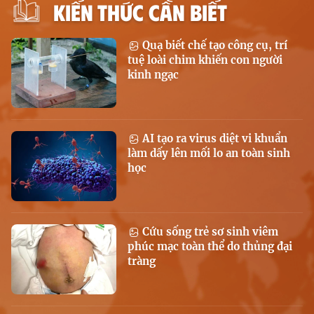
KIẾN THỨC CẦN BIẾT
Quạ biết chế tạo công cụ, trí
tuệ loài chim khiến con người
kinh ngạc
AI tạo ra virus diệt vi khuẩn
làm dấy lên mối lo an toàn sinh
học
Cứu sống trẻ sơ sinh viêm
phúc mạc toàn thể do thủng đại
tràng