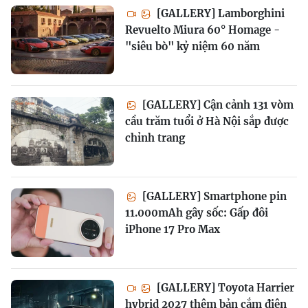
[GALLERY] Lamborghini
Revuelto Miura 60° Homage -
"siêu bò" kỷ niệm 60 năm
[GALLERY] Cận cảnh 131 vòm
cầu trăm tuổi ở Hà Nội sắp được
chỉnh trang
[GALLERY] Smartphone pin
11.000mAh gây sốc: Gấp đôi
iPhone 17 Pro Max
[GALLERY] Toyota Harrier
hybrid 2027 thêm bản cắm điện