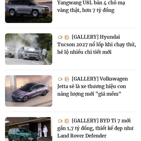
Yangwang U8L bản 4 chỗ mạ
vàng thật, hơn 7 tỷ đồng
[GALLERY] Hyundai
Tucson 2027 nổ lốp khi chạy thử,
hé lộ nhiều chi tiết mới
[GALLERY] Volkswagen
Jetta sẽ là xe thương hiệu con
năng lượng mới "giá mềm"
[GALLERY] BYD Ti 7 mới
gần 1,7 tỷ đồng, thiết kế đẹp như
Land Rover Defender