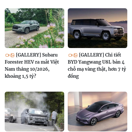
[GALLERY] Subaru
[GALLERY] Chi tiết
Forester HEV ra mắt Việt
BYD Yangwang U8L bản 4
Nam tháng 10/2026,
chỗ mạ vàng thật, hơn 7 tỷ
khoảng 1,5 tỷ?
đồng