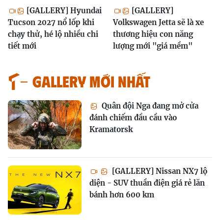
[GALLERY] Hyundai
[GALLERY]
Tucson 2027 nổ lốp khi
Volkswagen Jetta sẽ là xe
chạy thử, hé lộ nhiều chi
thương hiệu con năng
tiết mới
lượng mới "giá mềm"
GALLERY MỚI NHẤT
Quân đội Nga đang mở cửa
đánh chiếm đầu cầu vào
Kramatorsk
[GALLERY] Nissan NX7 lộ
diện - SUV thuần điện giá rẻ lăn
bánh hơn 600 km