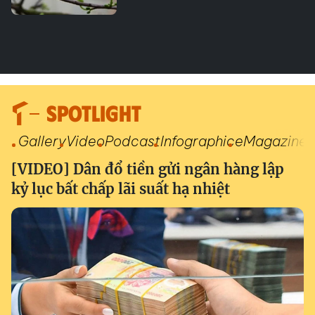
SPOTLIGHT
Gallery
Video
Podcast
Infographic
eMagazine
[VIDEO] Dân đổ tiền gửi ngân hàng lập
kỷ lục bất chấp lãi suất hạ nhiệt