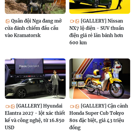
Quân đội Nga đang mở
[GALLERY] Nissan
cửa đánh chiếm đầu cầu
NX7 lộ diện - SUV thuần
vào Kramatorsk
điện giá rẻ lăn bánh hơn
600 km
[GALLERY] Hyundai
[GALLERY] Cận cảnh
Elantra 2027 - lột xác thiết
Honda Super Cub Tokyo
kế và công nghệ, từ 16.850
80s đặc biệt, giá 43 triệu
USD
đồng