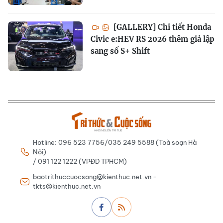
[GALLERY] Chi tiết Honda
Civic e:HEV RS 2026 thêm giả lập
sang số S+ Shift
Hotline: 096 523 7756/035 249 5588 (Toà soạn Hà
Nội)
/ 091 122 1222 (VPĐD TPHCM)
baotrithuccuocsong@kienthuc.net.vn -
tkts@kienthuc.net.vn