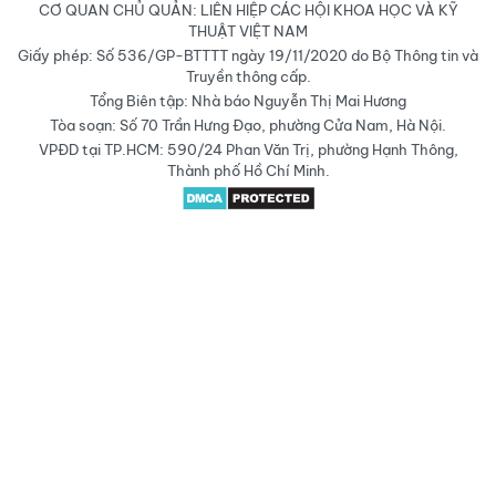
CƠ QUAN CHỦ QUẢN: LIÊN HIỆP CÁC HỘI KHOA HỌC VÀ KỸ
THUẬT VIỆT NAM
Giấy phép: Số 536/GP-BTTTT ngày 19/11/2020 do Bộ Thông tin và
Truyền thông cấp.
Tổng Biên tập: Nhà báo Nguyễn Thị Mai Hương
Tòa soạn: Số 70 Trần Hưng Đạo, phường Cửa Nam, Hà Nội.
VPĐD tại TP.HCM: 590/24 Phan Văn Trị, phường Hạnh Thông,
Thành phố Hồ Chí Minh.