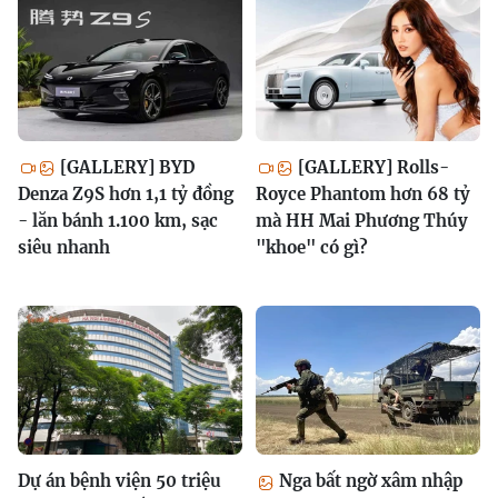
[GALLERY] BYD
[GALLERY] Rolls-
Denza Z9S hơn 1,1 tỷ đồng
Royce Phantom hơn 68 tỷ
- lăn bánh 1.100 km, sạc
mà HH Mai Phương Thúy
siêu nhanh
"khoe" có gì?
Dự án bệnh viện 50 triệu
Nga bất ngờ xâm nhập