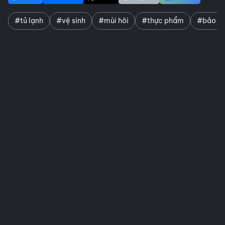
#tủ lạnh
#vệ sinh
#mùi hôi
#thực phẩm
#bảo q