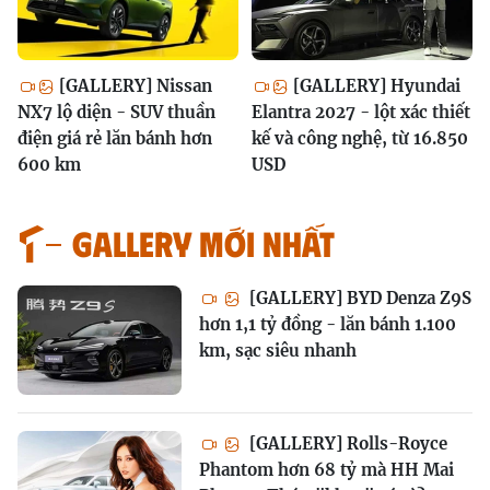
[GALLERY] Nissan
[GALLERY] Hyundai
NX7 lộ diện - SUV thuần
Elantra 2027 - lột xác thiết
điện giá rẻ lăn bánh hơn
kế và công nghệ, từ 16.850
600 km
USD
GALLERY MỚI NHẤT
[GALLERY] BYD Denza Z9S
hơn 1,1 tỷ đồng - lăn bánh 1.100
km, sạc siêu nhanh
[GALLERY] Rolls-Royce
Phantom hơn 68 tỷ mà HH Mai