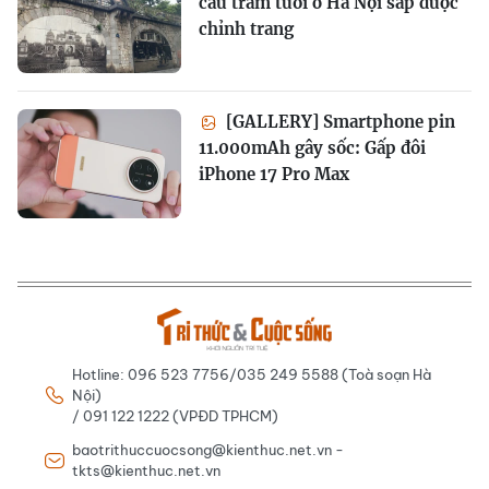
cầu trăm tuổi ở Hà Nội sắp được
chỉnh trang
[GALLERY] Smartphone pin
11.000mAh gây sốc: Gấp đôi
iPhone 17 Pro Max
Hotline: 096 523 7756/035 249 5588 (Toà soạn Hà
Nội)
/ 091 122 1222 (VPĐD TPHCM)
baotrithuccuocsong@kienthuc.net.vn -
tkts@kienthuc.net.vn