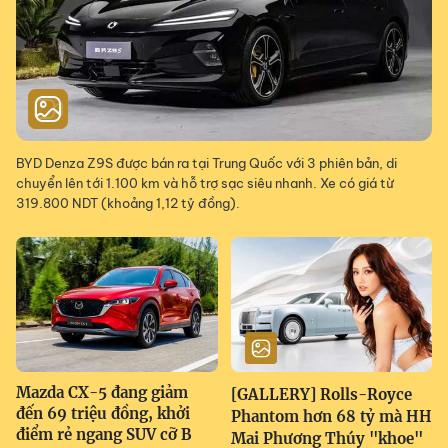
BYD Denza Z9S được bán ra tại Trung Quốc với 3 phiên bản, di
chuyển lên tới 1.100 km và hỗ trợ sạc siêu nhanh. Xe có giá từ
319.800 NDT (khoảng 1,12 tỷ đồng).
Mazda CX-5 đang giảm
[GALLERY] Rolls-Royce
đến 69 triệu đồng, khởi
Phantom hơn 68 tỷ mà HH
điểm rẻ ngang SUV cỡ B
Mai Phương Thúy "khoe"