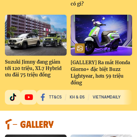
có gì?
Suzuki Jimny đang giảm
[GALLERY] Ra mắt Honda
tới 120 triệu, XL7 Hybrid
Giorno+ đặc biệt Buzz
ưu đãi 75 triệu đồng
Lightyear, hơn 59 triệu
đồng
TT&CS
KH & ĐS
VIETNAMDAILY
GALLERY