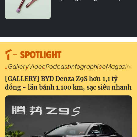
SPOTLIGHT
Gallery
Video
Podcast
Infographic
eMagazine
[GALLERY] BYD Denza Z9S hơn 1,1 tỷ
đồng - lăn bánh 1.100 km, sạc siêu nhanh