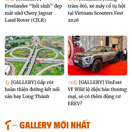
Freelander “hồi sinh” đẹp
trăm ôtô, xe máy cổ tụ hội
mắt nhờ Chery Jaguar
tại Vietnam Scooters Fest
Land Rover (CJLR)
2026
[GALLERY] Gấp rút
[GALLERY] VinFast
hoàn thiện đường kết nối
VF Wild lộ diện bản thương
sân bay Long Thành
mại, sẽ có thêm động cơ
EREV?
GALLERY MỚI NHẤT