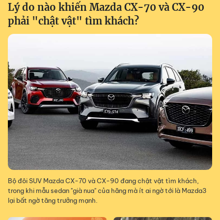
Lý do nào khiến Mazda CX-70 và CX-90
phải "chật vật" tìm khách?
Bộ đôi SUV Mazda CX-70 và CX-90 đang chật vật tìm khách,
trong khi mẫu sedan "già nua" của hãng mà ít ai ngờ tới là Mazda3
lại bất ngờ tăng trưởng mạnh.