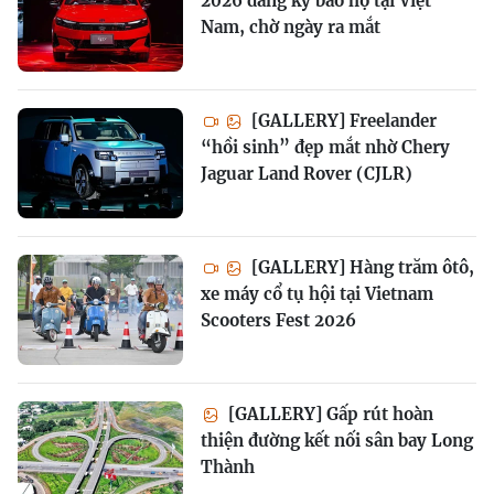
2026 đăng ký bảo hộ tại Việt
Nam, chờ ngày ra mắt
[GALLERY] Freelander
“hồi sinh” đẹp mắt nhờ Chery
Jaguar Land Rover (CJLR)
[GALLERY] Hàng trăm ôtô,
xe máy cổ tụ hội tại Vietnam
Scooters Fest 2026
[GALLERY] Gấp rút hoàn
thiện đường kết nối sân bay Long
Thành