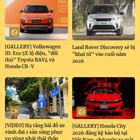
[GALLERY] Volkswagen
Land Rover Discovery sẽ bị
ID. Era 5X lộ diện, "đối
"khai tử" vào cuối năm
thủ" Toyota RAV4 và
2026
Honda CR-V
[VIDEO] Hạ tầng bãi đỗ xe
[GALLERY] Honda City
vành đai 1 sẵn sàng phục
2026 đăng ký bảo hộ tại
vụ vùng phát thải thấp
Việt Nam, chờ ngày ra mắt