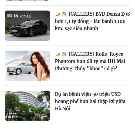
[GALLERY] BYD Denza Z9S
hơn 1,1 tỷ đồng - lăn bánh 1.100
km, sạc siêu nhanh
[GALLERY] Rolls-Royce
Phantom hơn 68 tỷ mà HH Mai
Phương Thúy "khoe" có gì?
Dự án bệnh viện 50 triệu USD
hoang phế hơn hai thập kỷ giữa
Hà Nội