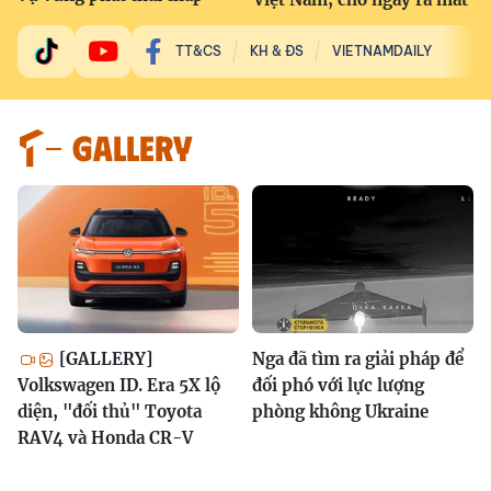
TT&CS
KH & ĐS
VIETNAMDAILY
GALLERY
[GALLERY]
Nga đã tìm ra giải pháp để
Volkswagen ID. Era 5X lộ
đối phó với lực lượng
diện, "đối thủ" Toyota
phòng không Ukraine
RAV4 và Honda CR-V