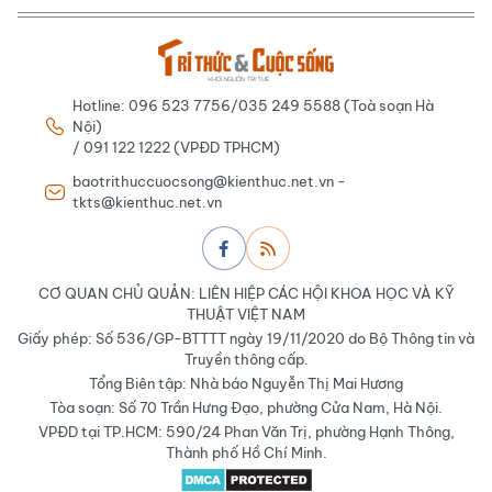
Hotline: 096 523 7756/035 249 5588 (Toà soạn Hà
Nội)
/ 091 122 1222 (VPĐD TPHCM)
baotrithuccuocsong@kienthuc.net.vn -
tkts@kienthuc.net.vn
CƠ QUAN CHỦ QUẢN: LIÊN HIỆP CÁC HỘI KHOA HỌC VÀ KỸ
THUẬT VIỆT NAM
Giấy phép: Số 536/GP-BTTTT ngày 19/11/2020 do Bộ Thông tin và
Truyền thông cấp.
Tổng Biên tập: Nhà báo Nguyễn Thị Mai Hương
Tòa soạn: Số 70 Trần Hưng Đạo, phường Cửa Nam, Hà Nội.
VPĐD tại TP.HCM: 590/24 Phan Văn Trị, phường Hạnh Thông,
Thành phố Hồ Chí Minh.