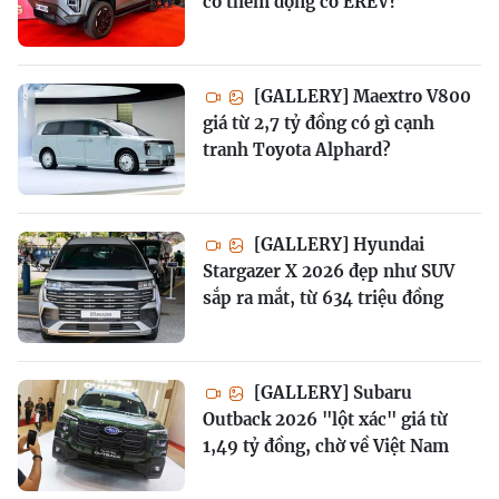
có thêm động cơ EREV?
[GALLERY] Maextro V800
giá từ 2,7 tỷ đồng có gì cạnh
tranh Toyota Alphard?
[GALLERY] Hyundai
Stargazer X 2026 đẹp như SUV
sắp ra mắt, từ 634 triệu đồng
[GALLERY] Subaru
Outback 2026 "lột xác" giá từ
1,49 tỷ đồng, chờ về Việt Nam