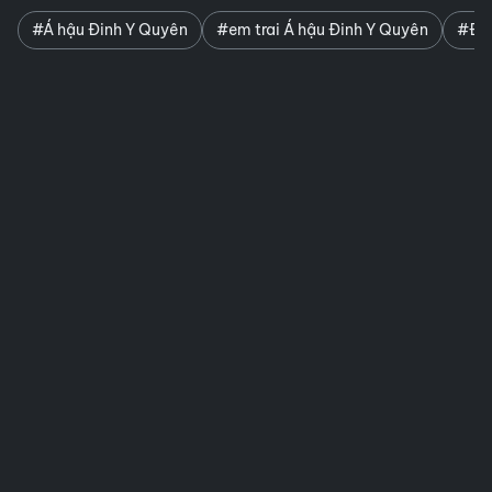
#Á hậu Đinh Y Quyên
#em trai Á hậu Đinh Y Quyên
#Đin