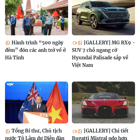
Hành trình “500 ngày
[GALLERY] MG RX9 -
đêm” đón các anh trở về ở
SUV 7 chỗ ngang cỡ
Hà Tĩnh
Hyundai Palisade sắp về
Việt Nam
Tổng Bí thư, Chủ tịch
[GALLERY] Chi tiết
nước Tô Lâm dự Diễn đàn
Bugatti Mistral odo hơn