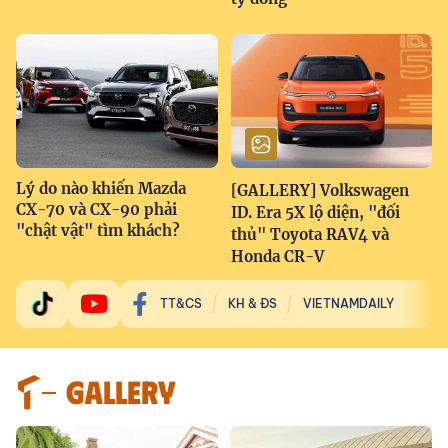
Lý do nào khiến Mazda
[GALLERY] Volkswagen
CX-70 và CX-90 phải
ID. Era 5X lộ diện, "đối
"chật vật" tìm khách?
thủ" Toyota RAV4 và
Honda CR-V
TT&CS
KH & ĐS
VIETNAMDAILY
GALLERY