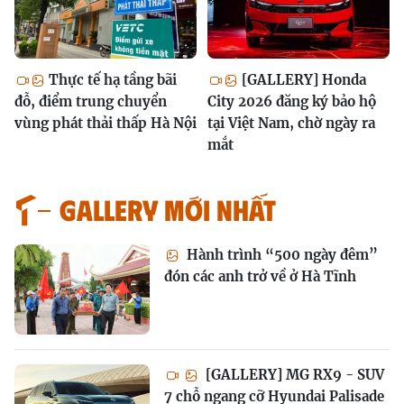
Thực tế hạ tầng bãi
[GALLERY] Honda
đỗ, điểm trung chuyển
City 2026 đăng ký bảo hộ
vùng phát thải thấp Hà Nội
tại Việt Nam, chờ ngày ra
mắt
GALLERY MỚI NHẤT
Hành trình “500 ngày đêm”
đón các anh trở về ở Hà Tĩnh
[GALLERY] MG RX9 - SUV
7 chỗ ngang cỡ Hyundai Palisade