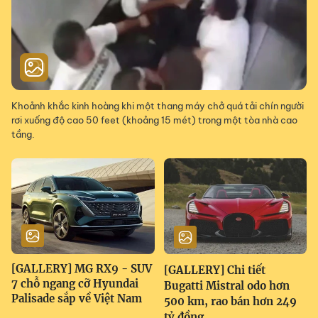
Khoảnh khắc kinh hoàng khi một thang máy chở quá tải chín người
rơi xuống độ cao 50 feet (khoảng 15 mét) trong một tòa nhà cao
tầng.
[GALLERY] MG RX9 - SUV
[GALLERY] Chi tiết
7 chỗ ngang cỡ Hyundai
Bugatti Mistral odo hơn
Palisade sắp về Việt Nam
500 km, rao bán hơn 249
tỷ đồng