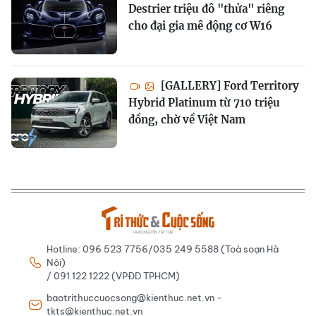
Destrier triệu đô "thửa" riêng
cho đại gia mê động cơ W16
[GALLERY] Ford Territory
Hybrid Platinum từ 710 triệu
đồng, chờ về Việt Nam
Hotline: 096 523 7756/035 249 5588 (Toà soạn Hà
Nội)
/ 091 122 1222 (VPĐD TPHCM)
baotrithuccuocsong@kienthuc.net.vn -
tkts@kienthuc.net.vn