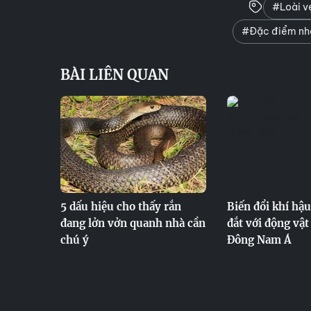
#Loài vẹ
#Đặc điểm nh
BÀI LIÊN QUAN
5 dấu hiệu cho thấy rắn
Biến đổi khí hậu
đang lởn vởn quanh nhà cần
đắt với động vật
chú ý
Đông Nam Á