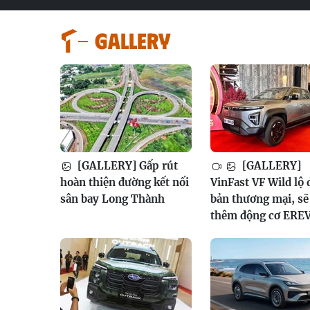
GALLERY
[GALLERY] Gấp rút
[GALLERY]
hoàn thiện đường kết nối
VinFast VF Wild lộ 
sân bay Long Thành
bản thương mại, sẽ
thêm động cơ ERE