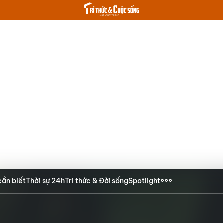
cần biết
Thời sự 24h
Tri thức & Đời sống
Spotlight