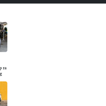
p ra
ng