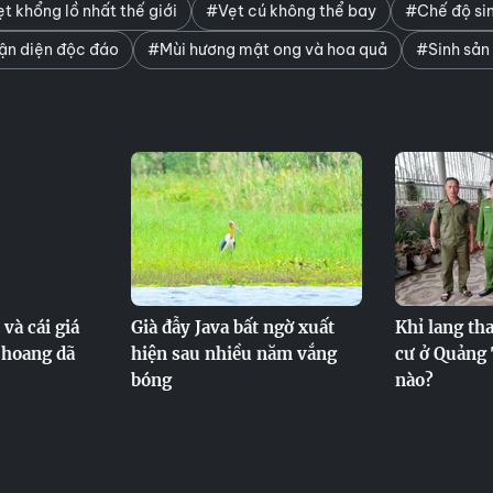
t khổng lồ nhất thế giới
#Vẹt cú không thể bay
#Chế độ si
ận diện độc đáo
#Mùi hương mật ong và hoa quả
#Sinh sản
 và cái giá
Già đẫy Java bất ngờ xuất
Khỉ lang th
 hoang dã
hiện sau nhiều năm vắng
cư ở Quảng 
bóng
nào?