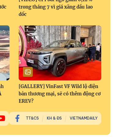
ước
trong tháng 7 vì giá xăng dầu lao
dốc
nh
[GALLERY] VinFast VF Wild lộ diện
Á
bản thương mại, sẽ có thêm động cơ
EREV?
TT&CS
KH & ĐS
VIETNAMDAILY