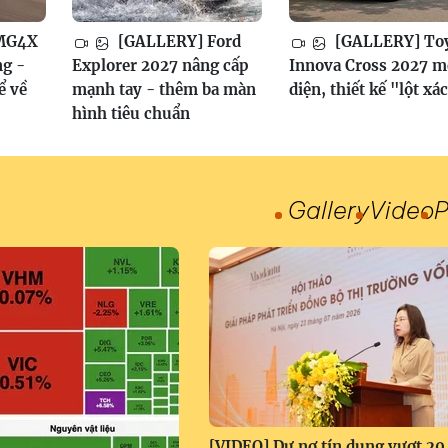
MG4X
[GALLERY] Ford
[GALLERY] To
ng -
Explorer 2027 nâng cấp
Innova Cross 2027 mớ
ể về
mạnh tay - thêm ba màn
diện, thiết kế "lột xá
hình tiêu chuẩn
Gallery
Video
P
[VIDEO] Dư nợ tín dụng vượt 20