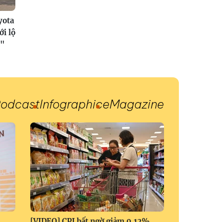
yota
i lộ
c"
odcast
Infographic
eMagazine
[VIDEO] CPI bất ngờ giảm 0,12%