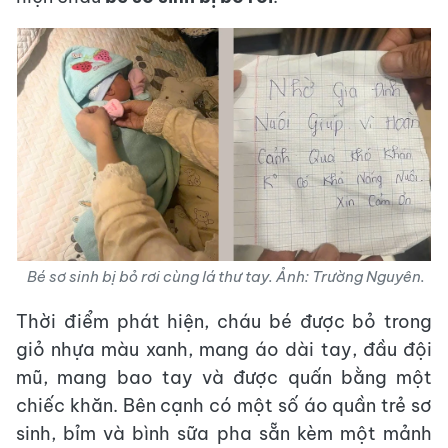
Bé sơ sinh bị bỏ rơi cùng lá thư tay. Ảnh: Trường Nguyên.
Thời điểm phát hiện, cháu bé được bỏ trong
giỏ nhựa màu xanh, mang áo dài tay, đầu đội
mũ, mang bao tay và được quấn bằng một
chiếc khăn. Bên cạnh có một số áo quần trẻ sơ
sinh, bỉm và bình sữa pha sẵn kèm một mảnh