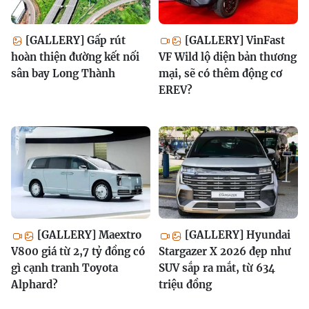
[GALLERY] Gấp rút
[GALLERY] VinFast
hoàn thiện đường kết nối
VF Wild lộ diện bản thương
sân bay Long Thành
mại, sẽ có thêm động cơ
EREV?
[GALLERY] Maextro
[GALLERY] Hyundai
V800 giá từ 2,7 tỷ đồng có
Stargazer X 2026 đẹp như
gì cạnh tranh Toyota
SUV sắp ra mắt, từ 634
Alphard?
triệu đồng