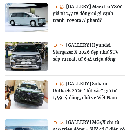
[GALLERY] Maextro V800
giá từ 2,7 tỷ đồng có gì cạnh
tranh Toyota Alphard?
[GALLERY] Hyundai
Stargazer X 2026 đẹp như SUV
sắp ra mắt, từ 634 triệu đồng
[GALLERY] Subaru
Outback 2026 "lột xác" giá từ
1,49 tỷ đồng, chờ về Việt Nam
[GALLERY] MG4X chỉ từ
349 triệu đồng - SUV cỡ C điện có