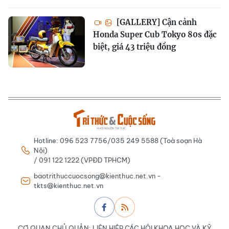
[GALLERY] Cận cảnh
Honda Super Cub Tokyo 80s đặc
biệt, giá 43 triệu đồng
Hotline: 096 523 7756/035 249 5588 (Toà soạn Hà
Nội)
/ 091 122 1222 (VPĐD TPHCM)
baotrithuccuocsong@kienthuc.net.vn -
tkts@kienthuc.net.vn
CƠ QUAN CHỦ QUẢN: LIÊN HIỆP CÁC HỘI KHOA HỌC VÀ KỸ