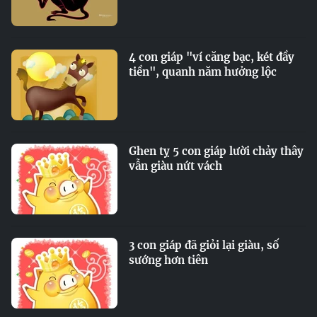
4 con giáp "ví căng bạc, két đầy
tiền", quanh năm hưởng lộc
Ghen tỵ 5 con giáp lười chảy thây
vẫn giàu nứt vách
3 con giáp đã giỏi lại giàu, số
sướng hơn tiên