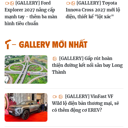
[GALLERY] Ford
[GALLERY] Toyota
Explorer 2027 nâng cấp
Innova Cross 2027 mới lộ
mạnh tay - thêm ba màn
diện, thiết kế "lột xác"
hình tiêu chuẩn
GALLERY MỚI NHẤT
[GALLERY] Gấp rút hoàn
thiện đường kết nối sân bay Long
Thành
[GALLERY] VinFast VF
Wild lộ diện bản thương mại, sẽ
có thêm động cơ EREV?