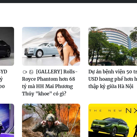
BYD
[GALLERY] Rolls-
Dự án bệnh viện 50 t
tỷ
Royce Phantom hơn 68
USD hoang phế hơn h
100
tỷ mà HH Mai Phương
thập kỷ giữa Hà Nội
Thúy "khoe" có gì?