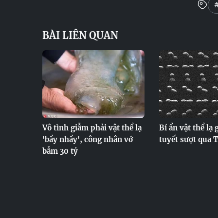
#
BÀI LIÊN QUAN
Vô tình giẫm phải vật thể lạ
Bí ẩn vật thể lạ
'bầy nhầy', công nhân vớ
tuyết sượt qua T
bẫm 30 tỷ