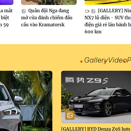
a mắt
Quân đội Nga đang
[GALLERY] Nis
biệt
mở cửa đánh chiếm đầu
NX7 lộ diện - SUV th
n 59
cầu vào Kramatorsk
điện giá rẻ lăn bánh 
600 km
Gallery
Video
P
[GALLERY] BYD Denza Z9S hơn 