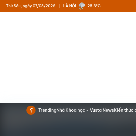
Thứ Sáu, ngày 07/08/2026
HÀ NỘI
28.3°C
Trending
Nhà Khoa học - Vusta News
Kiến thức 