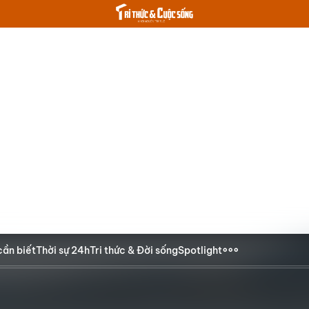
cần biết
Thời sự 24h
Tri thức & Đời sống
Spotlight