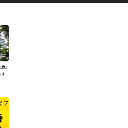
riệu
ai