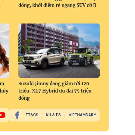
c
đồng, khởi điểm rẻ ngang SUV cỡ B
om
Suzuki Jimny đang giảm tới 120
Thúy
triệu, XL7 Hybrid ưu đãi 75 triệu
đồng
TT&CS
KH & ĐS
VIETNAMDAILY