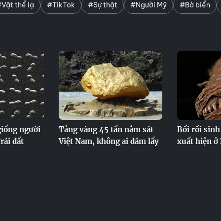
Vật thể lạ
#TikTok
#Sự thật
#Người Mỹ
#Bờ biển
 giống người
Tảng vàng 45 tấn nằm sát
Bối rối sinh
rái đất
Việt Nam, không ai dám lấy
xuất hiện ở