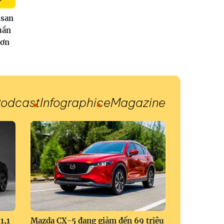
san
uần
hơn
odcast
Infographic
eMagazine
1,1
Mazda CX-5 đang giảm đến 69 triệu