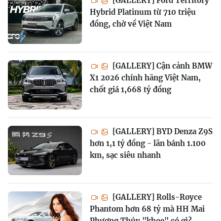
[GALLERY] Ford Territory
Hybrid Platinum từ 710 triệu
đồng, chờ về Việt Nam
[GALLERY] Cận cảnh BMW
X1 2026 chính hãng Việt Nam,
chốt giá 1,668 tỷ đồng
[GALLERY] BYD Denza Z9S
hơn 1,1 tỷ đồng - lăn bánh 1.100
km, sạc siêu nhanh
[GALLERY] Rolls-Royce
Phantom hơn 68 tỷ mà HH Mai
Phương Thúy "khoe" có gì?