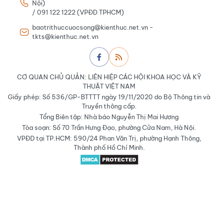
Nội)
/ 091 122 1222 (VPĐD TPHCM)
baotrithuccuocsong@kienthuc.net.vn -
tkts@kienthuc.net.vn
CƠ QUAN CHỦ QUẢN: LIÊN HIỆP CÁC HỘI KHOA HỌC VÀ KỸ
THUẬT VIỆT NAM
Giấy phép: Số 536/GP-BTTTT ngày 19/11/2020 do Bộ Thông tin và
Truyền thông cấp.
Tổng Biên tập: Nhà báo Nguyễn Thị Mai Hương
Tòa soạn: Số 70 Trần Hưng Đạo, phường Cửa Nam, Hà Nội.
VPĐD tại TP.HCM: 590/24 Phan Văn Trị, phường Hạnh Thông,
Thành phố Hồ Chí Minh.