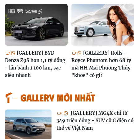
[GALLERY] BYD
[GALLERY] Rolls-
Denza Z9S hơn 1,1 tỷ đồng
Royce Phantom hơn 68 tỷ
- lăn bánh 1.100 km, sạc
mà HH Mai Phương Thúy
siêu nhanh
"khoe" có gì?
GALLERY MỚI NHẤT
[GALLERY] MG4X chỉ từ
349 triệu đồng - SUV cỡ C điện có
thể về Việt Nam