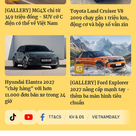
[GALLERY] MG4X chỉ từ
Toyota Land Cruiser V8
349 triệu đồng - SUV cỡ C
2009 chạy gần 1 triệu km,
điện có thể về Việt Nam
động cơ và hộp số vẫn zin
Hyundai Elantra 2027
[GALLERY] Ford Explorer
"cháy hàng" với hơn
2027 nâng cấp mạnh tay -
11.000 đơn bán xe trong 24
thêm ba màn hình tiêu
giờ
chuẩn
TT&CS
KH & ĐS
VIETNAMDAILY