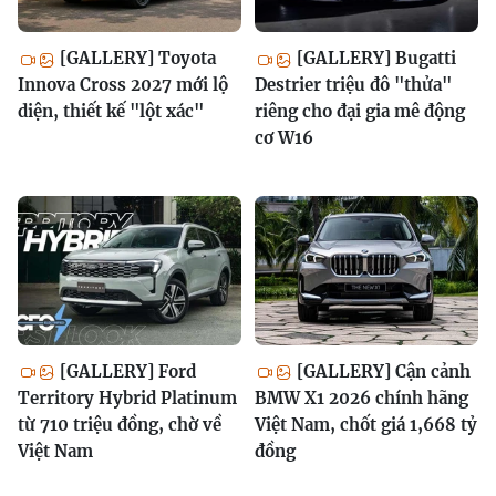
[GALLERY] Toyota
[GALLERY] Bugatti
Innova Cross 2027 mới lộ
Destrier triệu đô "thửa"
diện, thiết kế "lột xác"
riêng cho đại gia mê động
cơ W16
[GALLERY] Ford
[GALLERY] Cận cảnh
Territory Hybrid Platinum
BMW X1 2026 chính hãng
từ 710 triệu đồng, chờ về
Việt Nam, chốt giá 1,668 tỷ
Việt Nam
đồng