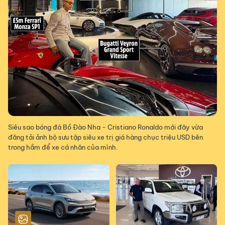
Siêu sao bóng đá Bồ Đào Nha - Cristiano Ronaldo mới đây vừa
đăng tải ảnh bộ sưu tập siêu xe trị giá hàng chục triệu USD bên
trong hầm để xe cá nhân của mình.