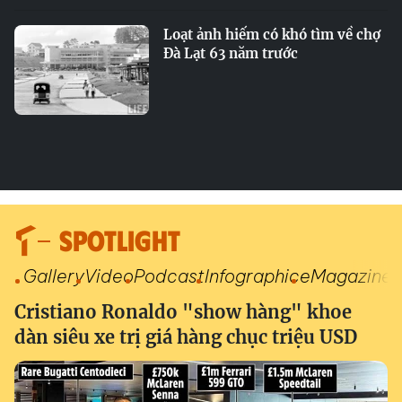
Loạt ảnh hiếm có khó tìm về chợ
Đà Lạt 63 năm trước
SPOTLIGHT
Gallery
Video
Podcast
Infographic
eMagazine
Cristiano Ronaldo "show hàng" khoe
dàn siêu xe trị giá hàng chục triệu USD