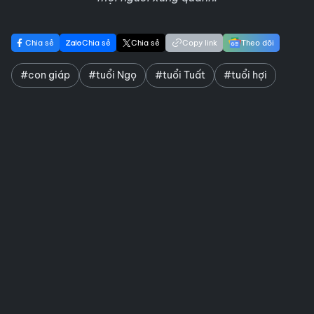
Chia sẻ
Chia sẻ
Chia sẻ
Copy link
Theo dõi
#con giáp
#tuổi Ngọ
#tuổi Tuất
#tuổi hợi