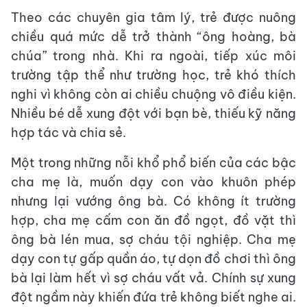
Theo các chuyên gia tâm lý, trẻ được nuông
chiều quá mức dễ trở thành “ông hoàng, bà
chúa” trong nhà. Khi ra ngoài, tiếp xúc môi
trường tập thể như trường học, trẻ khó thích
nghi vì không còn ai chiều chuộng vô điều kiện.
Nhiều bé dễ xung đột với bạn bè, thiếu kỹ năng
hợp tác và chia sẻ.
Một trong những nỗi khổ phổ biến của các bậc
cha mẹ là, muốn dạy con vào khuôn phép
nhưng lại vướng ông bà. Có không ít trường
hợp, cha mẹ cấm con ăn đồ ngọt, đồ vặt thì
ông bà lén mua, sợ cháu tội nghiệp. Cha mẹ
dạy con tự gấp quần áo, tự dọn đồ chơi thì ông
bà lại làm hết vì sợ cháu vất vả. Chính sự xung
đột ngầm này khiến đứa trẻ không biết nghe ai.