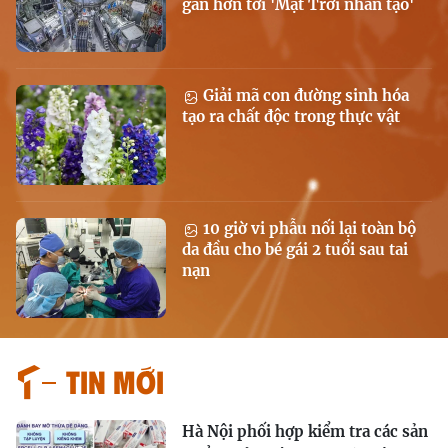
gần hơn tới 'Mặt Trời nhân tạo'
Giải mã con đường sinh hóa
tạo ra chất độc trong thực vật
10 giờ vi phẫu nối lại toàn bộ
da đầu cho bé gái 2 tuổi sau tai
nạn
Tin mới
Hà Nội phối hợp kiểm tra các sản