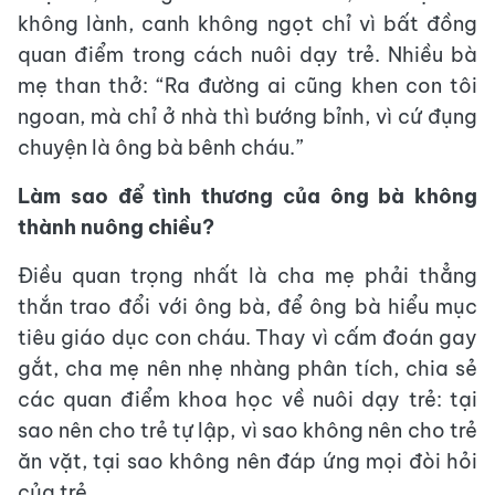
không lành, canh không ngọt chỉ vì bất đồng
quan điểm trong cách nuôi dạy trẻ. Nhiều bà
mẹ than thở: “Ra đường ai cũng khen con tôi
ngoan, mà chỉ ở nhà thì bướng bỉnh, vì cứ đụng
chuyện là ông bà bênh cháu.”
Làm sao để tình thương của ông bà không
thành nuông chiều?
Điều quan trọng nhất là cha mẹ phải thẳng
thắn trao đổi với ông bà, để ông bà hiểu mục
tiêu giáo dục con cháu. Thay vì cấm đoán gay
gắt, cha mẹ nên nhẹ nhàng phân tích, chia sẻ
các quan điểm khoa học về nuôi dạy trẻ: tại
sao nên cho trẻ tự lập, vì sao không nên cho trẻ
ăn vặt, tại sao không nên đáp ứng mọi đòi hỏi
của trẻ…