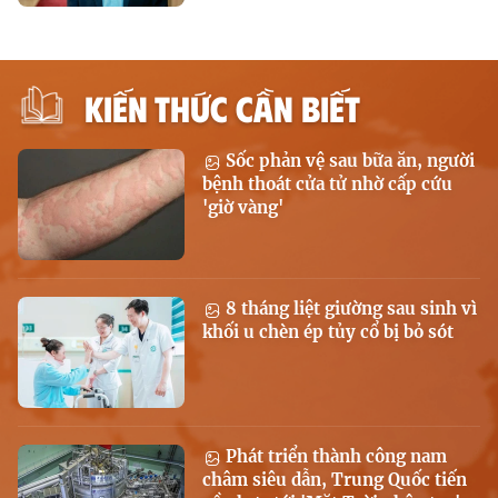
KIẾN THỨC CẦN BIẾT
Sốc phản vệ sau bữa ăn, người
bệnh thoát cửa tử nhờ cấp cứu
'giờ vàng'
8 tháng liệt giường sau sinh vì
khối u chèn ép tủy cổ bị bỏ sót
Phát triển thành công nam
châm siêu dẫn, Trung Quốc tiến