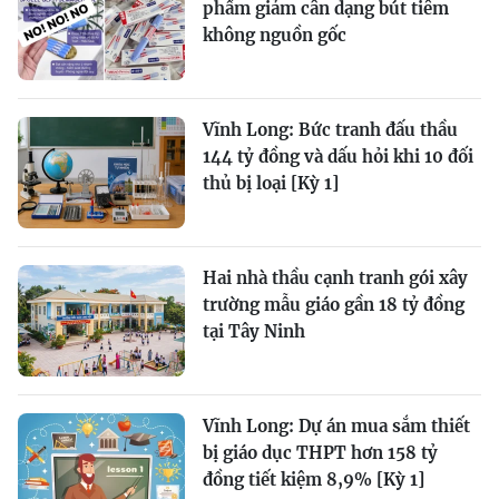
phẩm giảm cân dạng bút tiêm
không nguồn gốc
Vĩnh Long: Bức tranh đấu thầu
144 tỷ đồng và dấu hỏi khi 10 đối
thủ bị loại [Kỳ 1]
Hai nhà thầu cạnh tranh gói xây
trường mẫu giáo gần 18 tỷ đồng
tại Tây Ninh
Vĩnh Long: Dự án mua sắm thiết
bị giáo dục THPT hơn 158 tỷ
đồng tiết kiệm 8,9% [Kỳ 1]