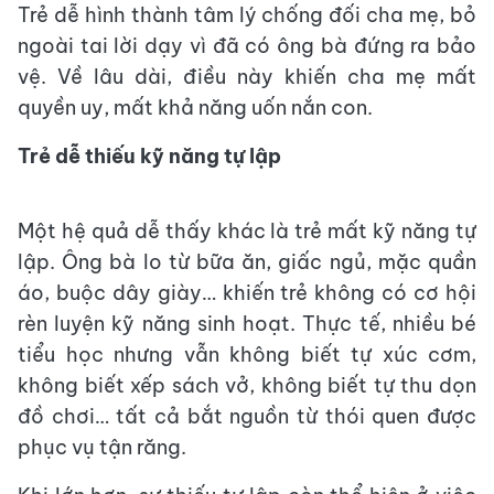
Trẻ dễ hình thành tâm lý chống đối cha mẹ, bỏ
ngoài tai lời dạy vì đã có ông bà đứng ra bảo
vệ. Về lâu dài, điều này khiến cha mẹ mất
quyền uy, mất khả năng uốn nắn con.
Trẻ dễ thiếu kỹ năng tự lập
Một hệ quả dễ thấy khác là trẻ mất kỹ năng tự
lập. Ông bà lo từ bữa ăn, giấc ngủ, mặc quần
áo, buộc dây giày… khiến trẻ không có cơ hội
rèn luyện kỹ năng sinh hoạt. Thực tế, nhiều bé
tiểu học nhưng vẫn không biết tự xúc cơm,
không biết xếp sách vở, không biết tự thu dọn
đồ chơi… tất cả bắt nguồn từ thói quen được
phục vụ tận răng.