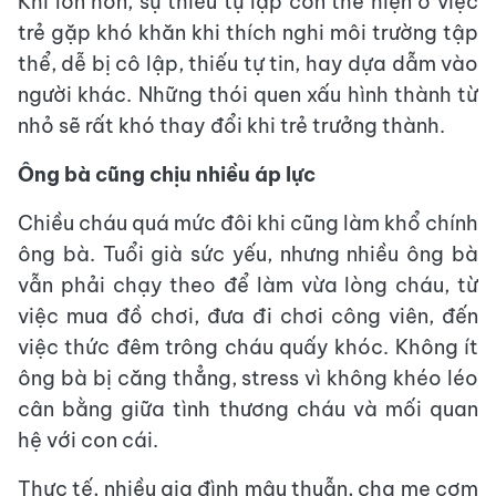
Khi lớn hơn, sự thiếu tự lập còn thể hiện ở việc
trẻ gặp khó khăn khi thích nghi môi trường tập
thể, dễ bị cô lập, thiếu tự tin, hay dựa dẫm vào
người khác. Những thói quen xấu hình thành từ
nhỏ sẽ rất khó thay đổi khi trẻ trưởng thành.
Ông bà cũng chịu nhiều áp lực
Chiều cháu quá mức đôi khi cũng làm khổ chính
ông bà. Tuổi già sức yếu, nhưng nhiều ông bà
vẫn phải chạy theo để làm vừa lòng cháu, từ
việc mua đồ chơi, đưa đi chơi công viên, đến
việc thức đêm trông cháu quấy khóc. Không ít
ông bà bị căng thẳng, stress vì không khéo léo
cân bằng giữa tình thương cháu và mối quan
hệ với con cái.
Thực tế, nhiều gia đình mâu thuẫn, cha mẹ cơm