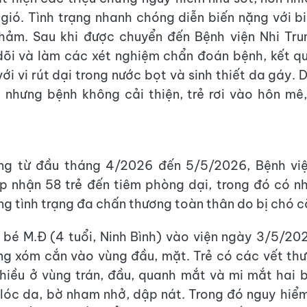
 gió. Tình trạng nhanh chóng diễn biến nặng với bi
hảm. Sau khi được chuyển đến Bệnh viện Nhi Tru
õi và làm các xét nghiệm chẩn đoán bệnh, kết q
ới vi rút dại trong nước bọt và sinh thiết da gáy.
c, nhưng bệnh không cải thiện, trẻ rơi vào hôn mê
iêng từ đầu tháng 4/2026 đến 5/5/2026, Bệnh việ
p nhận 58 trẻ đến tiêm phòng dại, trong đó có nh
ng tình trạng đa chấn thương toàn thân do bị chó c
à bé M.Đ (4 tuổi, Ninh Bình) vào viện ngày 3/5/202
g xóm cắn vào vùng đầu, mặt. Trẻ có các vết th
iều ở vùng trán, đầu, quanh mắt và mi mắt hai 
lóc da, bờ nham nhở, dập nát. Trong đó nguy hiểm