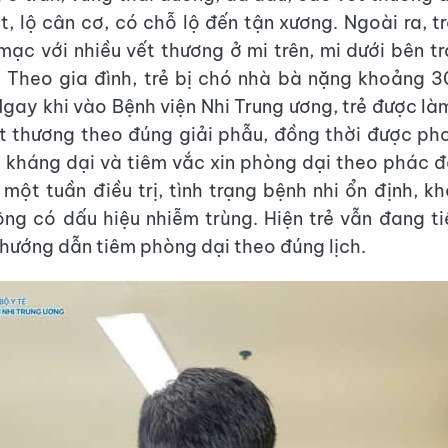
t, lộ cân cơ, có chỗ lộ đến tận xương. Ngoài ra, tr
mạc với nhiều vết thương ở mi trên, mi dưới bên tr
. Theo gia đình, trẻ bị chó nhà bà nặng khoảng 3
Ngay khi vào Bệnh viện Nhi Trung ương, trẻ được là
t thương theo đúng giải phẫu, đồng thời được p
 kháng dại và tiêm vắc xin phòng dại theo phác 
một tuần điều trị, tình trạng bệnh nhi ổn định, kh
ng có dấu hiệu nhiễm trùng. Hiện trẻ vẫn đang t
 hướng dẫn tiêm phòng dại theo đúng lịch.