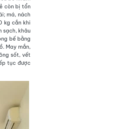
ẻ còn bị tổn
ái; má, nách
0 kg cắn khi
m sạch, khâu
hong bế bằng
đồ. May mắn,
ông sốt, vết
iếp tục được