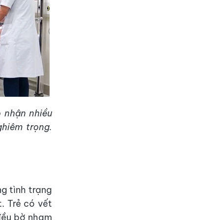
 nhận nhiều
ghiêm trọng.
ng tình trạng
 Trẻ có vết
 đều bờ nham