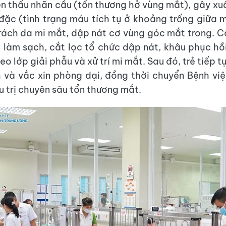
n thấu nhãn cầu (tổn thương hở vùng mắt), gây xuấ
ặc (tình trạng máu tích tụ ở khoảng trống giữa
rách da mi mắt, dập nát cơ vùng góc mắt trong. C
 làm sạch, cắt lọc tổ chức dập nát, khâu phục hồ
eo lớp giải phẫu và xử trí mi mắt. Sau đó, trẻ tiếp 
 và vắc xin phòng dại, đồng thời chuyển Bệnh vi
u trị chuyên sâu tổn thương mắt.