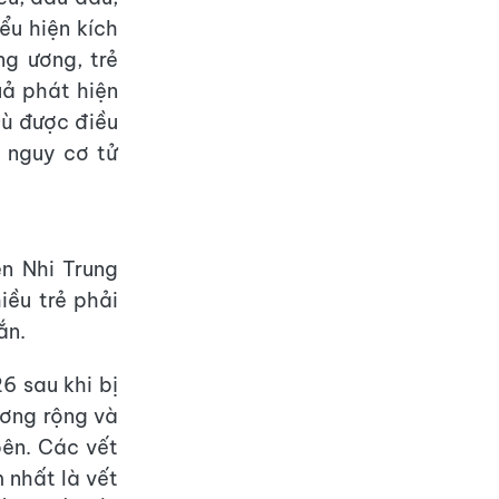
ểu hiện kích
ng ương, trẻ
uả phát hiện
 Dù được điều
, nguy cơ tử
n Nhi Trung
iều trẻ phải
ắn.
6 sau khi bị
ương rộng và
bên. Các vết
 nhất là vết