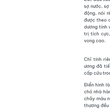
sợ nước, sợ
động, nói n
được theo d
dương tính v
trị tích cự
vong cao.
Chỉ tính r
ương đã tiế
cấp cứu tro
Điển hình l
chó nhà hàn
chảy máu nh
thương đều 