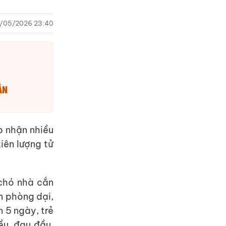
2/05/2026 23:40
ắn
p nhận nhiều
iên lượng tử
 chó nhà cắn
n phòng dại,
 5 ngày, trẻ
ều, đau đầu,