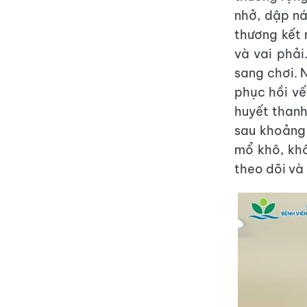
nhở, dập ná
thương kết 
và vai phải
sang chơi. 
phục hồi vế
huyết thanh
sau khoảng 
mổ khô, khô
theo dõi và