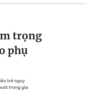
êm trọng
áo phụ
iều trẻ nguy
nuôi trong gia