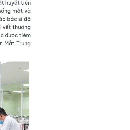
t huyết tiền
 mống mắt và
ác bác sĩ đã
i vết thương
tục được tiêm
ện Mắt Trung