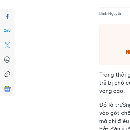
Bình Nguyên
N
Trong thời 
trẻ bị chó 
vong cao.
Đó là trườn
vào gót châ
mà chỉ điều
bắt đầu xuấ