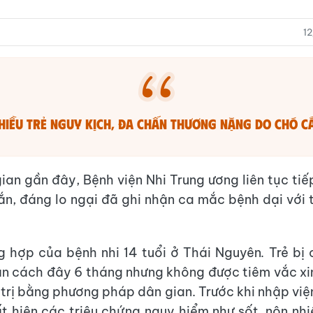
1
hiều trẻ nguy kịch, đa chấn thương nặng do chó c
gian gần đây, Bệnh viện Nhi Trung ương liên tục tiế
cắn, đáng lo ngại đã ghi nhận ca mắc bệnh dại với t
g hợp của bệnh nhi 14 tuổi ở Thái Nguyên
.
Trẻ bị
n cách đây 6 tháng nhưng không được tiêm vắc xi
 trị bằng phương pháp dân gian. Trước khi nhập viện
t hiện các triệu chứng nguy hiểm như sốt, nôn nhi