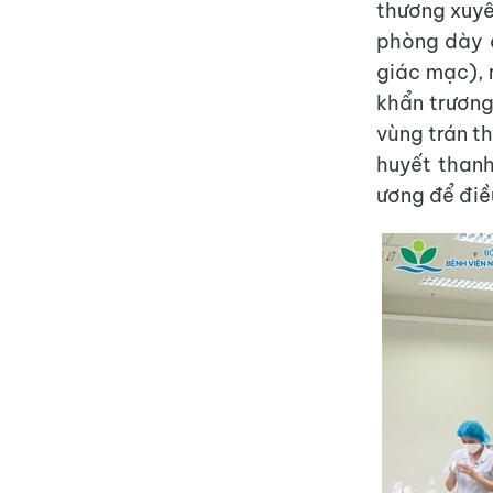
thương xuyê
phòng dày đ
giác mạc), 
khẩn trương
vùng trán th
huyết thanh
ương để điề