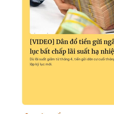
[VIDEO] Dân đổ tiền gửi ng
lục bất chấp lãi suất hạ nhiệ
Dù lãi suất giảm từ tháng 4, tiền gửi dân cư cuối thán
lập kỷ lục mới.