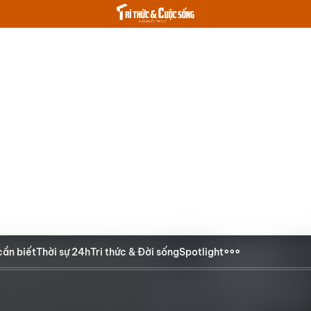
cần biết
Thời sự 24h
Tri thức & Đời sống
Spotlight