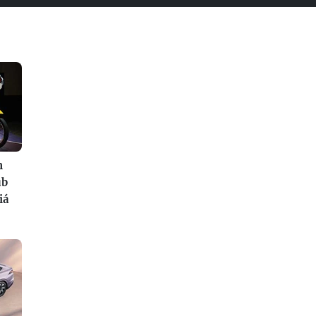
n
ub
iá