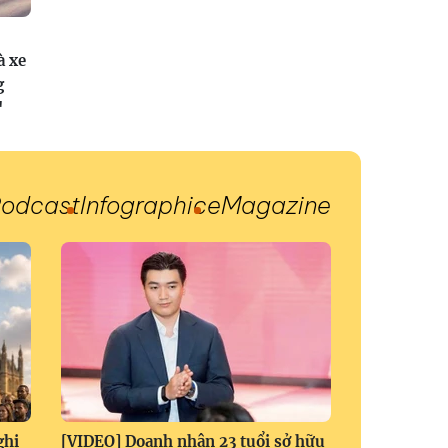
à xe
g
"
odcast
Infographic
eMagazine
ghị
[VIDEO] Doanh nhân 23 tuổi sở hữu