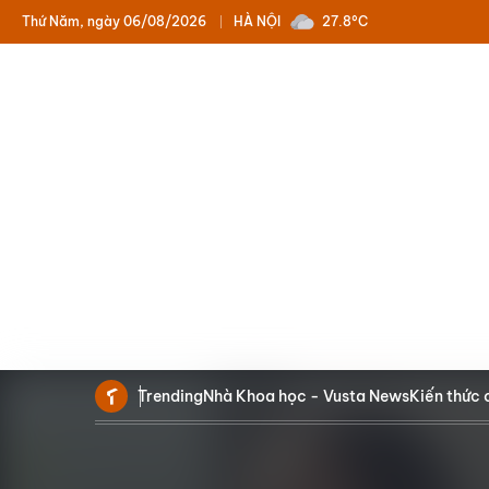
Thứ Năm, ngày 06/08/2026
HÀ NỘI
27.8°C
Trending
Nhà Khoa học - Vusta News
Kiến thức 