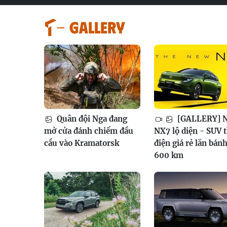
GALLERY
Quân đội Nga đang
[GALLERY] N
mở cửa đánh chiếm đầu
NX7 lộ diện - SUV 
cầu vào Kramatorsk
điện giá rẻ lăn bán
600 km