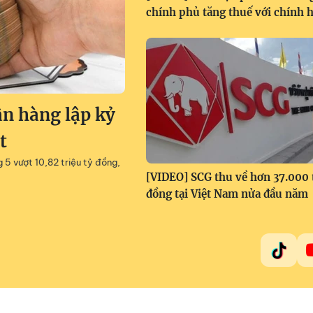
chính phủ tăng thuế với chính 
ân hàng lập kỷ
t
g 5 vượt 10,82 triệu tỷ đồng,
[VIDEO] SCG thu về hơn 37.000 
đồng tại Việt Nam nửa đầu năm