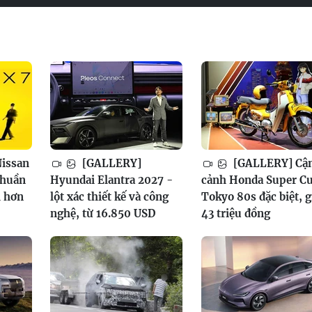
issan
[GALLERY]
[GALLERY] Cậ
thuần
Hyundai Elantra 2027 -
cảnh Honda Super C
h hơn
lột xác thiết kế và công
Tokyo 80s đặc biệt, g
nghệ, từ 16.850 USD
43 triệu đồng