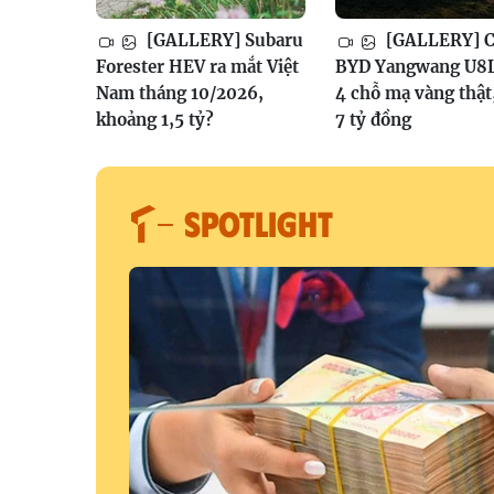
[GALLERY] Subaru
[GALLERY] Ch
Forester HEV ra mắt Việt
BYD Yangwang U8L
Nam tháng 10/2026,
4 chỗ mạ vàng thật
khoảng 1,5 tỷ?
7 tỷ đồng
SPOTLIGHT