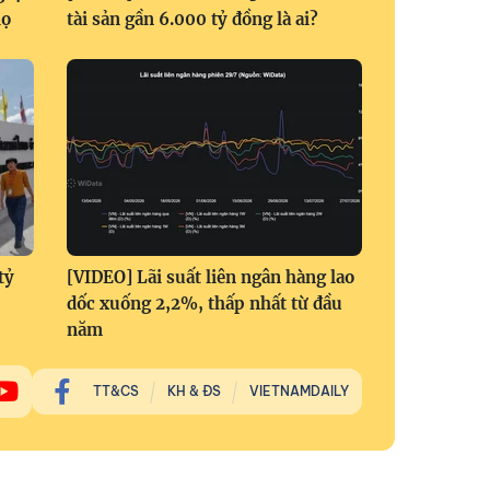
họ
tài sản gần 6.000 tỷ đồng là ai?
tỷ
[VIDEO] Lãi suất liên ngân hàng lao
dốc xuống 2,2%, thấp nhất từ đầu
năm
TT&CS
KH & ĐS
VIETNAMDAILY