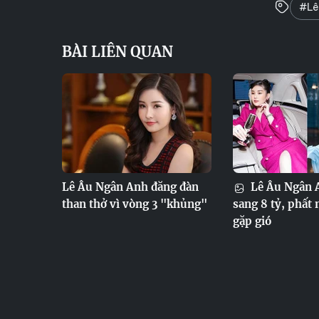
#Lê
BÀI LIÊN QUAN
Lê Âu Ngân Anh đăng đàn
Lê Âu Ngân A
than thở vì vòng 3 "khủng"
sang 8 tỷ, phất 
gặp gió