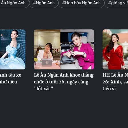
 Âu Ngân Anh
#Ngân Anh
#Hoa hậu Ngân Anh
#giảng vi
nh tậu xe
Lê Âu Ngân Anh khoe thăng
HH Lê Âu N
như diều
chức ở tuổi 26, ngày càng
26: Xinh, sa
"lột xác"
tiến sĩ