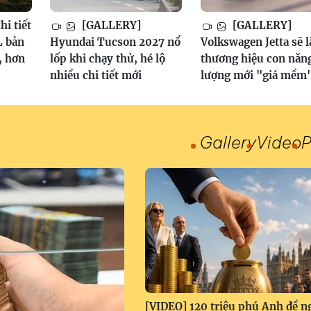
i tiết
[GALLERY]
[GALLERY]
 bản
Hyundai Tucson 2027 nổ
Volkswagen Jetta sẽ l
, hơn
lốp khi chạy thử, hé lộ
thương hiệu con năn
nhiều chi tiết mới
lượng mới "giá mềm
Gallery
Video
P
[VIDEO] 120 triệu phú Anh đề n