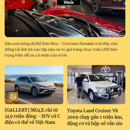
Siêu sao bóng đá Bồ Đào Nha - Cristiano Ronaldo mới đây vừa
đăng tải ảnh bộ sưu tập siêu xe trị giá hàng chục triệu USD bên
trong hầm để xe cá nhân của mình.
[GALLERY] MG4X chỉ từ
Toyota Land Cruiser V8
349 triệu đồng - SUV cỡ C
2009 chạy gần 1 triệu km,
điện có thể về Việt Nam
động cơ và hộp số vẫn zin