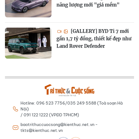
năng lượng mới "giá mềm"
[GALLERY] BYD Ti 7 mới
gần 1,7 tỷ đồng, thiết kế đẹp như
Land Rover Defender
Hotline: 096 523 7756/035 249 5588 (Toà soạn Hà
Nội)
/ 091 122 1222 (VPĐD TPHCM)
baotrithuccuocsong@kienthuc.net.vn -
tkts@kienthuc.net.vn