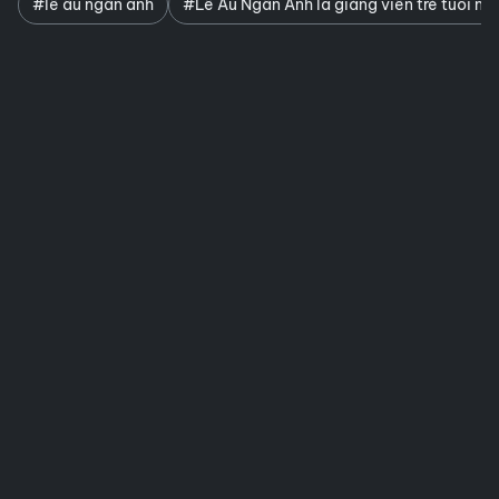
#lê âu ngân anh
#Lê Âu Ngân Anh là giảng viên trẻ tuổi nh