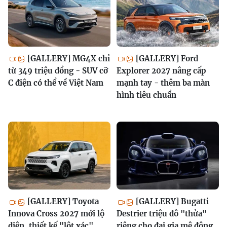
[GALLERY] MG4X chỉ
[GALLERY] Ford
từ 349 triệu đồng - SUV cỡ
Explorer 2027 nâng cấp
C điện có thể về Việt Nam
mạnh tay - thêm ba màn
hình tiêu chuẩn
[GALLERY] Toyota
[GALLERY] Bugatti
Innova Cross 2027 mới lộ
Destrier triệu đô "thửa"
diện, thiết kế "lột xác"
riêng cho đại gia mê động