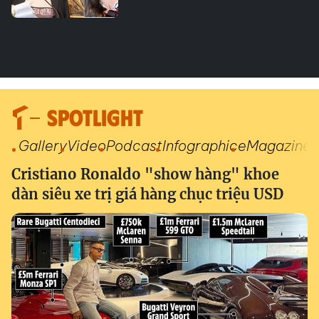
SPOTLIGHT
Gallery
Video
Podcast
Infographic
eMagazine
Cristiano Ronaldo "show hàng" khoe
dàn siêu xe trị giá hàng chục triệu USD