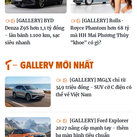
[GALLERY] BYD
[GALLERY] Rolls-
Denza Z9S hơn 1,1 tỷ đồng
Royce Phantom hơn 68 tỷ
- lăn bánh 1.100 km, sạc
mà HH Mai Phương Thúy
siêu nhanh
"khoe" có gì?
GALLERY MỚI NHẤT
[GALLERY] MG4X chỉ từ
349 triệu đồng - SUV cỡ C điện có
thể về Việt Nam
[GALLERY] Ford Explorer
2027 nâng cấp mạnh tay - thêm
ba màn hình tiêu chuẩn