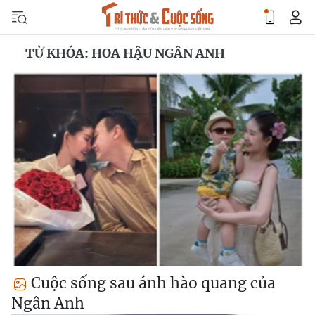
TỪ KHÓA: HOA HẬU NGÂN ANH
Cuộc sống sau ánh hào quang của
Ngân Anh