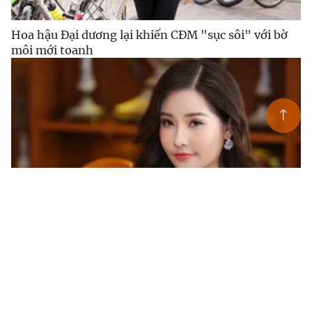
Hoa hậu Đại dương lại khiến CĐM "sục sôi" với bờ
môi mới toanh
Không được cấp phép, vẫn dự thi Hoa hậu, Lê Âu
Ngân Anh liệu có bị xử lý?