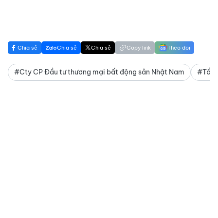
Chia sẻ
Chia sẻ
Chia sẻ
Copy link
Theo dõi
#Cty CP Đầu tư thương mại bất động sản Nhật Nam
#Tổng