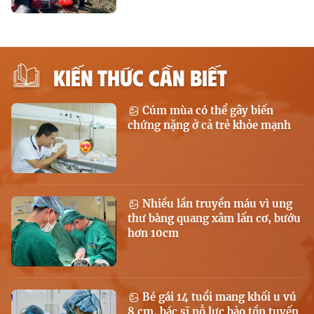
KIẾN THỨC CẦN BIẾT
Cúm mùa có thể gây biến
chứng nặng ở cả trẻ khỏe mạnh
Nhiều lần truyền máu vì ung
thư bàng quang xâm lấn cơ, bướu
hơn 10cm
Bé gái 14 tuổi mang khối u vú
8 cm, bác sĩ nỗ lực bảo tồn tuyến