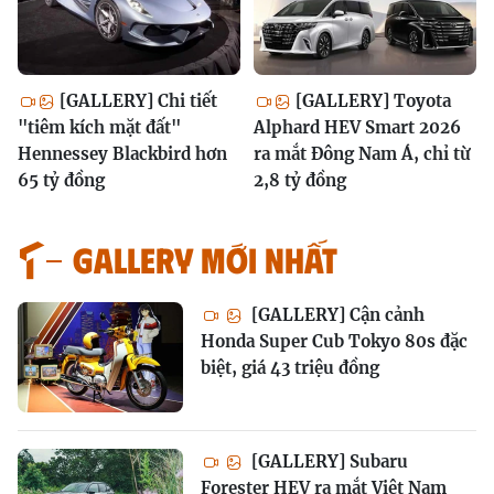
[GALLERY] Chi tiết
[GALLERY] Toyota
"tiêm kích mặt đất"
Alphard HEV Smart 2026
Hennessey Blackbird hơn
ra mắt Đông Nam Á, chỉ từ
65 tỷ đồng
2,8 tỷ đồng
GALLERY MỚI NHẤT
[GALLERY] Cận cảnh
Honda Super Cub Tokyo 80s đặc
biệt, giá 43 triệu đồng
[GALLERY] Subaru
Forester HEV ra mắt Việt Nam