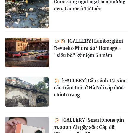
Cuộc sống ngột ngạt bên mương
đen, bãi rác ở Tứ Liên
[GALLERY] Lamborghini
Revuelto Miura 60° Homage -
"siêu bò" kỷ niệm 60 năm
[GALLERY] Cận cảnh 131 vòm
cầu trăm tuổi ở Hà Nội sắp được
chỉnh trang
[GALLERY] Smartphone pin
11.000mAh gây sốc: Gấp đôi