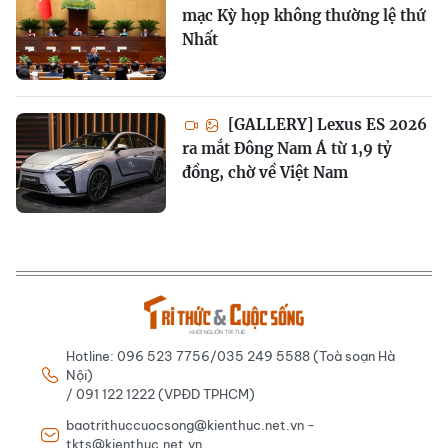
mạc Kỳ họp không thường lệ thứ
Nhất
[GALLERY] Lexus ES 2026
ra mắt Đông Nam Á từ 1,9 tỷ
đồng, chờ về Việt Nam
Hotline: 096 523 7756/035 249 5588 (Toà soạn Hà
Nội)
/ 091 122 1222 (VPĐD TPHCM)
baotrithuccuocsong@kienthuc.net.vn -
tkts@kienthuc.net.vn