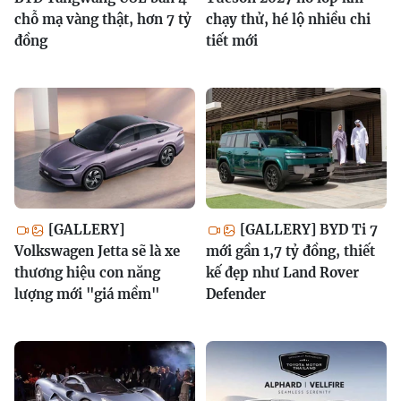
chỗ mạ vàng thật, hơn 7 tỷ
chạy thử, hé lộ nhiều chi
đồng
tiết mới
[GALLERY]
[GALLERY] BYD Ti 7
Volkswagen Jetta sẽ là xe
mới gần 1,7 tỷ đồng, thiết
thương hiệu con năng
kế đẹp như Land Rover
lượng mới "giá mềm"
Defender