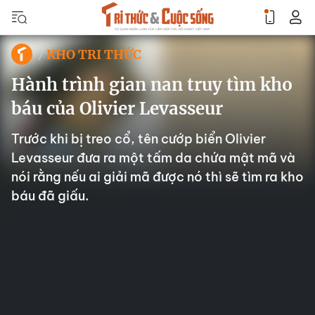
KHO TRI THỨC
Hành trình gian nan truy tìm kho
báu của Olivier Levasseur
Trước khi bị treo cổ, tên cướp biển Olivier
Levasseur đưa ra một tấm da chứa mật mã và
nói rằng nếu ai giải mã được nó thì sẽ tìm ra kho
báu đã giấu.