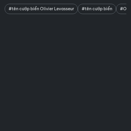
#tên cướp biển Olivier Levasseur
#tên cướp biển
#Oliv