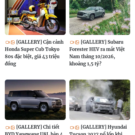
[GALLERY] Cận cảnh
[GALLERY] Subaru
Honda Super Cub Tokyo
Forester HEV ra mắt Việt
80s đặc biệt, giá 43 triệu
Nam tháng 10/2026,
đồng
khoảng 1,5 tỷ?
[GALLERY] Chi tiết
[GALLERY] Hyundai
BYD Yangwang U8L bản 4
Tucson 2027 nổ lốp khi