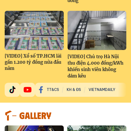
đồng
[VIDEO] Xổ số TP.HCM lãi
[VIDEO] Chủ trọ Hà Nội
gần 1.200 tỷ đồng nửa đầu
thu điện 4.000 đồng/kWh
năm
khiến sinh viên không
dám kêu
TT&CS
KH & ĐS
VIETNAMDAILY
GALLERY