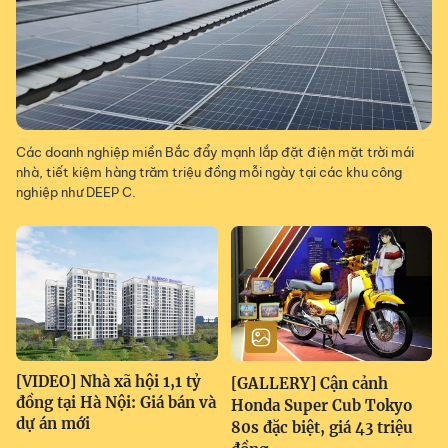
Các doanh nghiệp miền Bắc đẩy mạnh lắp đặt điện mặt trời mái
nhà, tiết kiệm hàng trăm triệu đồng mỗi ngày tại các khu công
nghiệp như DEEP C.
[VIDEO] Nhà xã hội 1,1 tỷ
[GALLERY] Cận cảnh
đồng tại Hà Nội: Giá bán và
Honda Super Cub Tokyo
dự án mới
80s đặc biệt, giá 43 triệu