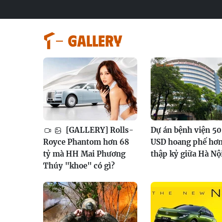
GALLERY
[GALLERY] Rolls-
Dự án bệnh viện 50
Royce Phantom hơn 68
USD hoang phế hơn
tỷ mà HH Mai Phương
thập kỷ giữa Hà Nộ
Thúy "khoe" có gì?