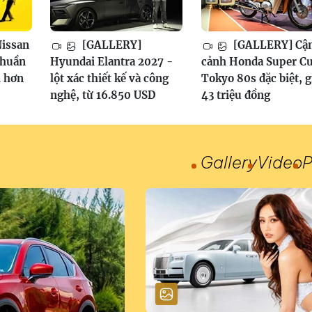
issan
[GALLERY]
[GALLERY] Cậ
thuần
Hyundai Elantra 2027 -
cảnh Honda Super C
h hơn
lột xác thiết kế và công
Tokyo 80s đặc biệt, g
nghệ, từ 16.850 USD
43 triệu đồng
Gallery
Video
P