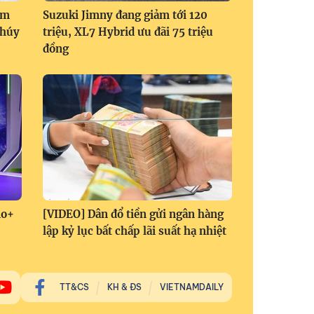
om
Suzuki Jimny đang giảm tới 120
Thúy
triệu, XL7 Hybrid ưu đãi 75 triệu
đồng
no+
[VIDEO] Dân đổ tiền gửi ngân hàng
lập kỷ lục bất chấp lãi suất hạ nhiệt
TT&CS
KH & ĐS
VIETNAMDAILY