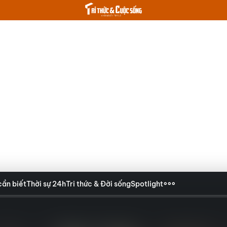
cần biết
Thời sự 24h
Tri thức & Đời sống
Spotlight