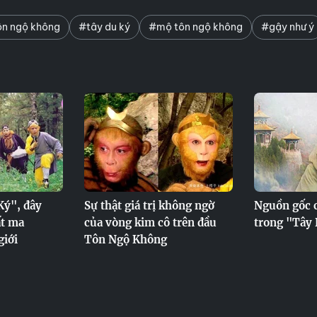
n ngộ không
#tây du ký
#mộ tôn ngộ không
#gậy như ý
Ký", đây
Sự thật giá trị không ngờ
Nguồn gốc 
ất ma
của vòng kim cô trên đầu
trong "Tây
giới
Tôn Ngộ Không