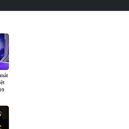
 mắt
iệt
59