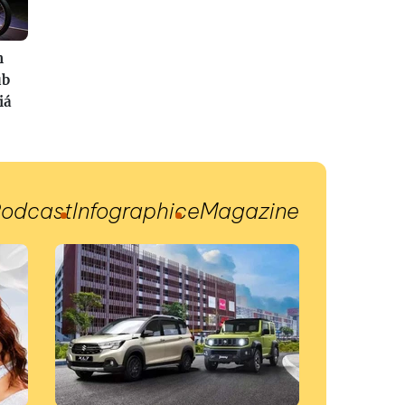
n
ub
iá
odcast
Infographic
eMagazine