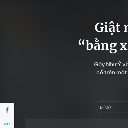
Giật
“bằng x
Gậy Như Ý và
cổ trên một
TD (th)