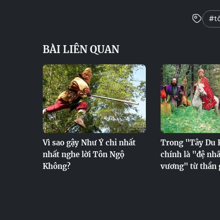
#tô
BÀI LIÊN QUAN
Vì sao gậy Như Ý chỉ nhất
Trong "Tây Du 
nhất nghe lời Tôn Ngộ
chính là "đệ nh
Không?
vương" từ thần 