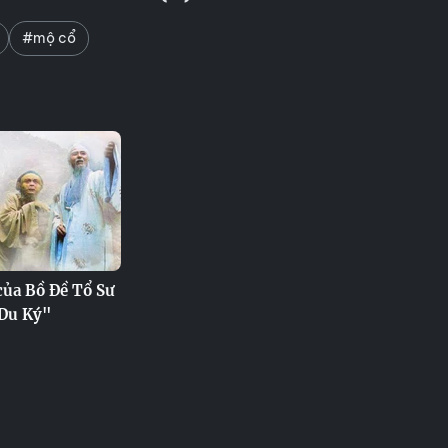
#mộ cổ
của Bồ Đề Tổ Sư
 Du Ký"