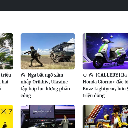
 triệu
Nga bất ngờ xâm
[GALLERY] Ra
 hai
nhập Orikhiv, Ukraine
Honda Giorno+ đặc b
i
tập hợp lực lượng phản
Buzz Lightyear, hơn 
công
triệu đồng