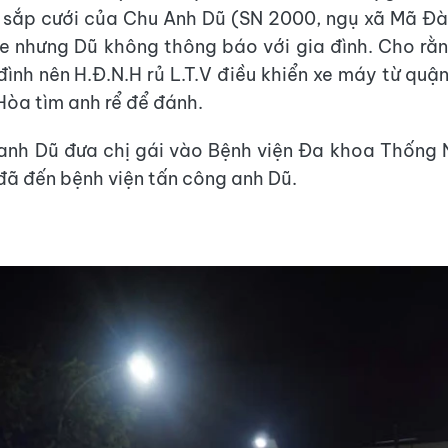
 sắp cưới của Chu Anh Dũ (SN 2000, ngụ xã Mã Đà
xe nhưng Dũ không thông báo với gia đình. Cho rằn
đình nên H.Đ.N.H rủ L.T.V điều khiển xe máy từ quậ
Hòa tìm anh rể để đánh.
n anh Dũ đưa chị gái vào Bệnh viện Đa khoa Thống
 đã đến bệnh viện tấn công anh Dũ.