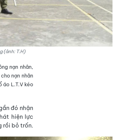
g (ảnh: T.H)
công nạn nhân,
n cho nạn nhân
ổ áo L.T.V kéo
 gần đó nhận
hát hiện lực
 rồi bỏ trốn.