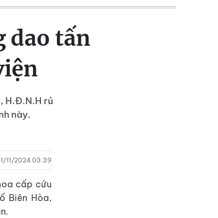
g dao tấn
viện
, H.Đ.N.H rủ
nh này.
11/11/2024 03:39
Khoa cấp cứu
ố Biên Hòa,
n.