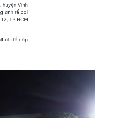
, huyện Vĩnh
g anh rể coi
n 12, TP HCM
 Nhất để cấp