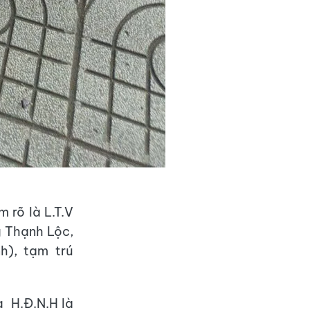
 rõ là L.T.V
g Thạnh Lộc,
h), tạm trú
a H.Đ.N.H là