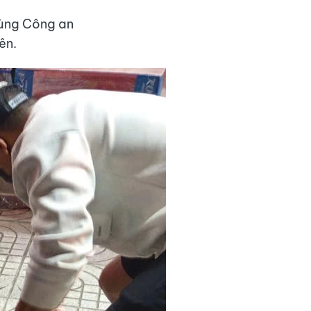
cùng Công an
ên.