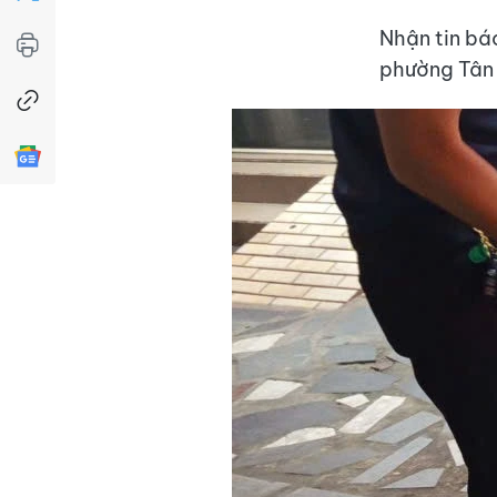
Nhận tin bá
phường Tân B