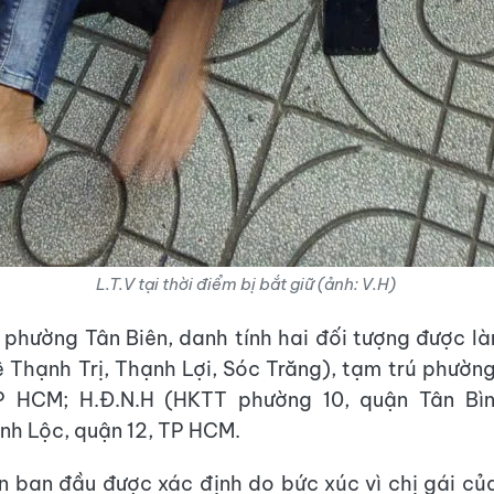
L.T.V tại thời điểm bị bắt giữ (ảnh: V.H)
 phường Tân Biên, danh tính hai đối tượng được làm
ê Thạnh Trị, Thạnh Lợi, Sóc Trăng), tạm trú phườn
P HCM; H.Đ.N.H (HKTT phường 10, quận Tân Bìn
h Lộc, quận 12, TP HCM.
 ban đầu được xác định do bức xúc vì chị gái củ