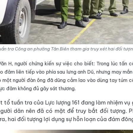
uần tra Công an phường Tân Biên tham gia truy xét hai đối tượn
n H, người chứng kiến sự việc cho biết: Trong lúc tấn 
o đâm liên tiếp vào phía sau lưng anh Dũ, nhưng may mắ
ó một người đàn ông đã dũng cảm lao vào dùng tay túm c
 lực đâm không đủ gây sát thương.
t tổ tuần tra của Lực lượng 161 đang làm nhiệm vụ
người dân nên đã có mặt để truy bắt đối tượng. P
ra, hai đối tượng lợi dụng sự hỗn loạn của đám đông