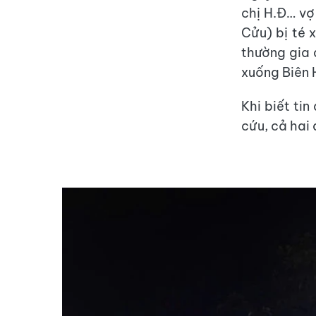
chị H.Đ… vợ
Cửu) bị té 
thường gia 
xuống Biên 
Khi biết ti
cứu, cả hai