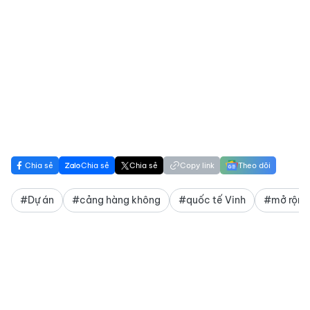
Chia sẻ
Chia sẻ
Chia sẻ
Copy link
Theo dõi
#Dự án
#cảng hàng không
#quốc tế Vinh
#mở rộng