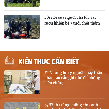
Lời nói của người cha lúc say
rượu khiến bé 3 tuổi chết thảm
KIẾN THỨC CẦN BIẾT
Những lưu ý người chạy thận
nhân tạo cần ghi nhớ để phòng
biến chứng
Tinh trùng không chỉ cạnh