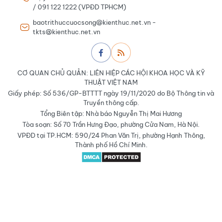
/ 091 122 1222 (VPĐD TPHCM)
baotrithuccuocsong@kienthuc.net.vn -
tkts@kienthuc.net.vn
CƠ QUAN CHỦ QUẢN: LIÊN HIỆP CÁC HỘI KHOA HỌC VÀ KỸ
THUẬT VIỆT NAM
Giấy phép: Số 536/GP-BTTTT ngày 19/11/2020 do Bộ Thông tin và
Truyền thông cấp.
Tổng Biên tập: Nhà báo Nguyễn Thị Mai Hương
Tòa soạn: Số 70 Trần Hưng Đạo, phường Cửa Nam, Hà Nội.
VPĐD tại TP.HCM: 590/24 Phan Văn Trị, phường Hạnh Thông,
Thành phố Hồ Chí Minh.