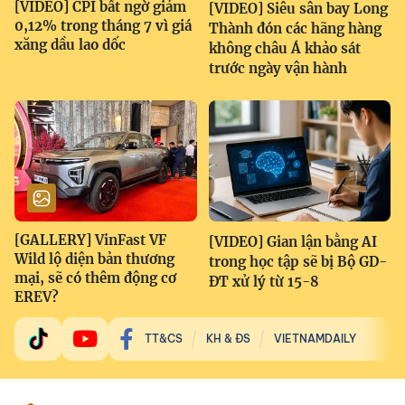
[VIDEO] CPI bất ngờ giảm
[VIDEO] Siêu sân bay Long
0,12% trong tháng 7 vì giá
Thành đón các hãng hàng
xăng dầu lao dốc
không châu Á khảo sát
trước ngày vận hành
[GALLERY] VinFast VF
[VIDEO] Gian lận bằng AI
Wild lộ diện bản thương
trong học tập sẽ bị Bộ GD-
mại, sẽ có thêm động cơ
ĐT xử lý từ 15-8
EREV?
TT&CS
KH & ĐS
VIETNAMDAILY