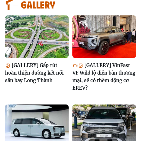
GALLERY
[GALLERY] Gấp rút
[GALLERY] VinFast
hoàn thiện đường kết nối
VF Wild lộ diện bản thương
sân bay Long Thành
mại, sẽ có thêm động cơ
EREV?