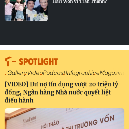
Hari Won vì Trấn Thành?
SPOTLIGHT
Gallery
Video
Podcast
Infographic
eMagazine
[VIDEO] Dư nợ tín dụng vượt 20 triệu tỷ
đồng, Ngân hàng Nhà nước quyết liệt
điều hành