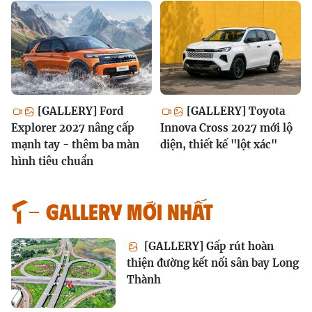
[GALLERY] Ford
[GALLERY] Toyota
Explorer 2027 nâng cấp
Innova Cross 2027 mới lộ
mạnh tay - thêm ba màn
diện, thiết kế "lột xác"
hình tiêu chuẩn
GALLERY MỚI NHẤT
[GALLERY] Gấp rút hoàn
thiện đường kết nối sân bay Long
Thành