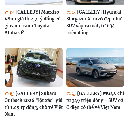
[GALLERY] Maextro
[GALLERY] Hyundai
V800 giá từ 2,7 tỷ đồng có
Stargazer X 2026 đẹp như
gì cạnh tranh Toyota
SUV sắp ra mắt, từ 634
Alphard?
triệu đồng
[GALLERY] Subaru
[GALLERY] MG4X chỉ
Outback 2026 "lột xác" giá
từ 349 triệu đồng - SUV cỡ
từ 1,49 tỷ đồng, chờ về Việt
C điện có thể về Việt Nam
Nam