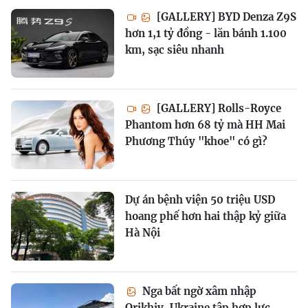
[GALLERY] BYD Denza Z9S
hơn 1,1 tỷ đồng - lăn bánh 1.100
km, sạc siêu nhanh
[GALLERY] Rolls-Royce
Phantom hơn 68 tỷ mà HH Mai
Phương Thúy "khoe" có gì?
Dự án bệnh viện 50 triệu USD
hoang phế hơn hai thập kỷ giữa
Hà Nội
Nga bất ngờ xâm nhập
Orikhiv, Ukraine tập hợp lực