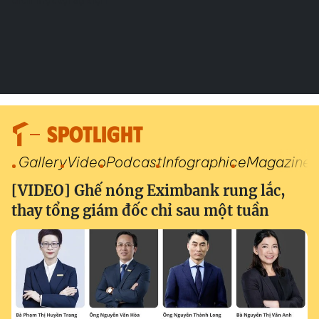
SPOTLIGHT
Gallery
Video
Podcast
Infographic
eMagazine
[VIDEO] Ghế nóng Eximbank rung lắc,
thay tổng giám đốc chỉ sau một tuần