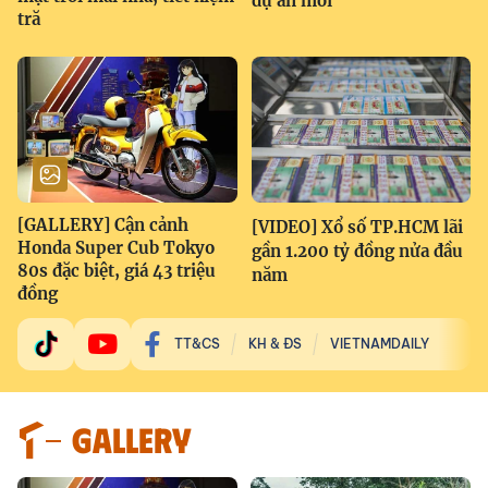
dự án mới
tră
[GALLERY] Cận cảnh
[VIDEO] Xổ số TP.HCM lãi
Honda Super Cub Tokyo
gần 1.200 tỷ đồng nửa đầu
80s đặc biệt, giá 43 triệu
năm
đồng
TT&CS
KH & ĐS
VIETNAMDAILY
GALLERY