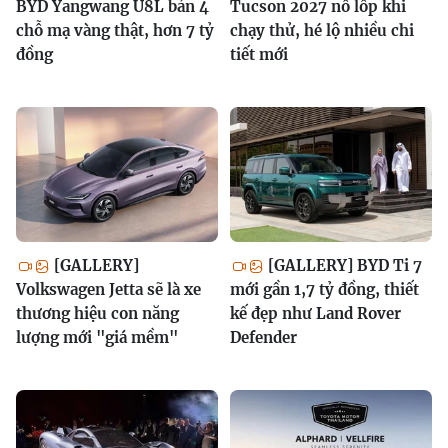
BYD Yangwang U8L bản 4
Tucson 2027 nổ lốp khi
chỗ mạ vàng thật, hơn 7 tỷ
chạy thử, hé lộ nhiều chi
đồng
tiết mới
[GALLERY]
[GALLERY] BYD Ti 7
Volkswagen Jetta sẽ là xe
mới gần 1,7 tỷ đồng, thiết
thương hiệu con năng
kế đẹp như Land Rover
lượng mới "giá mềm"
Defender