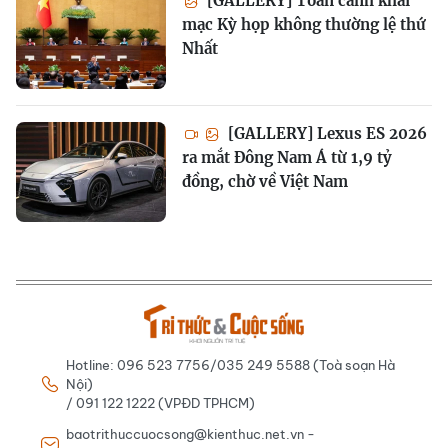
[GALLERY] Toàn cảnh khai
mạc Kỳ họp không thường lệ thứ
Nhất
[GALLERY] Lexus ES 2026
ra mắt Đông Nam Á từ 1,9 tỷ
đồng, chờ về Việt Nam
Hotline: 096 523 7756/035 249 5588 (Toà soạn Hà
Nội)
/ 091 122 1222 (VPĐD TPHCM)
baotrithuccuocsong@kienthuc.net.vn -