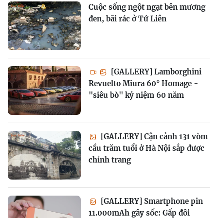
Cuộc sống ngột ngạt bên mương
đen, bãi rác ở Tứ Liên
[GALLERY] Lamborghini
Revuelto Miura 60° Homage -
"siêu bò" kỷ niệm 60 năm
[GALLERY] Cận cảnh 131 vòm
cầu trăm tuổi ở Hà Nội sắp được
chỉnh trang
[GALLERY] Smartphone pin
11.000mAh gây sốc: Gấp đôi