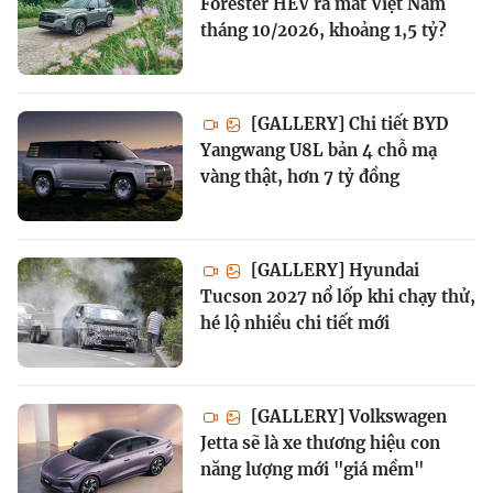
Forester HEV ra mắt Việt Nam
tháng 10/2026, khoảng 1,5 tỷ?
[GALLERY] Chi tiết BYD
Yangwang U8L bản 4 chỗ mạ
vàng thật, hơn 7 tỷ đồng
[GALLERY] Hyundai
Tucson 2027 nổ lốp khi chạy thử,
hé lộ nhiều chi tiết mới
[GALLERY] Volkswagen
Jetta sẽ là xe thương hiệu con
năng lượng mới "giá mềm"