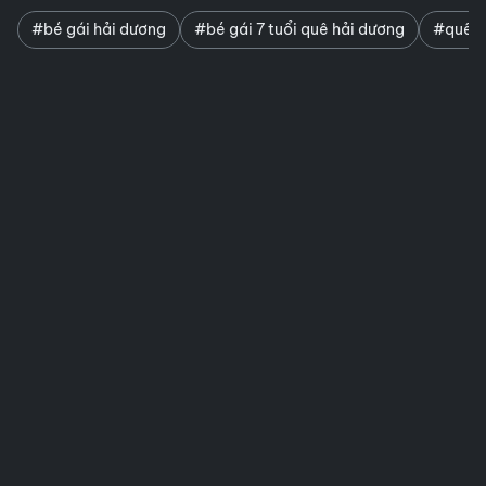
#bé gái hải dương
#bé gái 7 tuổi quê hải dương
#quê h