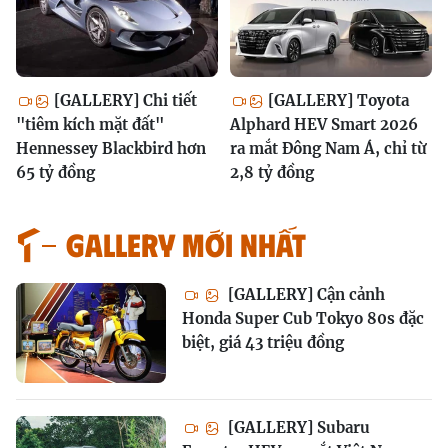
[GALLERY] Chi tiết
[GALLERY] Toyota
"tiêm kích mặt đất"
Alphard HEV Smart 2026
Hennessey Blackbird hơn
ra mắt Đông Nam Á, chỉ từ
65 tỷ đồng
2,8 tỷ đồng
GALLERY MỚI NHẤT
[GALLERY] Cận cảnh
Honda Super Cub Tokyo 80s đặc
biệt, giá 43 triệu đồng
[GALLERY] Subaru