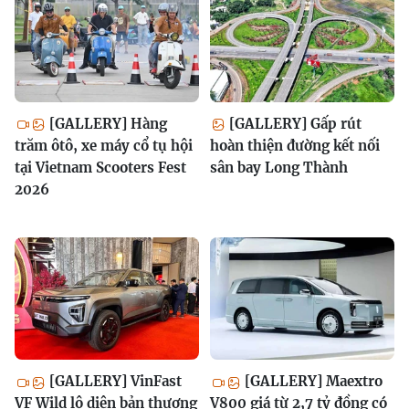
[GALLERY] Hàng
[GALLERY] Gấp rút
trăm ôtô, xe máy cổ tụ hội
hoàn thiện đường kết nối
tại Vietnam Scooters Fest
sân bay Long Thành
2026
[GALLERY] VinFast
[GALLERY] Maextro
VF Wild lộ diện bản thương
V800 giá từ 2,7 tỷ đồng có