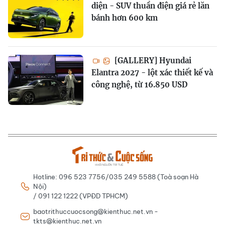
diện - SUV thuần điện giá rẻ lăn
bánh hơn 600 km
[GALLERY] Hyundai
Elantra 2027 - lột xác thiết kế và
công nghệ, từ 16.850 USD
Hotline: 096 523 7756/035 249 5588 (Toà soạn Hà
Nội)
/ 091 122 1222 (VPĐD TPHCM)
baotrithuccuocsong@kienthuc.net.vn -
tkts@kienthuc.net.vn