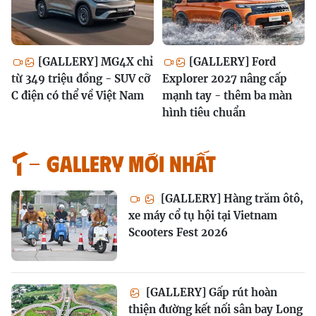
[GALLERY] MG4X chỉ
[GALLERY] Ford
từ 349 triệu đồng - SUV cỡ
Explorer 2027 nâng cấp
C điện có thể về Việt Nam
mạnh tay - thêm ba màn
hình tiêu chuẩn
GALLERY MỚI NHẤT
[GALLERY] Hàng trăm ôtô,
xe máy cổ tụ hội tại Vietnam
Scooters Fest 2026
[GALLERY] Gấp rút hoàn
thiện đường kết nối sân bay Long