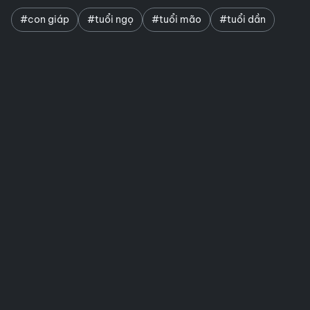
#con giáp
#tuổi ngọ
#tuổi mão
#tuổi dần