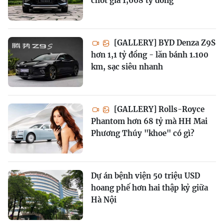
chốt giá 1,668 tỷ đồng
[GALLERY] BYD Denza Z9S
hơn 1,1 tỷ đồng - lăn bánh 1.100
km, sạc siêu nhanh
[GALLERY] Rolls-Royce
Phantom hơn 68 tỷ mà HH Mai
Phương Thúy "khoe" có gì?
Dự án bệnh viện 50 triệu USD
hoang phế hơn hai thập kỷ giữa
Hà Nội