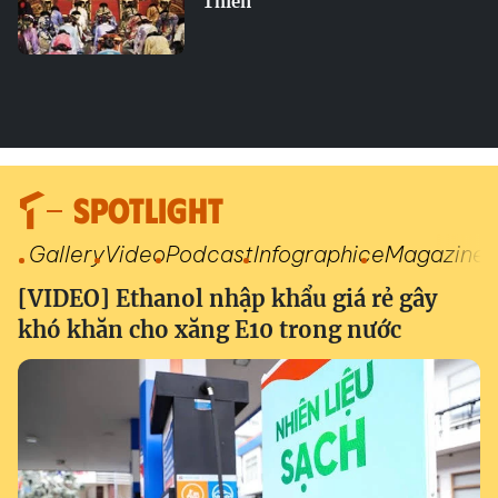
Thiên
SPOTLIGHT
Gallery
Video
Podcast
Infographic
eMagazine
[VIDEO] Ethanol nhập khẩu giá rẻ gây
khó khăn cho xăng E10 trong nước