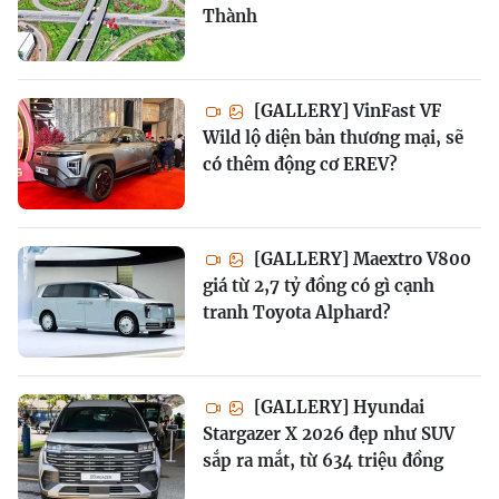
Thành
[GALLERY] VinFast VF
Wild lộ diện bản thương mại, sẽ
có thêm động cơ EREV?
[GALLERY] Maextro V800
giá từ 2,7 tỷ đồng có gì cạnh
tranh Toyota Alphard?
[GALLERY] Hyundai
Stargazer X 2026 đẹp như SUV
sắp ra mắt, từ 634 triệu đồng