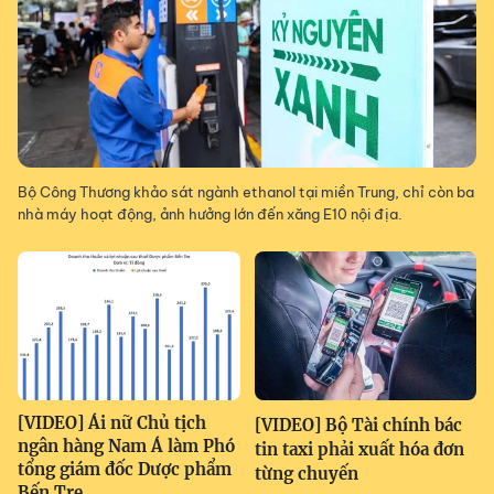
Bộ Công Thương khảo sát ngành ethanol tại miền Trung, chỉ còn ba
nhà máy hoạt động, ảnh hưởng lớn đến xăng E10 nội địa.
[VIDEO] Ái nữ Chủ tịch
[VIDEO] Bộ Tài chính bác
ngân hàng Nam Á làm Phó
tin taxi phải xuất hóa đơn
tổng giám đốc Dược phẩm
từng chuyến
Bến Tre