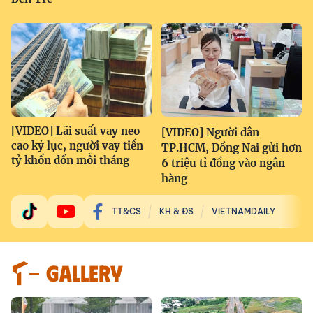
[VIDEO] Lãi suất vay neo
[VIDEO] Người dân
cao kỷ lục, người vay tiền
TP.HCM, Đồng Nai gửi hơn
tỷ khốn đốn mỗi tháng
6 triệu tỉ đồng vào ngân
hàng
TT&CS
KH & ĐS
VIETNAMDAILY
GALLERY