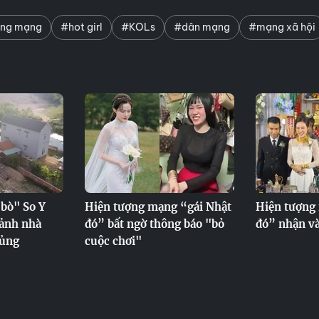
ợng mạng
#hot girl
#KOLs
#dân mạng
#mạng xã hội
bò" So Y
Hiện tượng mạng “gái Nhật
Hiện tượng
cảnh nhà
đó” bất ngờ thông báo "bỏ
đó” nhận và
hủng
cuộc chơi"