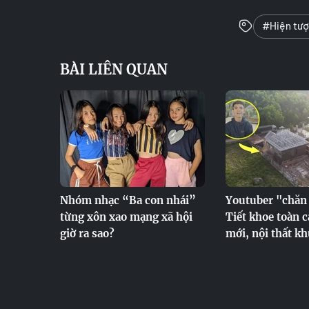
#Hiện tư
BÀI LIÊN QUAN
Nhóm nhạc “Ba con nhái”
Youtuber "chăn 
từng xôn xao mạng xã hội
Tiết khoe toàn 
giờ ra sao?
mới, nội thất k