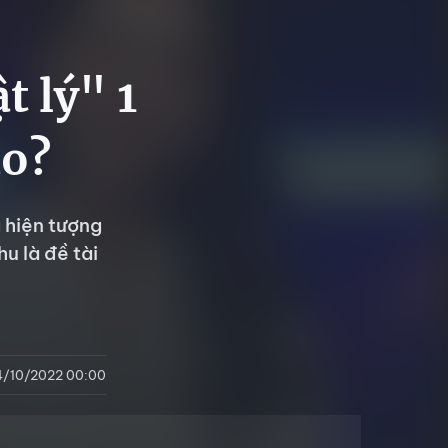
t lý" 1
ao?
g hiện tượng
u là đề tài
4/10/2022 00:00