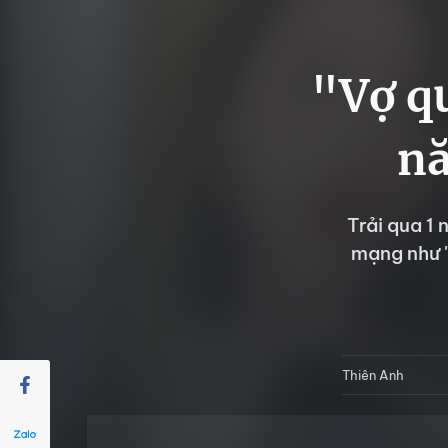
"Vợ qu
nă
Trải qua 1 
mạng như "
Thiên Anh