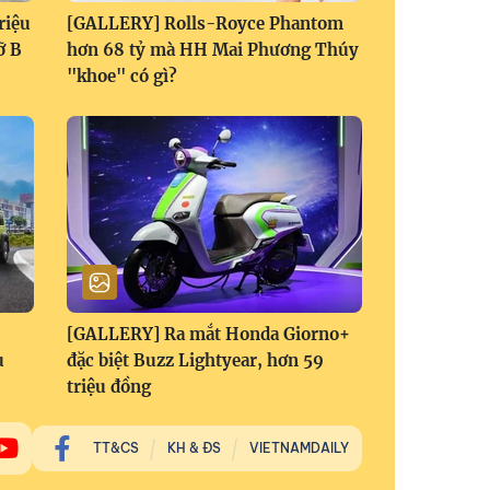
riệu
[GALLERY] Rolls-Royce Phantom
ỡ B
hơn 68 tỷ mà HH Mai Phương Thúy
"khoe" có gì?
[GALLERY] Ra mắt Honda Giorno+
u
đặc biệt Buzz Lightyear, hơn 59
triệu đồng
TT&CS
KH & ĐS
VIETNAMDAILY