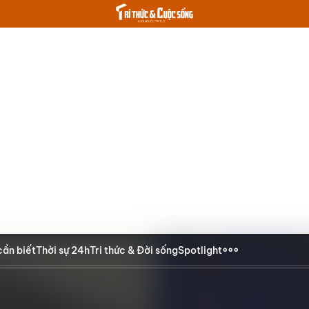
cần biết
Thời sự 24h
Tri thức & Đời sống
Spotlight