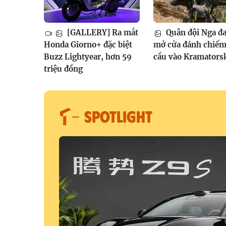
[GALLERY] Ra mắt
Quân đội Nga đ
Honda Giorno+ đặc biệt
mở cửa đánh chiếm
Buzz Lightyear, hơn 59
cầu vào Kramators
triệu đồng
SPOTLIGHT