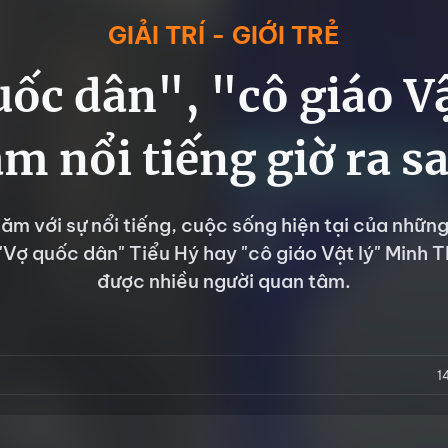
GIẢI TRÍ - GIỚI TRẺ
ốc dân", "cô giáo Vậ
m nổi tiếng giờ ra s
năm với sự nổi tiếng, cuộc sống hiện tại của nhữn
Vợ quốc dân" Tiểu Hý hay "cô giáo Vật lý" Minh Th
được nhiều người quan tâm.
1