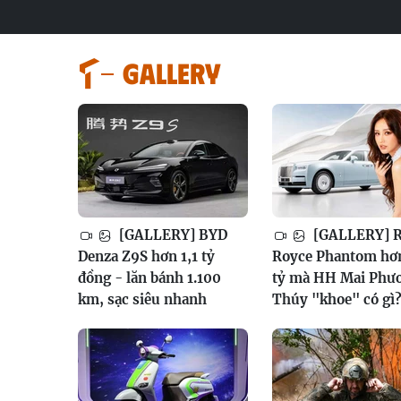
GALLERY
[GALLERY] BYD
[GALLERY] R
Denza Z9S hơn 1,1 tỷ
Royce Phantom hơ
đồng - lăn bánh 1.100
tỷ mà HH Mai Phư
km, sạc siêu nhanh
Thúy "khoe" có gì