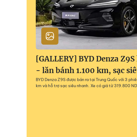
[GALLERY] BYD Denza Z9S h
- lăn bánh 1.100 km, sạc si
BYD Denza Z9S được bán ra tại Trung Quốc với 3 phiên
km và hỗ trợ sạc siêu nhanh. Xe có giá từ 319.800 ND