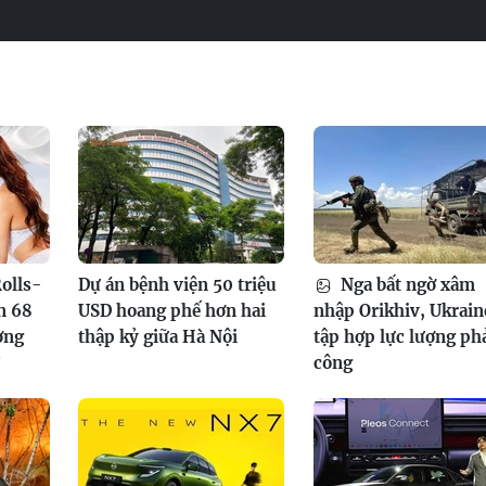
olls-
Dự án bệnh viện 50 triệu
Nga bất ngờ xâm
n 68
USD hoang phế hơn hai
nhập Orikhiv, Ukrain
ơng
thập kỷ giữa Hà Nội
tập hợp lực lượng ph
?
công