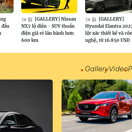
ang
[GALLERY] Nissan
[GALLERY]
 đầu
NX7 lộ diện - SUV thuần
Hyundai Elantra 202
k
điện giá rẻ lăn bánh hơn
lột xác thiết kế và cô
600 km
nghệ, từ 16.850 USD
Gallery
Video
P