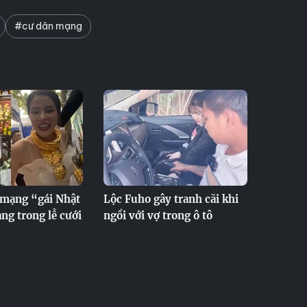
#cư dân mạng
 mạng “gái Nhật
Lộc Fuho gây tranh cãi khi
ng trong lễ cưới
ngồi với vợ trong ô tô