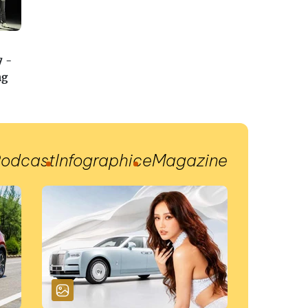
7 -
ng
odcast
Infographic
eMagazine