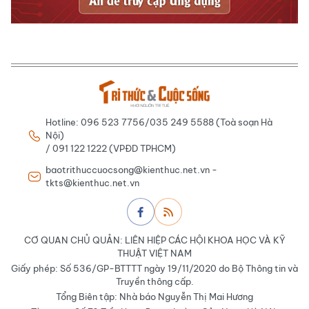
Hotline: 096 523 7756/035 249 5588 (Toà soạn Hà
Nội)
/ 091 122 1222 (VPĐD TPHCM)
baotrithuccuocsong@kienthuc.net.vn -
tkts@kienthuc.net.vn
CƠ QUAN CHỦ QUẢN: LIÊN HIỆP CÁC HỘI KHOA HỌC VÀ KỸ
THUẬT VIỆT NAM
Giấy phép: Số 536/GP-BTTTT ngày 19/11/2020 do Bộ Thông tin và
Truyền thông cấp.
Tổng Biên tập: Nhà báo Nguyễn Thị Mai Hương