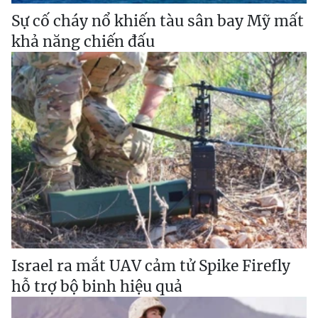
Sự cố cháy nổ khiến tàu sân bay Mỹ mất
khả năng chiến đấu
Israel ra mắt UAV cảm tử Spike Firefly
hỗ trợ bộ binh hiệu quả