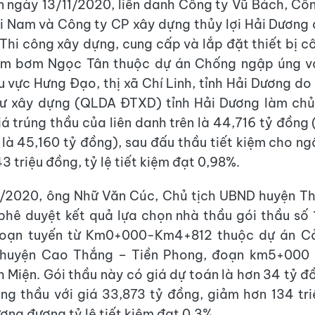
n ngày 13/11/2020, liên danh Công ty Vũ Bách, Cô
 Nam và Công ty CP xây dựng thủy lợi Hải Dương 
 Thi công xây dựng, cung cấp và lắp đặt thiết bị cô
ạm bơm Ngọc Tân thuộc dự án Chống ngập úng và
u vực Hưng Đạo, thị xã Chí Linh, tỉnh Hải Dương do
tư xây dựng (QLDA ĐTXD) tỉnh Hải Dương làm chủ
iá trúng thầu của liên danh trên là 44,716 tỷ đồng 
 là 45,160 tỷ đồng), sau đấu thầu tiết kiệm cho n
 triệu đồng, tỷ lệ tiết kiệm đạt 0,98%.
/2020, ông Nhữ Văn Cúc, Chủ tịch UBND huyện Th
phê duyệt kết quả lựa chọn nhà thầu gói thầu số 
oạn tuyến từ Km0+000-Km4+812 thuộc dự án Cả
huyện Cao Thắng – Tiền Phong, đoạn km5+000
 Miện. Gói thầu này có giá dự toán là hơn 34 tỷ đ
ng thầu với giá 33,873 tỷ đồng, giảm hơn 134 tr
ơng đương tỷ lệ tiết kiệm đạt 0,3%.