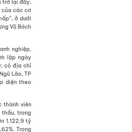
 trở lại đây,
n của các cơ
hấp”, ở dưới
dựng Vũ Bách
oanh nghiệp,
nh lập ngày
; có địa chỉ
 Ngũ Lão, TP
i diện theo
c thành viên
 thầu, trong
ơn 1.122,9 tỷ
8,62%. Trong