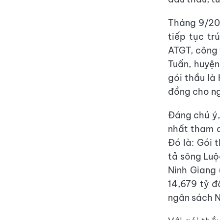
Tháng 9/20
tiếp tục tr
ATGT, công 
Tuấn, huyện
gói thầu là 
đồng cho ng
Đáng chú ý,
nhất tham d
Đó là: Gói 
tả sông Lu
Ninh Giang 
14,679 tỷ đ
ngân sách N