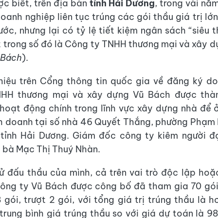
ợc biết, trên địa bàn
tỉnh Hải Dương
, trong vài năm
oanh nghiệp liên tục trúng các gói thầu giá trị lớ
ớc, nhưng lại có tỷ lệ tiết kiệm ngân sách “siêu t
 trong số đó là Công ty TNHH thương mại và xây 
 Bách
).
hiệu trên Cổng thông tin quốc gia về đăng ký d
HH thương mại và xây dựng Vũ Bách được thà
hoạt động chính trong lĩnh vực xây dựng nhà để ở
h doanh tại số nhà 46 Quyết Thắng, phường Phạm
 tỉnh Hải Dương. Giám đốc công ty kiêm người đạ
à bà Mạc Thị Thuý Nhàn.
sử đấu thầu của mình, cả trên vai trò độc lập hoặ
Công ty Vũ Bách được công bố đã tham gia 70 gói
gói, trượt 2 gói, với tổng giá trị trúng thầu là h
 trung bình giá trúng thầu so với giá dự toán là 9