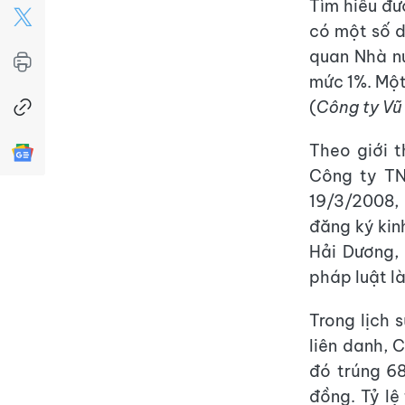
Tìm hiểu đư
có một số d
quan Nhà nư
mức 1%. Một
(
Công ty Vũ
Theo giới t
Công ty TN
19/3/2008, 
đăng ký kin
Hải Dương,
pháp luật l
Trong lịch 
liên danh, 
đó trúng 68 
đồng. Tỷ lệ