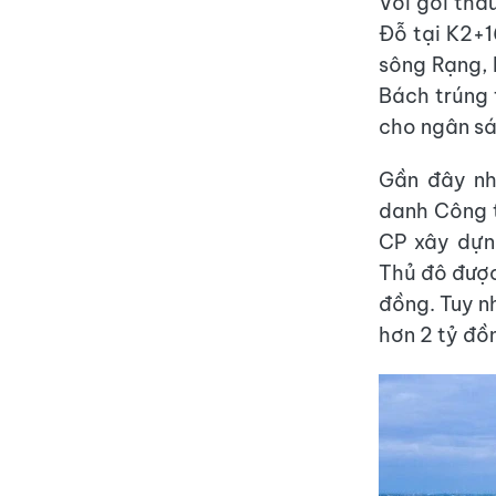
Với gói thầ
Đỗ tại K2+1
sông Rạng, 
Bách trúng 
cho ngân sá
Gần đây nh
danh Công t
CP xây dựn
Thủ đô được
đồng. Tuy n
hơn 2 tỷ đồ