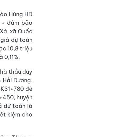
Hào Hùng HD
nh + đảm bảo
 Xá, xã Quốc
(giá dự toán
ợc 10,8 triệu
à 0,11%.
nhà thầu duy
h Hải Dương.
i K31+780 đê
+450, huyện
á dự toán là
iết kiệm cho