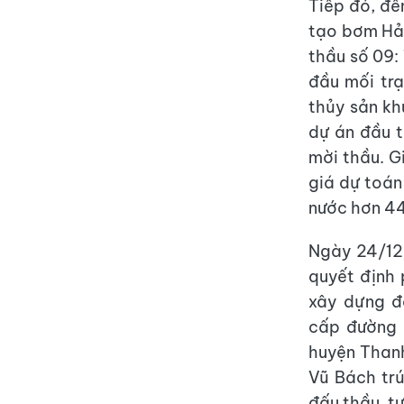
Tiếp đó, đế
tạo bơm Hải
thầu số 09:
đầu mối tr
thủy sản kh
dự án đầu 
mời thầu. G
giá dự toán
nước hơn 443
Ngày 24/12
quyết định 
xây dựng đ
cấp đường 
huyện Thanh
Vũ Bách trú
đấu thầu, tư