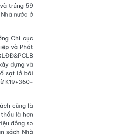
 và trúng 59
h Nhà nước ở
ởng Chi cục
iệp và Phát
Đ-QLĐĐ&PCLB
 xây dựng và
ố sạt lở bãi
 từ K19+360-
Bách cũng là
 thầu là hơn
riệu đồng so
gân sách Nhà