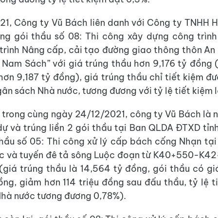
21, Công ty Vũ Bách liên danh với Công ty TNHH 
úng gói thầu số 08: Thi công xây dựng công trì
trình Nâng cấp, cải tạo đường giao thông thôn An
 Nam Sách” với giá trúng thầu hơn 9,176 tỷ đồng 
hơn 9,187 tỷ đồng), giá trúng thầu chỉ tiết kiệm đư
ân sách Nhà nước, tương đương với tỷ lệ tiết kiệm l
 trong cùng ngày 24/12/2021, công ty Vũ Bách là 
ự và trúng liền 2 gói thầu tại Ban QLDA ĐTXD tỉn
thầu số 05: Thi công xử lý cấp bách cống Nhạn tạ
ộc và tuyến đê tả sông Luộc đoạn từ K40+550-K42
(giá trúng thầu là 14,564 tỷ đồng, gói thầu có gi
ồng, giảm hơn 114 triệu đồng sau đấu thầu, tỷ lệ t
hà nước tương đương 0,78%).