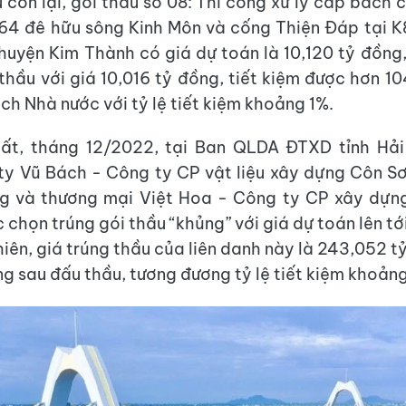
u còn lại, gói thầu số 08: Thi công xử lý cấp bách
64 đê hữu sông Kinh Môn và cống Thiện Đáp tại 
huyện Kim Thành có giá dự toán là 10,120 tỷ đồng
thầu với giá 10,016 tỷ đồng, tiết kiệm được hơn 10
ch Nhà nước với tỷ lệ tiết kiệm khoảng 1%.
ất, tháng 12/2022, tại Ban QLDA ĐTXD tỉnh Hải 
y Vũ Bách - Công ty CP vật liệu xây dựng Côn S
g và thương mại Việt Hoa - Công ty CP xây dựng 
 chọn trúng gói thầu “khủng” với giá dự toán lên tớ
hiên, giá trúng thầu của liên danh này là 243,052 t
ng sau đấu thầu, tương đương tỷ lệ tiết kiệm khoản