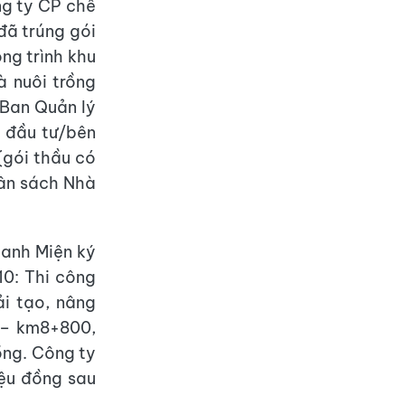
ng ty CP chế
đã trúng gói
ng trình khu
 nuôi trồng
 Ban Quản lý
 đầu tư/bên
(gói thầu có
gân sách Nhà
anh Miện ký
10: Thi công
i tạo, nâng
 – km8+800,
ồng. Công ty
iệu đồng sau