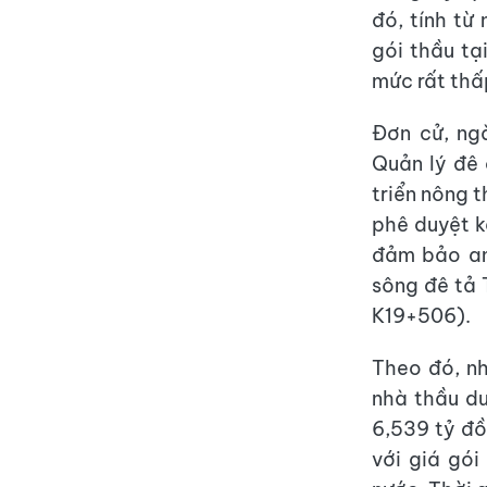
đó, tính từ
gói thầu tạ
mức rất thấ
Đơn cử, ng
Quản lý đê
triển nông
phê duyệt k
đảm bảo an 
sông đê tả 
K19+506).
Theo đó, nh
nhà thầu du
6,539 tỷ đồ
với giá gói