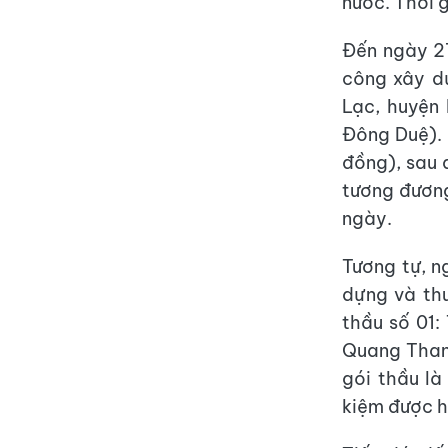
nước. Thời 
Đến ngày 27
công xây d
Lạc, huyện
Đông Duệ). 
đồng), sau 
tương đương
ngày.
Tương tự, n
dựng và th
thầu số 01:
Quang Thanh
gói thầu là
kiệm được hơ