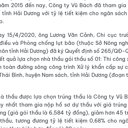
 năm 2015 đến nay, Công ty Vũ Bách đã tham gia
i tỉnh Hải Dương với tỷ lệ tiết kiệm cho ngân sác
p.
ày 15/4/2020, ông Lương Văn Cảnh, Chi cục trư
 điều và Phòng chống lụt bão (thuộc Sở Nông ngh
 thôn tỉnh Hải Dương) đã ký Quyết định số 265/Q
ết quả lựa chọn nhà thầu gói thầu số 01: Thi công
toàn đường sông công trình Xử lý khẩn cấp sự c
Thái Bình, huyện Nam sách, tỉnh Hải Dương (đoạn
à thầu được lựa chọn trúng thầu là Công ty Vũ 
y nhất tham gia nộp hồ sơ dự thầu với giá trúng
ng (giá gói thầu là 6,584 tỷ đồng), giảm hơn 45 t
 thầu, tương đương tỷ lệ tiết kiệm 0,68% cho n