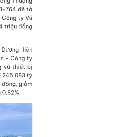
 cống Thượng
K8+764 đê tả
, Công ty Vũ
4 triệu đồng
Dương, liên
ơn - Công ty
và thiết bị
i 245,083 tỷ
ỷ đồng, giảm
g 0,82%.