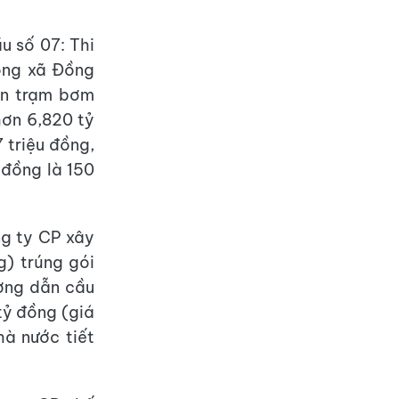
u số 07: Thi
ông xã Đồng
ến trạm bơm
hơn 6,820 tỷ
 triệu đồng,
 đồng là 150
ng ty CP xây
) trúng gói
ường dẫn cầu
tỷ đồng (giá
hà nước tiết