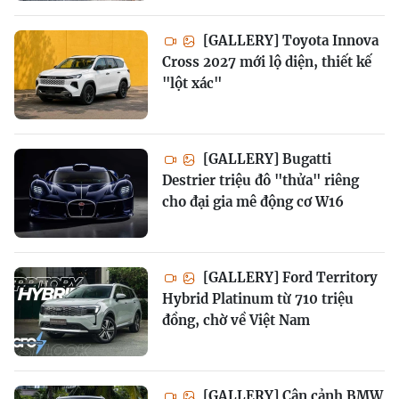
[GALLERY] Toyota Innova
Cross 2027 mới lộ diện, thiết kế
"lột xác"
[GALLERY] Bugatti
Destrier triệu đô "thửa" riêng
cho đại gia mê động cơ W16
[GALLERY] Ford Territory
Hybrid Platinum từ 710 triệu
đồng, chờ về Việt Nam
[GALLERY] Cận cảnh BMW