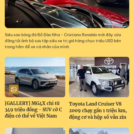
Siêu sao bóng đá Bồ Đào Nha - Cristiano Ronaldo mới đây vừa
đăng tải ảnh bộ sưu tập siêu xe trị giá hàng chục triệu USD bên
trong hầm để xe cá nhân của mình.
[GALLERY] MG4X chỉ từ
Toyota Land Cruiser V8
349 triệu đồng - SUV cỡ C
2009 chạy gần 1 triệu km,
điện có thể về Việt Nam
động cơ và hộp số vẫn zin