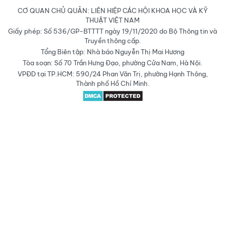
CƠ QUAN CHỦ QUẢN: LIÊN HIỆP CÁC HỘI KHOA HỌC VÀ KỸ
THUẬT VIỆT NAM
Giấy phép: Số 536/GP-BTTTT ngày 19/11/2020 do Bộ Thông tin và
Truyền thông cấp.
Tổng Biên tập: Nhà báo Nguyễn Thị Mai Hương
Tòa soạn: Số 70 Trần Hưng Đạo, phường Cửa Nam, Hà Nội.
VPĐD tại TP.HCM: 590/24 Phan Văn Trị, phường Hạnh Thông,
Thành phố Hồ Chí Minh.