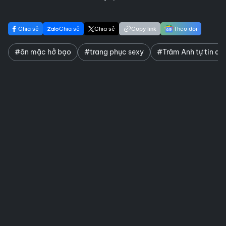
Chia sẻ
Chia sẻ
Chia sẻ
Copy link
Theo dõi
#ăn mặc hở bạo
#trang phục sexy
#Trâm Anh tự tin di