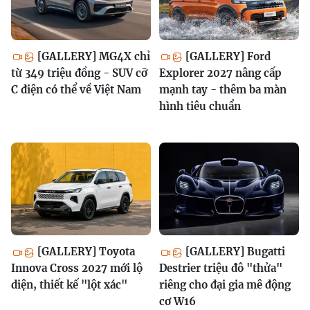
[GALLERY] MG4X chỉ
[GALLERY] Ford
từ 349 triệu đồng - SUV cỡ
Explorer 2027 nâng cấp
C điện có thể về Việt Nam
mạnh tay - thêm ba màn
hình tiêu chuẩn
[GALLERY] Toyota
[GALLERY] Bugatti
Innova Cross 2027 mới lộ
Destrier triệu đô "thửa"
diện, thiết kế "lột xác"
riêng cho đại gia mê động
cơ W16