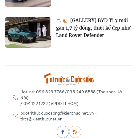
[GALLERY] BYD Ti 7 mới
gần 1,7 tỷ đồng, thiết kế đẹp như
Land Rover Defender
Hotline: 096 523 7756/035 249 5588 (Toà soạn Hà
Nội)
/ 091 122 1222 (VPĐD TPHCM)
baotrithuccuocsong@kienthuc.net.vn -
tkts@kienthuc.net.vn