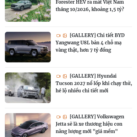
Forester HEV ra mắt Việt Nam
tháng 10/2026, khoảng 1,5 tỷ?
[GALLERY] Chi tiết BYD
Yangwang U8L bản 4 chỗ mạ
vàng thật, hơn 7 tỷ đồng
[GALLERY] Hyundai
Tucson 2027 nổ lốp khi chạy thử,
hé lộ nhiều chi tiết mới
[GALLERY] Volkswagen
Jetta sẽ là xe thương hiệu con
năng lượng mới "giá mềm"