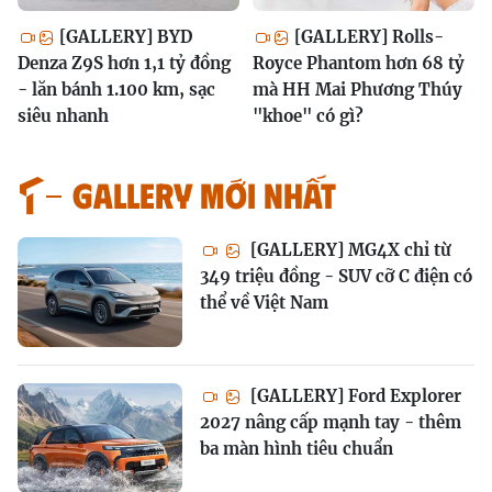
[GALLERY] BYD
[GALLERY] Rolls-
Denza Z9S hơn 1,1 tỷ đồng
Royce Phantom hơn 68 tỷ
- lăn bánh 1.100 km, sạc
mà HH Mai Phương Thúy
siêu nhanh
"khoe" có gì?
GALLERY MỚI NHẤT
[GALLERY] MG4X chỉ từ
349 triệu đồng - SUV cỡ C điện có
thể về Việt Nam
[GALLERY] Ford Explorer
2027 nâng cấp mạnh tay - thêm
ba màn hình tiêu chuẩn