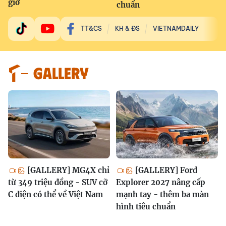
giờ
chuẩn
TT&CS
KH & ĐS
VIETNAMDAILY
GALLERY
[GALLERY] MG4X chỉ
[GALLERY] Ford
từ 349 triệu đồng - SUV cỡ
Explorer 2027 nâng cấp
C điện có thể về Việt Nam
mạnh tay - thêm ba màn
hình tiêu chuẩn