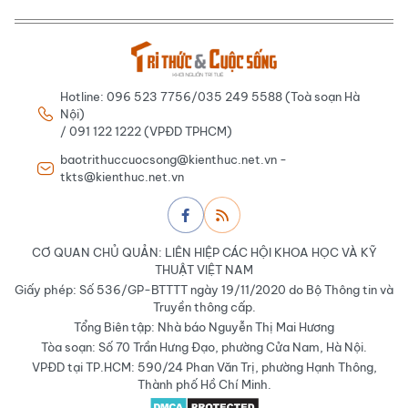
Hotline: 096 523 7756/035 249 5588 (Toà soạn Hà
Nội)
/ 091 122 1222 (VPĐD TPHCM)
baotrithuccuocsong@kienthuc.net.vn -
tkts@kienthuc.net.vn
CƠ QUAN CHỦ QUẢN: LIÊN HIỆP CÁC HỘI KHOA HỌC VÀ KỸ
THUẬT VIỆT NAM
Giấy phép: Số 536/GP-BTTTT ngày 19/11/2020 do Bộ Thông tin và
Truyền thông cấp.
Tổng Biên tập: Nhà báo Nguyễn Thị Mai Hương
Tòa soạn: Số 70 Trần Hưng Đạo, phường Cửa Nam, Hà Nội.
VPĐD tại TP.HCM: 590/24 Phan Văn Trị, phường Hạnh Thông,
Thành phố Hồ Chí Minh.