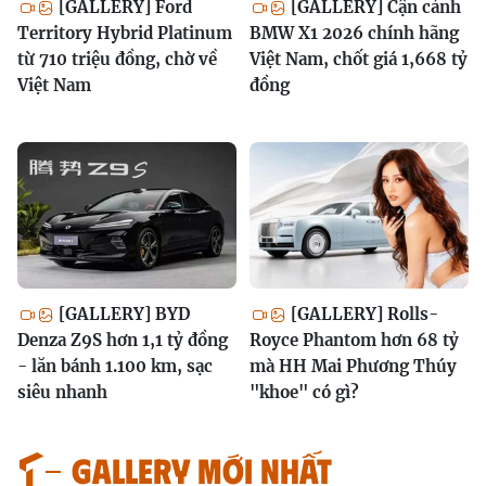
[GALLERY] Ford
[GALLERY] Cận cảnh
Territory Hybrid Platinum
BMW X1 2026 chính hãng
từ 710 triệu đồng, chờ về
Việt Nam, chốt giá 1,668 tỷ
Việt Nam
đồng
[GALLERY] BYD
[GALLERY] Rolls-
Denza Z9S hơn 1,1 tỷ đồng
Royce Phantom hơn 68 tỷ
- lăn bánh 1.100 km, sạc
mà HH Mai Phương Thúy
siêu nhanh
"khoe" có gì?
GALLERY MỚI NHẤT