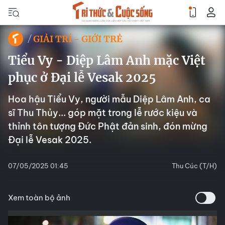
GIẢI TRÍ - GIỚI TRẺ
Tiểu Vy - Diệp Lâm Anh mặc Việt
phục ở Đại lễ Vesak 2025
Hoa hậu Tiểu Vy, người mẫu Diệp Lâm Anh, ca
sĩ Thu Thủy... góp mặt trong lễ rước kiệu và
thỉnh tôn tượng Đức Phật đản sinh, đón mừng
Đại lễ Vesak 2025.
07/05/2025 01:45
Thu Cúc (T/H)
Xem toàn bộ ảnh