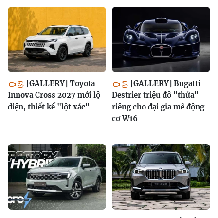
[GALLERY] Toyota
[GALLERY] Bugatti
Innova Cross 2027 mới lộ
Destrier triệu đô "thửa"
diện, thiết kế "lột xác"
riêng cho đại gia mê động
cơ W16