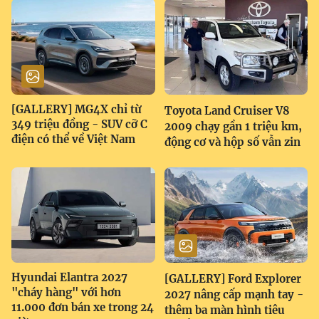
[GALLERY] MG4X chỉ từ
Toyota Land Cruiser V8
349 triệu đồng - SUV cỡ C
2009 chạy gần 1 triệu km,
điện có thể về Việt Nam
động cơ và hộp số vẫn zin
Hyundai Elantra 2027
[GALLERY] Ford Explorer
"cháy hàng" với hơn
2027 nâng cấp mạnh tay -
11.000 đơn bán xe trong 24
thêm ba màn hình tiêu