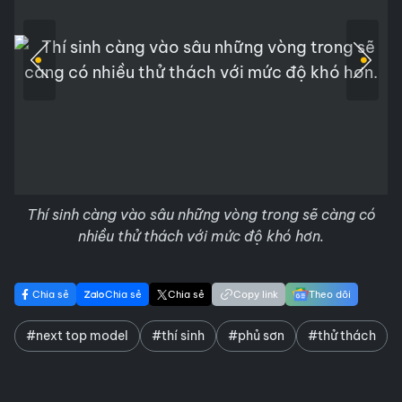
Thí sinh càng vào sâu những vòng trong sẽ càng có
nhiều thử thách với mức độ khó hơn.
Chia sẻ
Chia sẻ
Chia sẻ
Copy link
Theo dõi
#next top model
#thí sinh
#phủ sơn
#thử thách