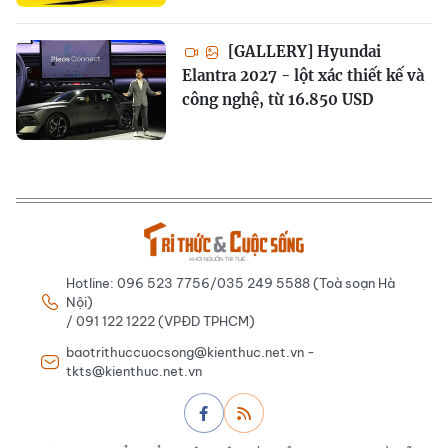
[GALLERY] Hyundai
Elantra 2027 - lột xác thiết kế và
công nghệ, từ 16.850 USD
Hotline: 096 523 7756/035 249 5588 (Toà soạn Hà
Nội)
/ 091 122 1222 (VPĐD TPHCM)
baotrithuccuocsong@kienthuc.net.vn -
tkts@kienthuc.net.vn