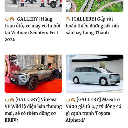
[GALLERY] Hàng
[GALLERY] Gấp rút
trăm ôtô, xe máy cổ tụ hội
hoàn thiện đường kết nối
tại Vietnam Scooters Fest
sân bay Long Thành
2026
[GALLERY] VinFast
[GALLERY] Maextro
VF Wild lộ diện bản thương
V800 giá từ 2,7 tỷ đồng có
mại, sẽ có thêm động cơ
gì cạnh tranh Toyota
EREV?
Alphard?