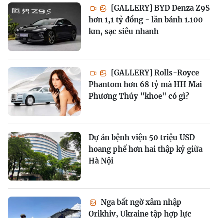
[GALLERY] BYD Denza Z9S
hơn 1,1 tỷ đồng - lăn bánh 1.100
km, sạc siêu nhanh
[GALLERY] Rolls-Royce
Phantom hơn 68 tỷ mà HH Mai
Phương Thúy "khoe" có gì?
Dự án bệnh viện 50 triệu USD
hoang phế hơn hai thập kỷ giữa
Hà Nội
Nga bất ngờ xâm nhập
Orikhiv, Ukraine tập hợp lực