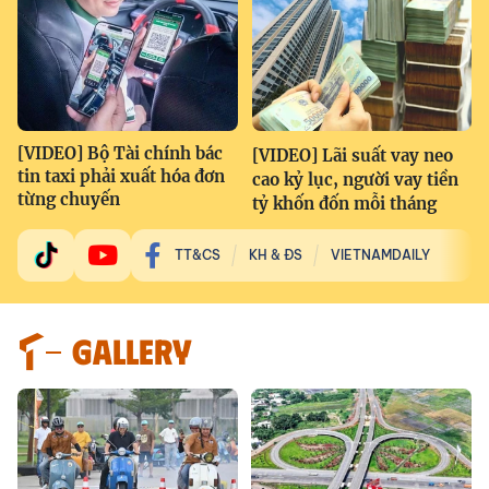
[VIDEO] Bộ Tài chính bác
[VIDEO] Lãi suất vay neo
tin taxi phải xuất hóa đơn
cao kỷ lục, người vay tiền
từng chuyến
tỷ khốn đốn mỗi tháng
TT&CS
KH & ĐS
VIETNAMDAILY
GALLERY