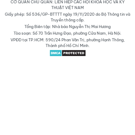
CƠ QUAN CHỦ QUẢN: LIÊN HIỆP CÁC HỘI KHOA HỌC VÀ KỸ
THUẬT VIỆT NAM
Giấy phép: Số 536/GP-BTTTT ngày 19/11/2020 do Bộ Thông tin và
Truyền thông cấp.
Tổng Biên tập: Nhà báo Nguyễn Thị Mai Hương
Tòa soạn: Số 70 Trần Hưng Đạo, phường Cửa Nam, Hà Nội.
VPĐD tại TP.HCM: 590/24 Phan Văn Trị, phường Hạnh Thông,
Thành phố Hồ Chí Minh.