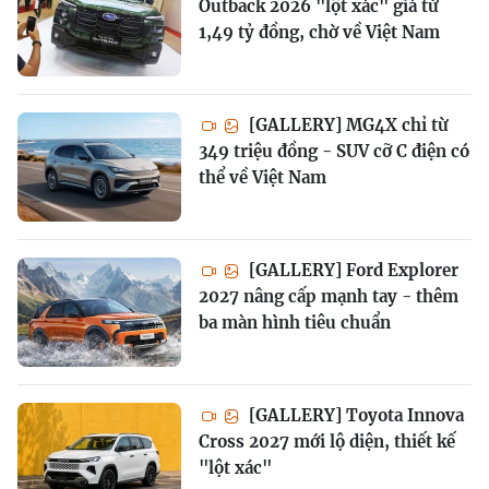
Outback 2026 "lột xác" giá từ
1,49 tỷ đồng, chờ về Việt Nam
[GALLERY] MG4X chỉ từ
349 triệu đồng - SUV cỡ C điện có
thể về Việt Nam
[GALLERY] Ford Explorer
2027 nâng cấp mạnh tay - thêm
ba màn hình tiêu chuẩn
[GALLERY] Toyota Innova
Cross 2027 mới lộ diện, thiết kế
"lột xác"