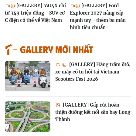
[GALLERY] MG4X chỉ
[GALLERY] Ford
từ 349 triệu đồng - SUV cỡ
Explorer 2027 nâng cấp
C điện có thể về Việt Nam
mạnh tay - thêm ba màn
hình tiêu chuẩn
GALLERY MỚI NHẤT
[GALLERY] Hàng trăm ôtô,
xe máy cổ tụ hội tại Vietnam
Scooters Fest 2026
[GALLERY] Gấp rút hoàn
thiện đường kết nối sân bay Long
Thành