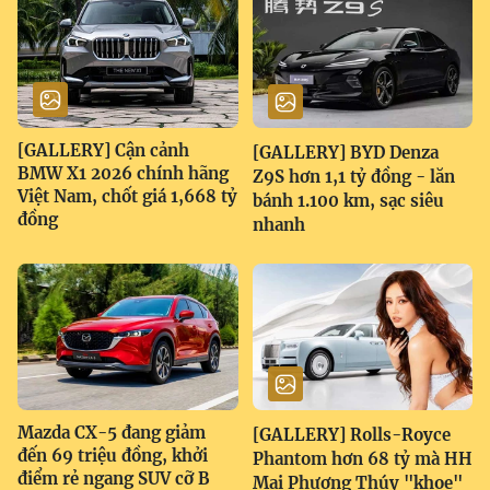
[GALLERY] Cận cảnh
[GALLERY] BYD Denza
BMW X1 2026 chính hãng
Z9S hơn 1,1 tỷ đồng - lăn
Việt Nam, chốt giá 1,668 tỷ
bánh 1.100 km, sạc siêu
đồng
nhanh
Mazda CX-5 đang giảm
[GALLERY] Rolls-Royce
đến 69 triệu đồng, khởi
Phantom hơn 68 tỷ mà HH
điểm rẻ ngang SUV cỡ B
Mai Phương Thúy "khoe"