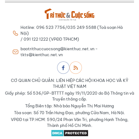
Hotline: 096 523 7756/035 249 5588 (Toà soạn Hà
Nội)
/ 091 122 1222 (VPĐD TPHCM)
baotrithuccuocsong@kienthuc.net.vn -
tkts@kienthuc.net.vn
CƠ QUAN CHỦ QUẢN: LIÊN HIỆP CÁC HỘI KHOA HỌC VÀ KỸ
THUẬT VIỆT NAM
Giấy phép: Số 536/GP-BTTTT ngày 19/11/2020 do Bộ Thông tin và
Truyền thông cấp.
Tổng Biên tập: Nhà báo Nguyễn Thị Mai Hương
Tòa soạn: Số 70 Trần Hưng Đạo, phường Cửa Nam, Hà Nội.
VPĐD tại TP.HCM: 590/24 Phan Văn Trị, phường Hạnh Thông,
Thành phố Hồ Chí Minh.