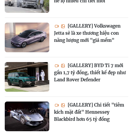
hé lộ nhiều chi tiết mới
[GALLERY] Volkswagen
Jetta sẽ là xe thương hiệu con
năng lượng mới "giá mềm"
[GALLERY] BYD Ti 7 mới
gần 1,7 tỷ đồng, thiết kế đẹp như
Land Rover Defender
[GALLERY] Chi tiết "tiêm
kích mặt đất" Hennessey
Blackbird hơn 65 tỷ đồng