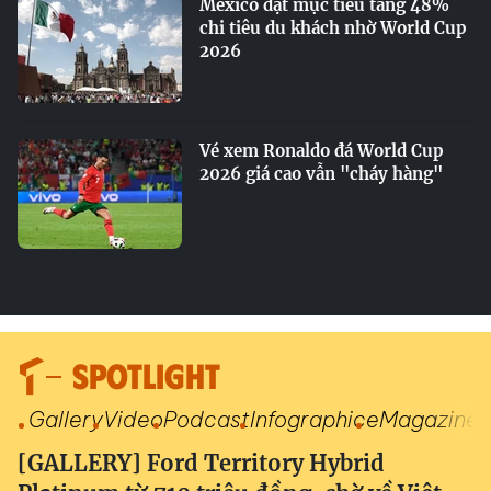
Mexico đặt mục tiêu tăng 48%
chi tiêu du khách nhờ World Cup
2026
Vé xem Ronaldo đá World Cup
2026 giá cao vẫn "cháy hàng"
SPOTLIGHT
Gallery
Video
Podcast
Infographic
eMagazine
[GALLERY] Ford Territory Hybrid