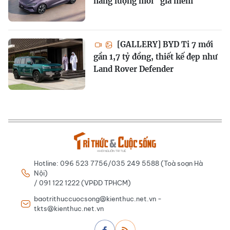
năng lượng mới "giá mềm"
[GALLERY] BYD Ti 7 mới
gần 1,7 tỷ đồng, thiết kế đẹp như
Land Rover Defender
Hotline: 096 523 7756/035 249 5588 (Toà soạn Hà
Nội)
/ 091 122 1222 (VPĐD TPHCM)
baotrithuccuocsong@kienthuc.net.vn -
tkts@kienthuc.net.vn