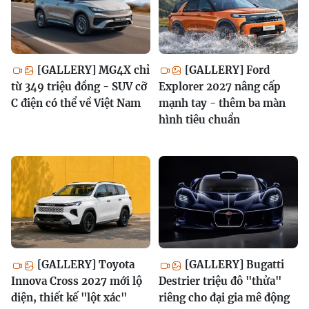
[GALLERY] MG4X chỉ
[GALLERY] Ford
từ 349 triệu đồng - SUV cỡ
Explorer 2027 nâng cấp
C điện có thể về Việt Nam
mạnh tay - thêm ba màn
hình tiêu chuẩn
[GALLERY] Toyota
[GALLERY] Bugatti
Innova Cross 2027 mới lộ
Destrier triệu đô "thửa"
diện, thiết kế "lột xác"
riêng cho đại gia mê động