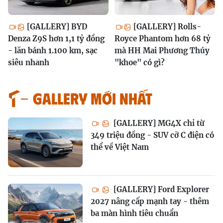
[GALLERY] BYD
[GALLERY] Rolls-
Denza Z9S hơn 1,1 tỷ đồng
Royce Phantom hơn 68 tỷ
- lăn bánh 1.100 km, sạc
mà HH Mai Phương Thúy
siêu nhanh
"khoe" có gì?
GALLERY MỚI NHẤT
[GALLERY] MG4X chỉ từ
349 triệu đồng - SUV cỡ C điện có
thể về Việt Nam
[GALLERY] Ford Explorer
2027 nâng cấp mạnh tay - thêm
ba màn hình tiêu chuẩn