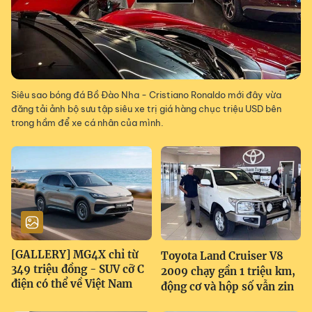
Siêu sao bóng đá Bồ Đào Nha - Cristiano Ronaldo mới đây vừa
đăng tải ảnh bộ sưu tập siêu xe trị giá hàng chục triệu USD bên
trong hầm để xe cá nhân của mình.
[GALLERY] MG4X chỉ từ
Toyota Land Cruiser V8
349 triệu đồng - SUV cỡ C
2009 chạy gần 1 triệu km,
điện có thể về Việt Nam
động cơ và hộp số vẫn zin