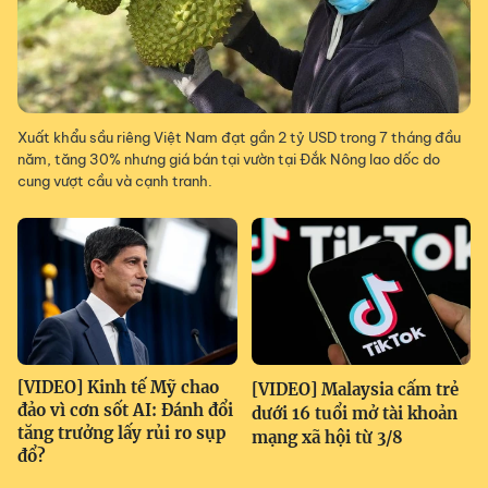
Xuất khẩu sầu riêng Việt Nam đạt gần 2 tỷ USD trong 7 tháng đầu
năm, tăng 30% nhưng giá bán tại vườn tại Đắk Nông lao dốc do
cung vượt cầu và cạnh tranh.
[VIDEO] Kinh tế Mỹ chao
[VIDEO] Malaysia cấm trẻ
đảo vì cơn sốt AI: Đánh đổi
dưới 16 tuổi mở tài khoản
tăng trưởng lấy rủi ro sụp
mạng xã hội từ 3/8
đổ?