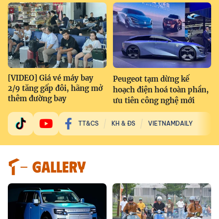
[VIDEO] Giá vé máy bay
Peugeot tạm dừng kế
2/9 tăng gấp đôi, hãng mở
hoạch điện hoá toàn phần,
thêm đường bay
ưu tiên công nghệ mới
TT&CS
KH & ĐS
VIETNAMDAILY
GALLERY