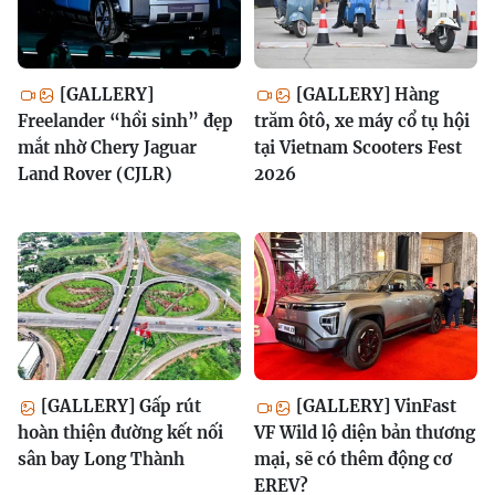
[GALLERY]
[GALLERY] Hàng
Freelander “hồi sinh” đẹp
trăm ôtô, xe máy cổ tụ hội
mắt nhờ Chery Jaguar
tại Vietnam Scooters Fest
Land Rover (CJLR)
2026
[GALLERY] Gấp rút
[GALLERY] VinFast
hoàn thiện đường kết nối
VF Wild lộ diện bản thương
sân bay Long Thành
mại, sẽ có thêm động cơ
EREV?