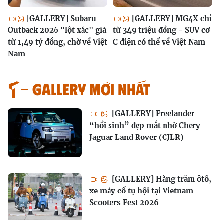
[GALLERY] Subaru
[GALLERY] MG4X chỉ
Outback 2026 "lột xác" giá
từ 349 triệu đồng - SUV cỡ
từ 1,49 tỷ đồng, chờ về Việt
C điện có thể về Việt Nam
Nam
GALLERY MỚI NHẤT
[GALLERY] Freelander
“hồi sinh” đẹp mắt nhờ Chery
Jaguar Land Rover (CJLR)
[GALLERY] Hàng trăm ôtô,
xe máy cổ tụ hội tại Vietnam
Scooters Fest 2026