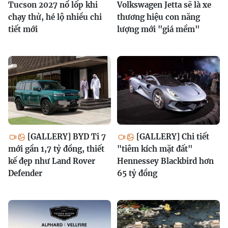
Tucson 2027 nổ lốp khi
Volkswagen Jetta sẽ là xe
chạy thử, hé lộ nhiều chi
thương hiệu con năng
tiết mới
lượng mới "giá mềm"
[GALLERY] BYD Ti 7
[GALLERY] Chi tiết
mới gần 1,7 tỷ đồng, thiết
"tiêm kích mặt đất"
kế đẹp như Land Rover
Hennessey Blackbird hơn
Defender
65 tỷ đồng