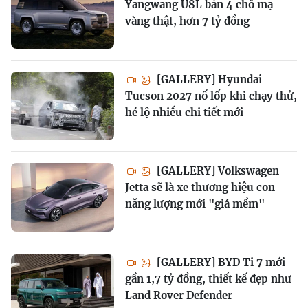
Yangwang U8L bản 4 chỗ mạ
vàng thật, hơn 7 tỷ đồng
[GALLERY] Hyundai
Tucson 2027 nổ lốp khi chạy thử,
hé lộ nhiều chi tiết mới
[GALLERY] Volkswagen
Jetta sẽ là xe thương hiệu con
năng lượng mới "giá mềm"
[GALLERY] BYD Ti 7 mới
gần 1,7 tỷ đồng, thiết kế đẹp như
Land Rover Defender