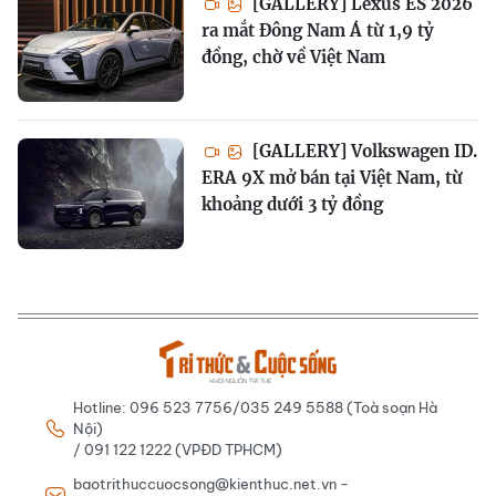
[GALLERY] Lexus ES 2026
ra mắt Đông Nam Á từ 1,9 tỷ
đồng, chờ về Việt Nam
[GALLERY] Volkswagen ID.
ERA 9X mở bán tại Việt Nam, từ
khoảng dưới 3 tỷ đồng
Hotline: 096 523 7756/035 249 5588 (Toà soạn Hà
Nội)
/ 091 122 1222 (VPĐD TPHCM)
baotrithuccuocsong@kienthuc.net.vn -