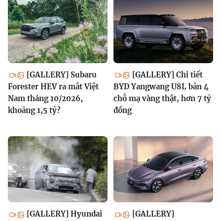
[GALLERY] Subaru
[GALLERY] Chi tiết
Forester HEV ra mắt Việt
BYD Yangwang U8L bản 4
Nam tháng 10/2026,
chỗ mạ vàng thật, hơn 7 tỷ
khoảng 1,5 tỷ?
đồng
[GALLERY] Hyundai
[GALLERY]