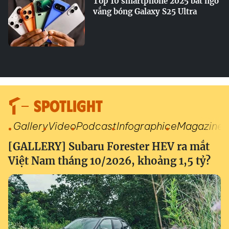
Top 10 smartphone 2025 bất ngờ
vắng bóng Galaxy S25 Ultra
SPOTLIGHT
Gallery
Video
Podcast
Infographic
eMagazine
[GALLERY] Subaru Forester HEV ra mắt
Việt Nam tháng 10/2026, khoảng 1,5 tỷ?