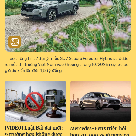
Theo thông tin từ đại lý, mẫu SUV Subaru Forester Hybrid sẽ được
ra mắt thị trường Việt Nam vào khoảng tháng 10/2026 này, xe có
giá dự kiến lên đến 1,5 tỷ đồng.
[VIDEO] Luật Đất đai mới:
Mercedes-Benz triệu hồi
9 trường hợp không được
hơn 310.000 xe vì nguy cơ