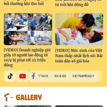
bồi thường khi thu hồi
tự trôi khi dừng đỗ
[VIDEO] Doanh nghiệp giữ
[VIDEO] Mức sinh của Việt
giấy tờ người lao động từ
Nam thấp nhất lịch sử: Bài
10/9 bị phạt tới 25 triệu
toán dân số già hóa
đồng
TT&CS
KH & ĐS
VIETNAMDAILY
GALLERY