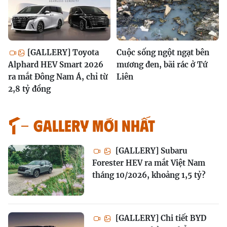
[GALLERY] Toyota
Cuộc sống ngột ngạt bên
Alphard HEV Smart 2026
mương đen, bãi rác ở Tứ
ra mắt Đông Nam Á, chỉ từ
Liên
2,8 tỷ đồng
GALLERY MỚI NHẤT
[GALLERY] Subaru
Forester HEV ra mắt Việt Nam
tháng 10/2026, khoảng 1,5 tỷ?
[GALLERY] Chi tiết BYD