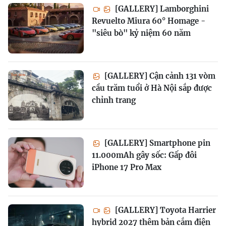
[GALLERY] Lamborghini
Revuelto Miura 60° Homage -
"siêu bò" kỷ niệm 60 năm
[GALLERY] Cận cảnh 131 vòm
cầu trăm tuổi ở Hà Nội sắp được
chỉnh trang
[GALLERY] Smartphone pin
11.000mAh gây sốc: Gấp đôi
iPhone 17 Pro Max
[GALLERY] Toyota Harrier
hybrid 2027 thêm bản cắm điện