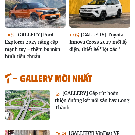
[GALLERY] Ford
[GALLERY] Toyota
Explorer 2027 nâng cấp
Innova Cross 2027 mới lộ
mạnh tay - thêm ba màn
diện, thiết kế "lột xác"
hình tiêu chuẩn
GALLERY MỚI NHẤT
[GALLERY] Gấp rút hoàn
thiện đường kết nối sân bay Long
Thành
[GALLERY] VinFast VF