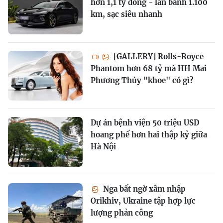
hơn 1,1 tỷ đồng - lăn bánh 1.100
km, sạc siêu nhanh
[GALLERY] Rolls-Royce
Phantom hơn 68 tỷ mà HH Mai
Phương Thúy "khoe" có gì?
Dự án bệnh viện 50 triệu USD
hoang phế hơn hai thập kỷ giữa
Hà Nội
Nga bất ngờ xâm nhập
Orikhiv, Ukraine tập hợp lực
lượng phản công