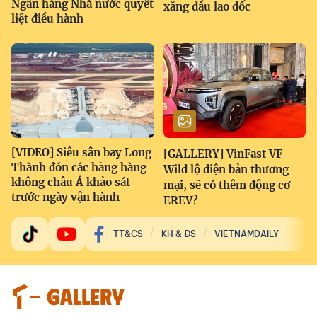
Ngân hàng Nhà nước quyết
xăng dầu lao dốc
liệt điều hành
[VIDEO] Siêu sân bay Long
[GALLERY] VinFast VF
Thành đón các hãng hàng
Wild lộ diện bản thương
không châu Á khảo sát
mại, sẽ có thêm động cơ
trước ngày vận hành
EREV?
TT&CS
KH & ĐS
VIETNAMDAILY
GALLERY