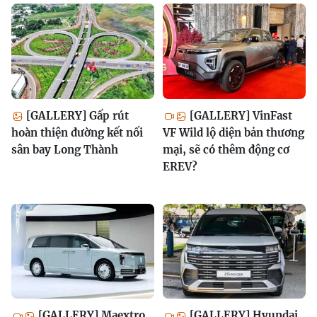
[GALLERY] Gấp rút
[GALLERY] VinFast
hoàn thiện đường kết nối
VF Wild lộ diện bản thương
sân bay Long Thành
mại, sẽ có thêm động cơ
EREV?
[GALLERY] Maextro
[GALLERY] Hyundai