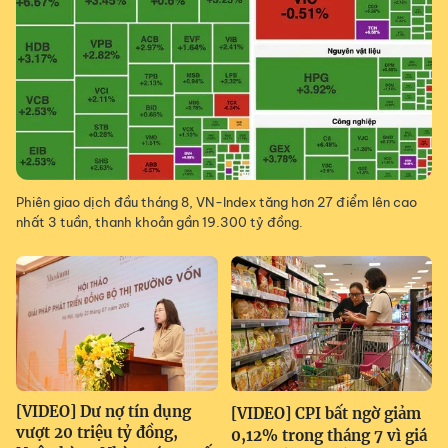
Phiên giao dịch đầu tháng 8, VN-Index tăng hơn 27 điểm lên cao
nhất 3 tuần, thanh khoản gần 19.300 tỷ đồng.
[VIDEO] Dư nợ tín dụng
[VIDEO] CPI bất ngờ giảm
vượt 20 triệu tỷ đồng,
0,12% trong tháng 7 vì giá