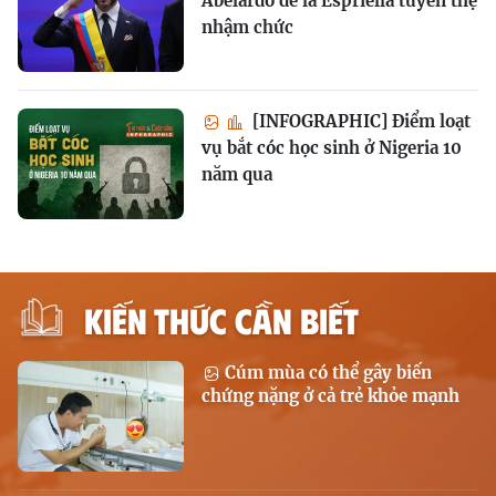
Abelardo de la Espriella tuyên thệ
nhậm chức
[INFOGRAPHIC] Điểm loạt
vụ bắt cóc học sinh ở Nigeria 10
năm qua
KIẾN THỨC CẦN BIẾT
Cúm mùa có thể gây biến
chứng nặng ở cả trẻ khỏe mạnh