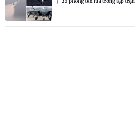
J-20 phóng tên lửa trong tập trận
Quân đội Nga đang mở cửa
đánh chiếm đầu cầu vào
Kramatorsk
Iran nói thỏa thuận với Oman
đang ở 'giai đoạn soạn thảo cuối
cùng'
Binh sĩ Israel thiệt mạng
trong vụ nổ ở Lebanon