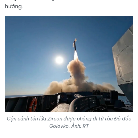
hướng.
Cận cảnh tên lửa Zircon được phóng đi từ tàu Đô đốc
Golovko. Ảnh: RT