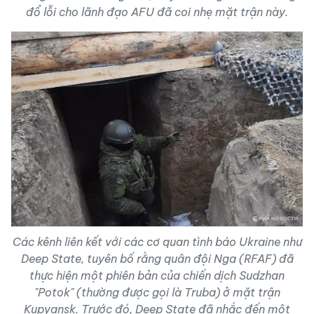
đổ lỗi cho lãnh đạo AFU đã coi nhẹ mặt trận này.
Các kênh liên kết với các cơ quan tình báo Ukraine như
Deep State, tuyên bố rằng quân đội Nga (RFAF) đã
thực hiện một phiên bản của chiến dịch Sudzhan
"Potok" (thường được gọi là Truba) ở mặt trận
Kupyansk. Trước đó, Deep State đã nhắc đến một