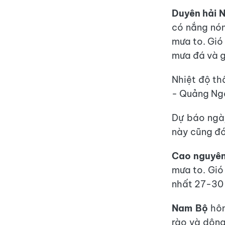
Duyên hải 
có nắng nón
mưa to. Gió
mưa đá và g
Nhiệt độ th
- Quảng Ngã
Dự báo ngày
này cũng đó
Cao nguyên
mưa to. Gió
nhất 27-30 
Nam Bộ
hôm
rào và dông