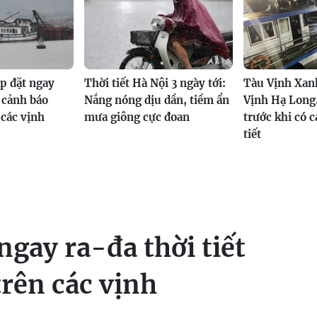
p đặt ngay
Thời tiết Hà Nội 3 ngày tới:
Tàu Vịnh Xanh
t cảnh báo
Nắng nóng dịu dần, tiềm ẩn
Vịnh Hạ Long.
 các vịnh
mưa giông cực đoan
trước khi có c
tiết
ngay ra-đa thời tiết
trên các vịnh