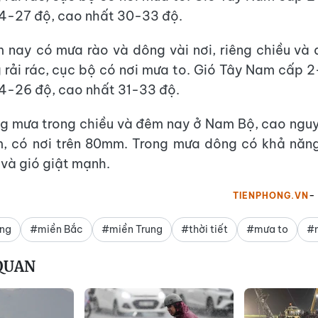
4-27 độ, cao nhất 30-33 độ.
 nay có mưa rào và dông vài nơi, riêng chiều v
 rải rác, cục bộ có nơi mưa to. Gió Tây Nam cấp 2
4-26 độ, cao nhất 31-33 độ.
g mưa trong chiều và đêm nay ở Nam Bộ, cao ngu
, có nơi trên 80mm. Trong mưa dông có khả năng 
 và gió giật mạnh.
TIENPHONG.VN
ng
#miền Bắc
#miền Trung
#thời tiết
#mưa to
#
 QUAN