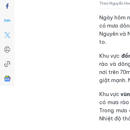
Theo Nguyễn Hoà
Ngày hôm na
có mưa dông
Nguyên và N
to.
Khu vực
đồ
rào và dông
nơi trên 70
giật mạnh. 
Khu vực
vùn
có mưa rào 
Trong mưa 
Nhiệt độ th