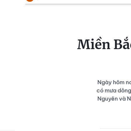
Miền Bắ
Ngày hôm nay
có mưa dông 
Nguyên và N