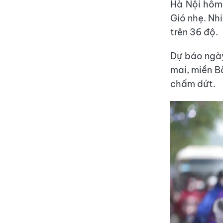
Hà Nội hôm 
Gió nhẹ. Nh
trên 36 độ.
Dự báo ngày
mai, miền B
chấm dứt.