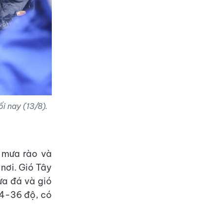
i nay (13/8).
 mưa rào và
 nơi. Gió Tây
ưa đá và gió
34-36 độ, có