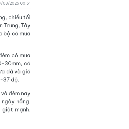
3/08/2025 00:51
g, chiều tối
n Trung, Tây
ục bộ có mưa
 đêm có mưa
 10-30mm, có
ưa đá và gió
5-37 độ.
i và đêm nay
, ngày nắng.
 giật mạnh.