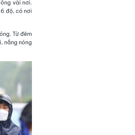
ông vài nơi.
6 độ, có nơi
nóng. Từ đêm
i, nắng nóng