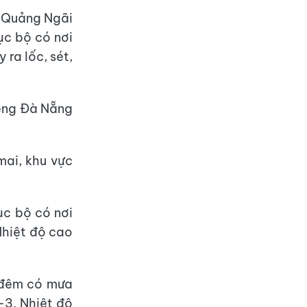
 Quảng Ngãi
ục bộ có nơi
ra lốc, sét,
iêng Đà Nẵng
mai, khu vực
ục bộ có nơi
Nhiệt độ cao
à đêm có mưa
-3. Nhiệt độ