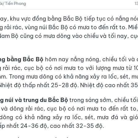
i/Tiền Phong
1
y, khu vực đồng bằng Bắc Bộ tiếp tục có nắng nón
 rải rác, vùng núi Bắc Bộ có mưa to đến rất to. Miề
am Bộ cũng có mưa dông vào chiều và tối nay, c
ng bằng Bắc Bộ
hôm nay nắng nóng, chiều tối và
 rải rác, cục bộ có nơi mưa to với lượng mưa từ
mm. Trong mưa dông có khả năng xảy ra lốc, sét, m
Nhiệt độ thấp nhất 25-28 độ. Nhiệt độ cao nhất 3
g núi và trung du Bắc Bộ
trong sáng sớm, chiều tố
và dông rải rác, cục bộ có nơi mưa to đến rất to
dông có khả năng xảy ra lốc, sét, mưa đá và gió
ấp nhất 24-36 độ, cao nhất 32-35 độ.