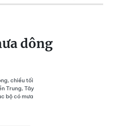
mưa dông
ng, chiều tối
ền Trung, Tây
ục bộ có mưa