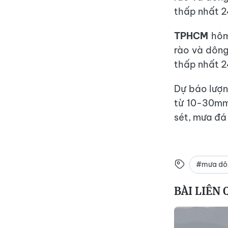
thấp nhất 2
TPHCM
hôm
rào và dông
thấp nhất 2
Dự báo lượn
từ 10-30mm
sét, mưa đá
#mưa dô
BÀI LIÊN