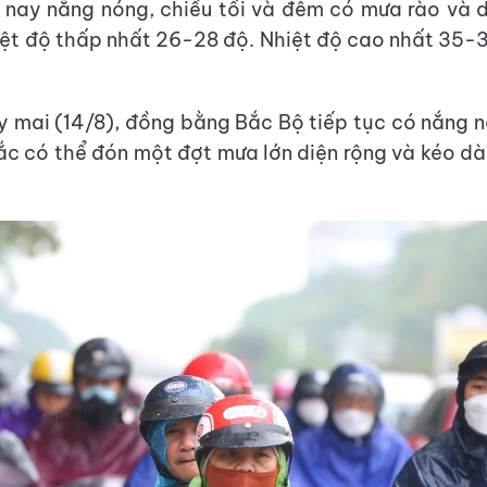
nay nắng nóng, chiều tối và đêm có mưa rào và d
iệt độ thấp nhất 26-28 độ. Nhiệt độ cao nhất 35-3
 mai (14/8), đồng bằng Bắc Bộ tiếp tục có nắng 
ắc có thể đón một đợt mưa lớn diện rộng và kéo dà