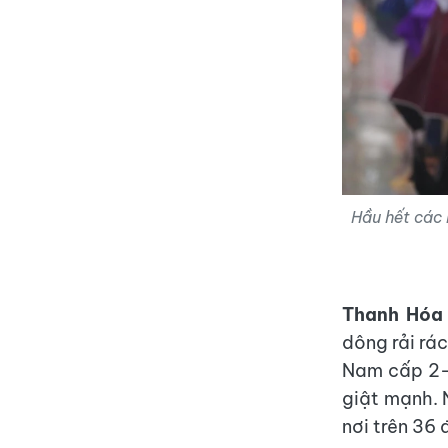
Hầu hết các 
Thanh Hóa
dông rải rác
Nam cấp 2-3
giật mạnh. 
nơi trên 36 