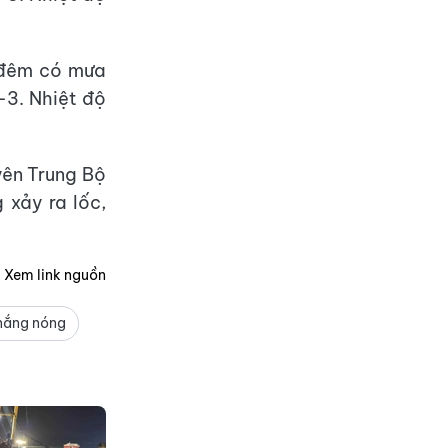
à đêm có mưa
-3. Nhiệt độ
yên Trung Bộ
xảy ra lốc,
Xem link nguồn
nắng nóng