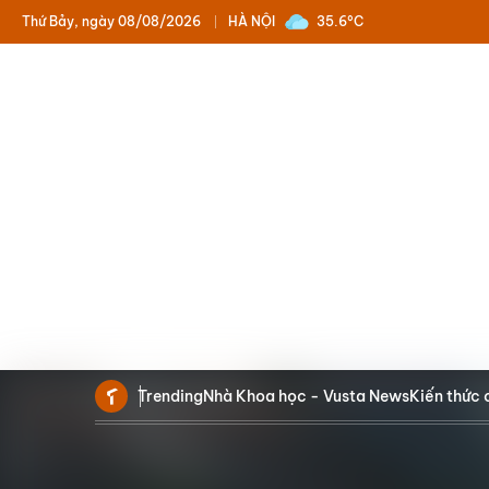
Thứ Bảy, ngày 08/08/2026
HÀ NỘI
35.6°C
Trending
Nhà Khoa học - Vusta News
Kiến thức 