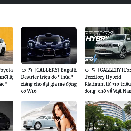
oyota
[GALLERY] Bugatti
[GALLERY] Fo
mới lộ
Destrier triệu đô "thửa"
Territory Hybrid
xác"
riêng cho đại gia mê động
Platinum từ 710 triệu
cơ W16
đồng, chờ về Việt Na