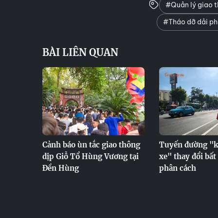
#Quản lý giao t
#Tháo dỡ dải p
BÀI LIÊN QUAN
Cảnh báo ùn tắc giao thông
Tuyến đường "kh
dịp Giỗ Tổ Hùng Vương tại
xe" thay đổi bất 
Đền Hùng
phân cách