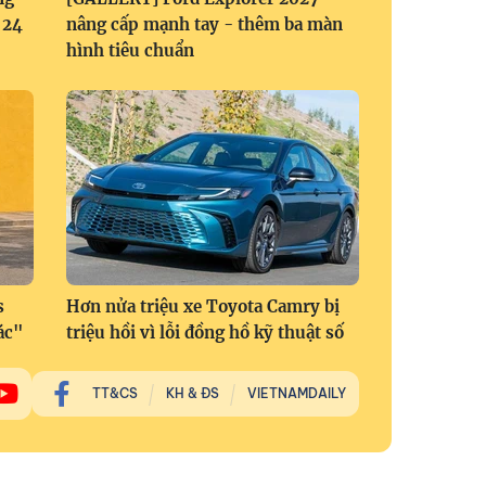
 24
nâng cấp mạnh tay - thêm ba màn
hình tiêu chuẩn
s
Hơn nửa triệu xe Toyota Camry bị
ác"
triệu hồi vì lỗi đồng hồ kỹ thuật số
TT&CS
KH & ĐS
VIETNAMDAILY