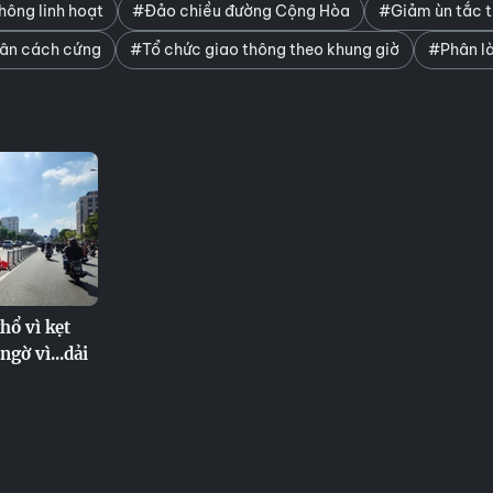
hông linh hoạt
#Đảo chiều đường Cộng Hòa
#Giảm ùn tắc t
hân cách cứng
#Tổ chức giao thông theo khung giờ
#Phân là
ổ vì kẹt
ngờ vì...dải