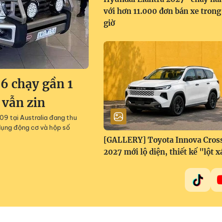
với hơn 11.000 đơn bán xe trong
giờ
6 chạy gần 1
 vẫn zin
9 tại Australia đang thu
dụng động cơ và hộp số
[GALLERY] Toyota Innova Cros
2027 mới lộ diện, thiết kế "lột x