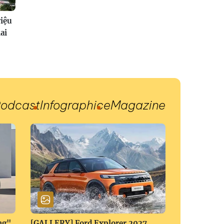
riệu
ai
odcast
Infographic
eMagazine
ng"
[GALLERY] Ford Explorer 2027