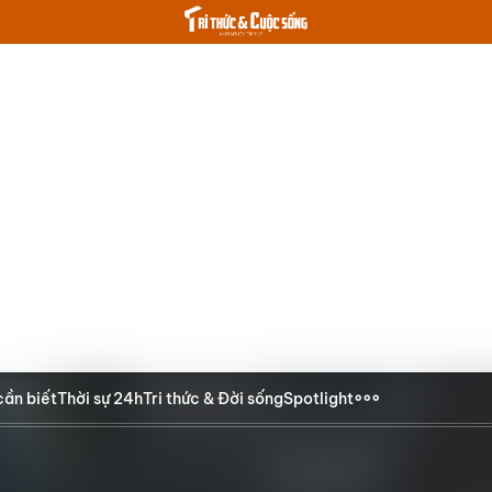
cần biết
Thời sự 24h
Tri thức & Đời sống
Spotlight