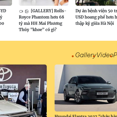
BYD
[GALLERY] Rolls-
Dự án bệnh viện 50 t
tỷ
Royce Phantom hơn 68
USD hoang phế hơn h
100
tỷ mà HH Mai Phương
thập kỷ giữa Hà Nội
Thúy "khoe" có gì?
Gallery
Video
P
Hyundai Elantra 2027 "cháy hà