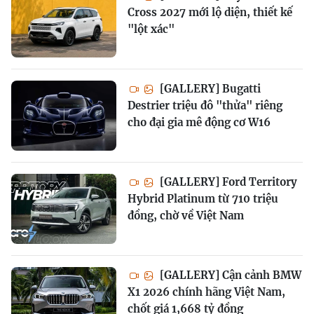
Cross 2027 mới lộ diện, thiết kế
"lột xác"
[GALLERY] Bugatti
Destrier triệu đô "thửa" riêng
cho đại gia mê động cơ W16
[GALLERY] Ford Territory
Hybrid Platinum từ 710 triệu
đồng, chờ về Việt Nam
[GALLERY] Cận cảnh BMW
X1 2026 chính hãng Việt Nam,
chốt giá 1,668 tỷ đồng