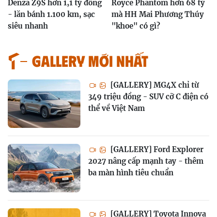
Denza Z9S hơn 1,1 tỷ đồng
Royce Phantom hơn 68 tỷ
- lăn bánh 1.100 km, sạc
mà HH Mai Phương Thúy
siêu nhanh
"khoe" có gì?
GALLERY MỚI NHẤT
[GALLERY] MG4X chỉ từ
349 triệu đồng - SUV cỡ C điện có
thể về Việt Nam
[GALLERY] Ford Explorer
2027 nâng cấp mạnh tay - thêm
ba màn hình tiêu chuẩn
[GALLERY] Toyota Innova