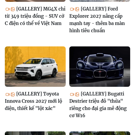
[GALLERY] MG4X chỉ
[GALLERY] Ford
từ 349 triệu đồng - SUV cỡ
Explorer 2027 nâng cấp
C điện có thể về Việt Nam
mạnh tay - thêm ba màn
hình tiêu chuẩn
[GALLERY] Toyota
[GALLERY] Bugatti
Innova Cross 2027 mới lộ
Destrier triệu đô "thửa"
diện, thiết kế "lột xác"
riêng cho đại gia mê động
cơ W16