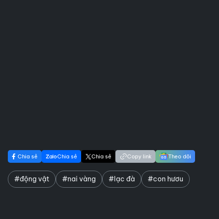
Chia sẻ
Chia sẻ
Chia sẻ
Copy link
Theo dõi
#động vật
#nai vàng
#lạc đà
#con hươu