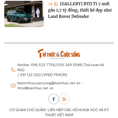
[GALLERY] BYD Ti 7 mới
gần 1,7 tỷ đồng, thiết kế đẹp như
Land Rover Defender
Hotline: 096 523 7756/035 249 5588 (Toà soạn Hà
Nội)
/ 091 122 1222 (VPĐD TPHCM)
baotrithuccuocsong@kienthuc.net.vn -
tkts@kienthuc.net.vn
CƠ QUAN CHỦ QUẢN: LIÊN HIỆP CÁC HỘI KHOA HỌC VÀ KỸ
THUẬT VIỆT NAM