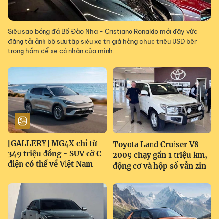
Siêu sao bóng đá Bồ Đào Nha - Cristiano Ronaldo mới đây vừa
đăng tải ảnh bộ sưu tập siêu xe trị giá hàng chục triệu USD bên
trong hầm để xe cá nhân của mình.
[GALLERY] MG4X chỉ từ
Toyota Land Cruiser V8
349 triệu đồng - SUV cỡ C
2009 chạy gần 1 triệu km,
điện có thể về Việt Nam
động cơ và hộp số vẫn zin