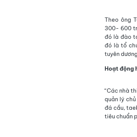
Theo ông Tú
300- 600 tr
đó là đào t
đó là tổ ch
tuyên dương
Hoạt động 
“Các nhà th
quản lý chủ
đá cầu, tae
tiêu chuẩn 