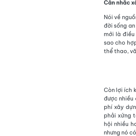
Cân nhắc x
Nói về nguồn
đời sống an 
mới là điều
sao cho hợp 
thể thao, v
Còn lợi ích 
được nhiều 
phí xây dựn
phải xứng t
hội nhiều h
nhưng nó có 