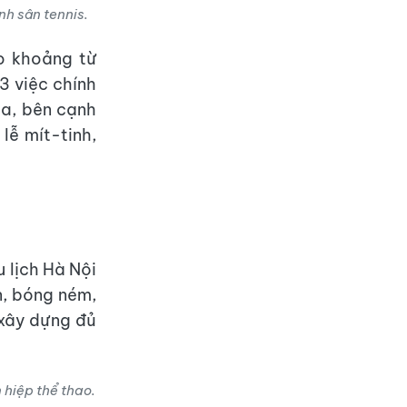
ành sân tennis.
ào khoảng từ
3 việc chính
ia, bên cạnh
lễ mít-tinh,
 lịch Hà Nội
n, bóng ném,
 xây dựng đủ