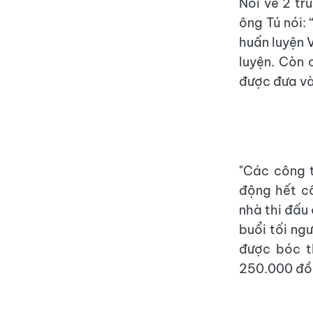
Nói về 2 tr
ông Tú nói:
huấn luyện 
luyện. Còn 
được đưa và
"Các công t
động hết cô
nhà thi đấu
buổi tối ng
được bóc t
250.000 đồng