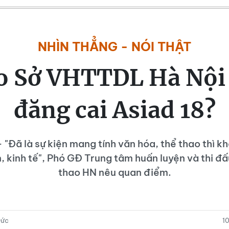
NHÌN THẲNG - NÓI THẬT
o Sở VHTTDL Hà Nội n
đăng cai Asiad 18?
 "Đã là sự kiện mang tính văn hóa, thể thao thì k
n, kinh tế", Phó GĐ Trung tâm huấn luyện và thi đ
thao HN nêu quan điểm.
Đức
1