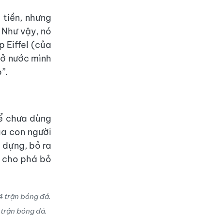
 tiền, nhưng
 Như vậy, nó
p Eiffel (của
 ở nước mình
”.
hể chưa dùng
ủa con người
y dựng, bỏ ra
à cho phá bỏ
trận bóng đá.