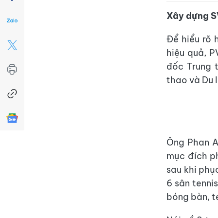
Xây dựng SV
Để hiểu rõ 
hiệu quả, P
đốc Trung 
thao và Du l
Ông Phan A
mục đích ph
sau khi phụ
6 sân tenni
bóng bàn, te