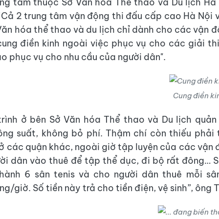
ung tâm thuộc Sở Văn hóa Thể thao và Du lịch Hà 
 “Cả 2 trung tâm vận động thi đấu cấp cao Hà Nội 
Văn hóa thể thao và du lịch chỉ dành cho các vận đ
cung điền kinh ngoài việc phục vụ cho các giải thi
o phục vụ cho nhu cầu của người dân".
Cung điền kin
rình ở bên Sở Văn hóa Thể thao và Du lịch quản
ng suất, không bỏ phí. Thậm chí còn thiếu phải
 ở các quận khác, ngoài giờ tập luyện của các vận đ
ười dân vào thuê để tập thể dục, đi bộ rất đông… S
hành 6 sân tenis và cho người dân thuê mỗi sân
/giờ. Số tiền này trả cho tiền điện, vệ sinh”, ông T