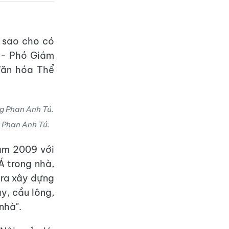
u sao cho có
ú - Phó Giám
Văn hóa Thể
 Phan Anh Tú.
ăm 2009 với
Á trong nhà,
 ra xây dựng
y, cầu lông,
nhà".