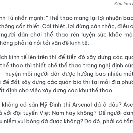
Khu liên 
h Tú nhấn mạnh: “Thể thao mang lại lợi nhuận ba
không cần thiết. Cái thiệt, lợi đừng cân nhắc, điều
 người dân chơi thể thao rèn luyện sức khỏe mộ
ông phải là nói tới vấn đề kinh tế.
ích kinh tế lên trên thì để tiền đó xây dựng các q
 thể thao thì thiết chế thể thao trong nghị định củ
 - huyện mỗi người dân được hưởng bao nhiêu mét
ì để đất xây dựng các quán bia thì tại mỗi địa ph
hất định cho việc xây dựng các khu thể thao.
 không có sân Mỹ Đình thì Arsenal đá ở đâu? As
 với đội tuyển Việt Nam hay không? Để người dâ
ụ niềm vui bóng đá được không? Do đó, phải có tầm