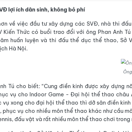
Đ lợi ích dân sinh, không bỏ phí
hơn về việc đầu tư xây dựng các SVĐ, nhà thi đấ
V Kiến Thức có buổi trao đổi với ông Phan Anh T
tâm huấn luyện và thi đấu thể dục thể thao, Sở 
ịch Hà Nội.
Ông
nh Tú cho biết: “Cung điền kinh được xây dựng n
ục vụ cho Indoor Game - Đại hội thể thao châu 
c vụ xong cho đại hội thể thao thì dỡ sân điền kinh
s, phục vụ cho nhiều môn thể thao khác như cầu mâ
nnis, đấu vật và rất nhiều môn thể thao chơi trong 