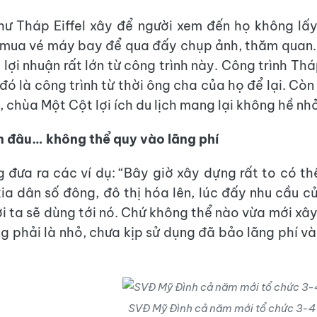
ư Tháp Eiffel xây để người xem đến họ không lấy
 mua vé máy bay để qua đấy chụp ảnh, thăm quan.
lợi nhuận rất lớn từ công trình này. Công trình Thá
đó là công trình từ thời ông cha của họ để lại. Còn
 chùa Một Cột lợi ích du lịch mang lại không hề nhỏ
ền đâu… không thể quy vào lãng phí
 đưa ra các ví dụ: “Bây giờ xây dựng rất to có t
ia dân số đông, đô thị hóa lên, lúc đấy nhu cầu c
ời ta sẽ dùng tới nó. Chứ không thể nào vừa mới xâ
ng phải là nhỏ, chưa kịp sử dụng đã bảo lãng phí v
SVĐ Mỹ Đình cả năm mới tổ chức 3-4 