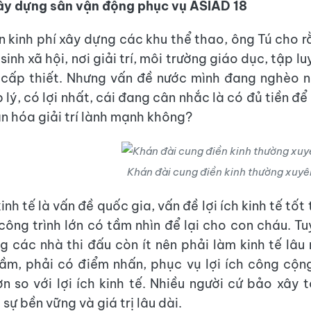
ây dựng sân vận động phục vụ ASIAD 18
 kinh phí xây dựng các khu thể thao, ông Tú cho rằ
sinh xã hội, nơi giải trí, môi trường giáo dục, tập l
 cấp thiết. Nhưng vấn đề nước mình đang nghèo n
lý, có lợi nhất, cái đang cân nhắc là có đủ tiền đ
ăn hóa giải trí lành mạnh không?
Khán đài cung điền kinh thường xuyê
kinh tế là vấn đề quốc gia, vấn đề lợi ích kinh tế tốt
công trình lớn có tầm nhìn để lại cho con cháu. Tuy
g các nhà thi đấu còn ít nên phải làm kinh tế lâu
ầm, phải có điểm nhấn, phục vụ lợi ích công cộng
ơn so với lợi ích kinh tế. Nhiều người cứ bảo xây t
sự bền vững và giá trị lâu dài.