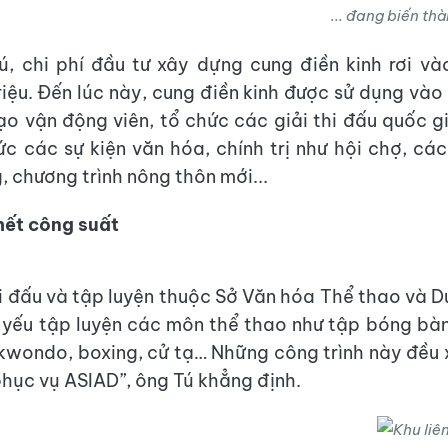
... đang biến th
, chi phí đầu tư xây dựng cung điền kinh rơi v
iệu. Đến lúc này, cung điền kinh được sử dụng vào 
ạo vận động viên, tổ chức các giải thi đấu quốc g
ức các sự kiện văn hóa, chính trị như hội chợ, các 
, chương trình nông thôn mới...
hết công suất
i đấu và tập luyện thuộc Sở Văn hóa Thể thao và Du
 yếu tập luyện các môn thể thao như tập bóng bà
kwondo, boxing, cử tạ… Những công trình này đều
phục vụ ASIAD”, ông Tú khẳng định.