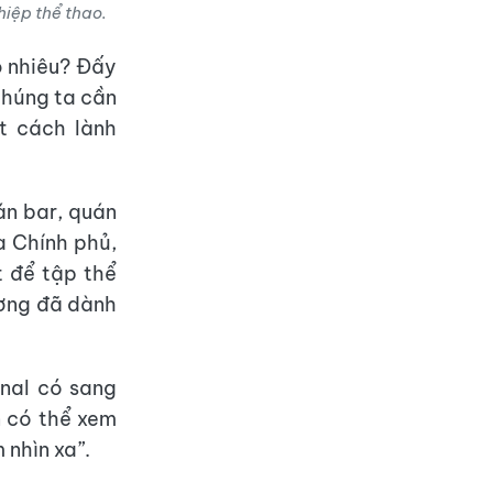
hiệp thể thao.
o nhiêu? Đấy
 chúng ta cần
t cách lành
uán bar, quán
a Chính phủ,
 để tập thể
ương đã dành
enal có sang
n có thể xem
 nhìn xa”.