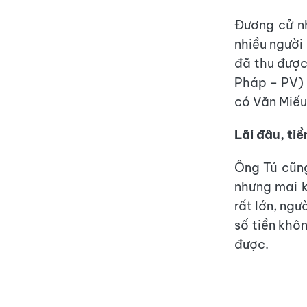
Đương cử nh
nhiều người
đã thu được 
Pháp – PV) 
có Văn Miếu,
Lãi đâu, ti
Ông Tú cũng
nhưng mai k
rất lớn, ngư
số tiền khô
được.