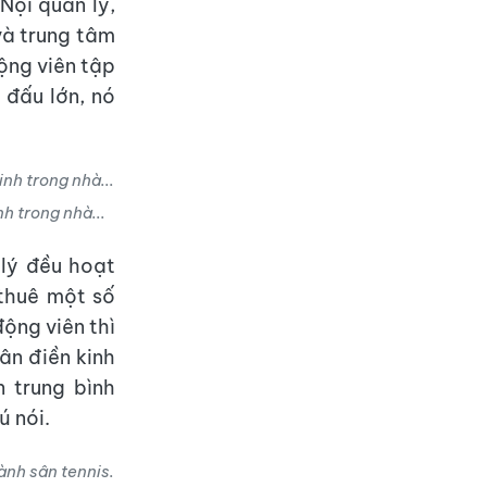
Nội quản lý,
và trung tâm
ộng viên tập
 đấu lớn, nó
h trong nhà...
 lý đều hoạt
 thuê một số
ộng viên thì
ân điền kinh
 trung bình
ú nói.