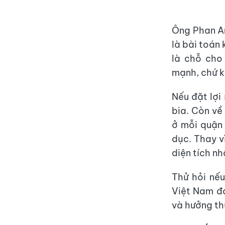
Ông Phan An
là bài toán 
là chỗ cho
mạnh, chứ kh
Nếu đặt lợi 
bia. Còn về
ở mỗi quận
dục. Thay v
diện tích n
Thử hỏi nếu
Việt Nam đá
và hưởng th