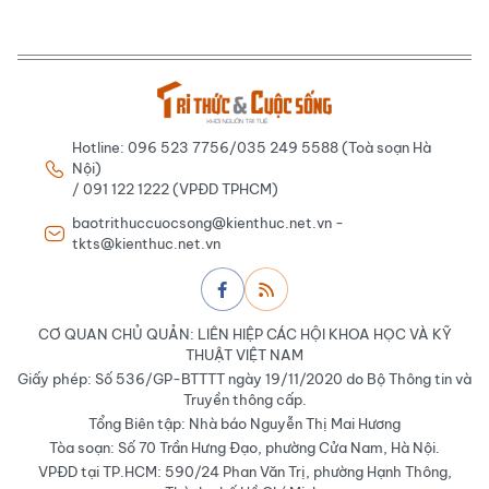
Hotline: 096 523 7756/035 249 5588 (Toà soạn Hà
Nội)
/ 091 122 1222 (VPĐD TPHCM)
baotrithuccuocsong@kienthuc.net.vn -
tkts@kienthuc.net.vn
CƠ QUAN CHỦ QUẢN: LIÊN HIỆP CÁC HỘI KHOA HỌC VÀ KỸ
THUẬT VIỆT NAM
Giấy phép: Số 536/GP-BTTTT ngày 19/11/2020 do Bộ Thông tin và
Truyền thông cấp.
Tổng Biên tập: Nhà báo Nguyễn Thị Mai Hương
Tòa soạn: Số 70 Trần Hưng Đạo, phường Cửa Nam, Hà Nội.
VPĐD tại TP.HCM: 590/24 Phan Văn Trị, phường Hạnh Thông,