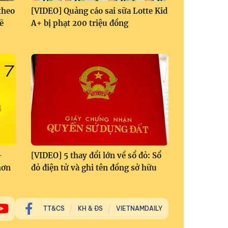
theo
[VIDEO] Quảng cáo sai sữa Lotte Kid
ẽ
A+ bị phạt 200 triệu đồng
-
[VIDEO] 5 thay đổi lớn về sổ đỏ: Sổ
hơn
đỏ điện tử và ghi tên đồng sở hữu
TT&CS
KH & ĐS
VIETNAMDAILY