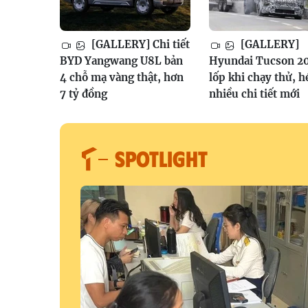
[GALLERY] Chi tiết
[GALLERY]
BYD Yangwang U8L bản
Hyundai Tucson 2
4 chỗ mạ vàng thật, hơn
lốp khi chạy thử, h
7 tỷ đồng
nhiều chi tiết mới
SPOTLIGHT