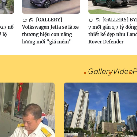
[GALLERY]
[GALLERY] BY
027 nổ
Volkswagen Jetta sẽ là xe
7 mới gần 1,7 tỷ đồng
é lộ
thương hiệu con năng
thiết kế đẹp như Lan
lượng mới "giá mềm"
Rover Defender
Gallery
Video
P