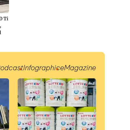
D Ti
,
d
odcast
Infographic
eMagazine