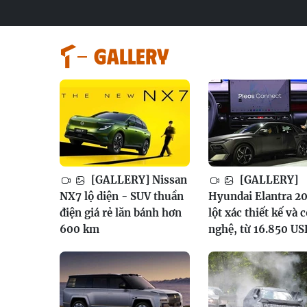
GALLERY
[GALLERY] Nissan
[GALLERY]
NX7 lộ diện - SUV thuần
Hyundai Elantra 20
điện giá rẻ lăn bánh hơn
lột xác thiết kế và 
600 km
nghệ, từ 16.850 US