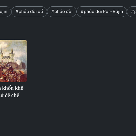
ajin
#pháo đài cổ
#pháo đài
#pháo đài Por-Bajin
#p
h khốn khổ
sử đế chế