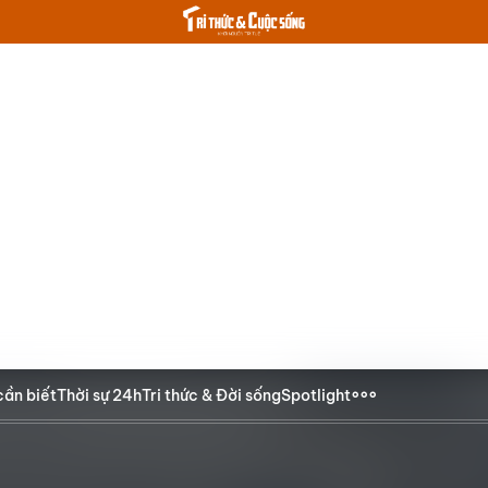
cần biết
Thời sự 24h
Tri thức & Đời sống
Spotlight