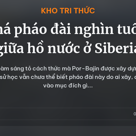
KHO TRI THỨC
 pháo đài nghìn tuổ
giữa hồ nước ở Siberi
làm sáng tỏ cách thức mà Por-Bajin được xây dự
sử học vẫn chưa thể biết pháo đài này do ai xây,
vào mục đích gì...
0