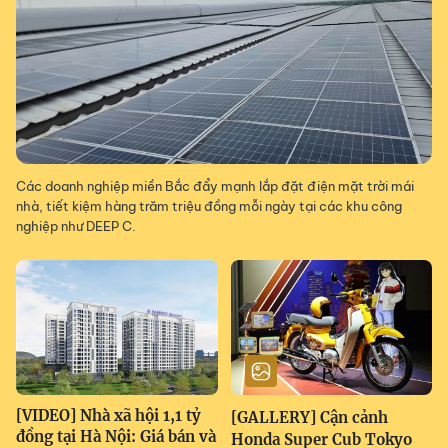
Các doanh nghiệp miền Bắc đẩy mạnh lắp đặt điện mặt trời mái
nhà, tiết kiệm hàng trăm triệu đồng mỗi ngày tại các khu công
nghiệp như DEEP C.
[VIDEO] Nhà xã hội 1,1 tỷ
[GALLERY] Cận cảnh
đồng tại Hà Nội: Giá bán và
Honda Super Cub Tokyo