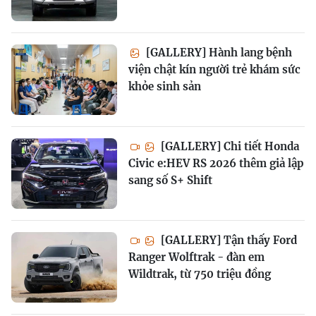
[GALLERY] Hành lang bệnh
viện chật kín người trẻ khám sức
khỏe sinh sản
[GALLERY] Chi tiết Honda
Civic e:HEV RS 2026 thêm giả lập
sang số S+ Shift
[GALLERY] Tận thấy Ford
Ranger Wolftrak - đàn em
Wildtrak, từ 750 triệu đồng