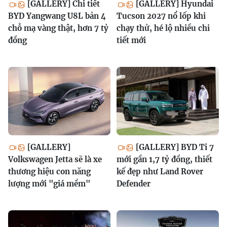
[GALLERY] Chi tiết
[GALLERY] Hyundai
BYD Yangwang U8L bản 4
Tucson 2027 nổ lốp khi
chỗ mạ vàng thật, hơn 7 tỷ
chạy thử, hé lộ nhiều chi
đồng
tiết mới
[GALLERY]
[GALLERY] BYD Ti 7
Volkswagen Jetta sẽ là xe
mới gần 1,7 tỷ đồng, thiết
thương hiệu con năng
kế đẹp như Land Rover
lượng mới "giá mềm"
Defender