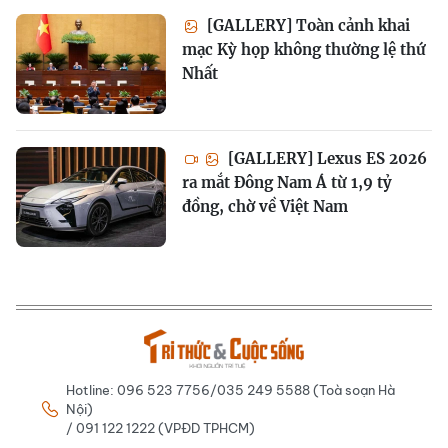
[GALLERY] Toàn cảnh khai
mạc Kỳ họp không thường lệ thứ
Nhất
[GALLERY] Lexus ES 2026
ra mắt Đông Nam Á từ 1,9 tỷ
đồng, chờ về Việt Nam
Hotline: 096 523 7756/035 249 5588 (Toà soạn Hà
Nội)
/ 091 122 1222 (VPĐD TPHCM)