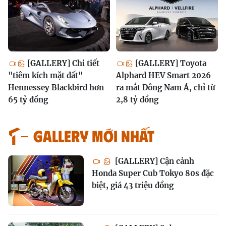
[GALLERY] Chi tiết
[GALLERY] Toyota
"tiêm kích mặt đất"
Alphard HEV Smart 2026
Hennessey Blackbird hơn
ra mắt Đông Nam Á, chỉ từ
65 tỷ đồng
2,8 tỷ đồng
GALLERY MỚI NHẤT
[GALLERY] Cận cảnh
Honda Super Cub Tokyo 80s đặc
biệt, giá 43 triệu đồng