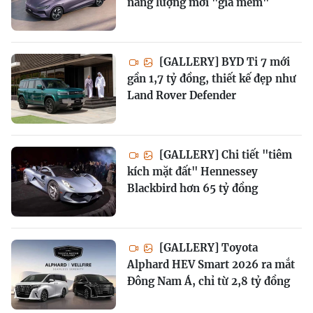
năng lượng mới "giá mềm"
[GALLERY] BYD Ti 7 mới
gần 1,7 tỷ đồng, thiết kế đẹp như
Land Rover Defender
[GALLERY] Chi tiết "tiêm
kích mặt đất" Hennessey
Blackbird hơn 65 tỷ đồng
[GALLERY] Toyota
Alphard HEV Smart 2026 ra mắt
Đông Nam Á, chỉ từ 2,8 tỷ đồng