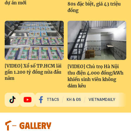
dự án mới
80s đặc biệt, giá 43 triệu
đồng
[VIDEO] Xổ số TP.HCM lãi
[VIDEO] Chủ trọ Hà Nội
gần 1.200 tỷ đồng nửa đầu
thu điện 4.000 đồng/kWh
năm
khiến sinh viên không
dám kêu
TT&CS
KH & ĐS
VIETNAMDAILY
GALLERY