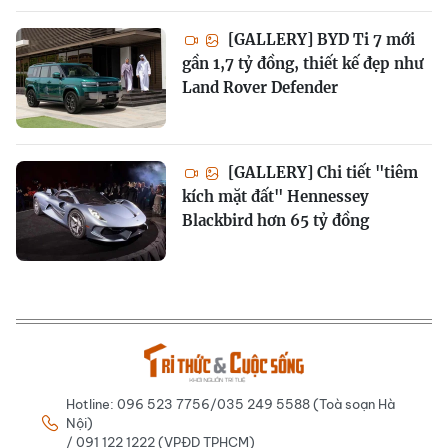
[GALLERY] BYD Ti 7 mới
gần 1,7 tỷ đồng, thiết kế đẹp như
Land Rover Defender
[GALLERY] Chi tiết "tiêm
kích mặt đất" Hennessey
Blackbird hơn 65 tỷ đồng
Hotline: 096 523 7756/035 249 5588 (Toà soạn Hà
Nội)
/ 091 122 1222 (VPĐD TPHCM)