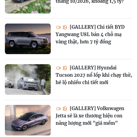
tháng 10/2026, khoảng 1,5 tỷ?
[GALLERY] Chi tiết BYD
Yangwang U8L bản 4 chỗ mạ
vàng thật, hơn 7 tỷ đồng
[GALLERY] Hyundai
Tucson 2027 nổ lốp khi chạy thử,
hé lộ nhiều chi tiết mới
[GALLERY] Volkswagen
Jetta sẽ là xe thương hiệu con
năng lượng mới "giá mềm"