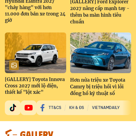
Hyundai Elantra 2027
[GALLERY] Ford Explorer
"cháy hàng" với hơn
2027 nâng cấp mạnh tay -
11.000 đơn bán xe trong 24
thêm ba màn hình tiêu
giờ
chuẩn
[GALLERY] Toyota Innova
Hơn nửa triệu xe Toyota
Cross 2027 mới lộ diện,
Camry bị triệu hồi vì lỗi
thiết kế "lột xác"
đồng hồ kỹ thuật số
TT&CS
KH & ĐS
VIETNAMDAILY
GALLERY