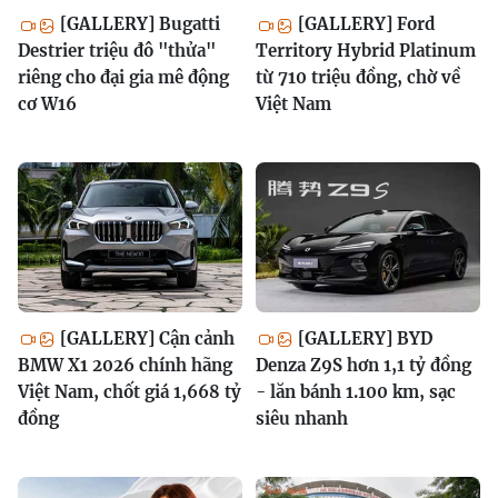
[GALLERY] Bugatti
[GALLERY] Ford
Destrier triệu đô "thửa"
Territory Hybrid Platinum
riêng cho đại gia mê động
từ 710 triệu đồng, chờ về
cơ W16
Việt Nam
[GALLERY] Cận cảnh
[GALLERY] BYD
BMW X1 2026 chính hãng
Denza Z9S hơn 1,1 tỷ đồng
Việt Nam, chốt giá 1,668 tỷ
- lăn bánh 1.100 km, sạc
đồng
siêu nhanh