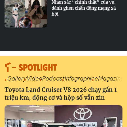
Nhan sắc “chính thất” của vụ
đánh ghen chấn động mạng xã
hội
SPOTLIGHT
Gallery
Video
Podcast
Infographic
eMagazine
Toyota Land Cruiser V8 2026 chạy gần 1
triệu km, động cơ và hộp số vẫn zin