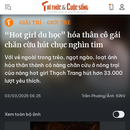
GIẢI TRÍ - GIỚI TRẺ
“Hot girl du học” hóa thân cô gái
chăn cừu hút chục nghìn tim
Với vẻ ngoài trong trẻo, ngọt ngào, loạt ảnh
hóa thân thành cô nàng chăn cừu ở nông trại
của nàng hot girl Thạch Trang hút hơn 33.000
lượt yêu thích.
03/03/2025 06:25
Trầm Phương/Ảnh: IGNV
Xem toàn bộ ảnh