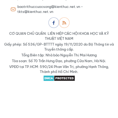
baotrithuccuocsong@kienthuc.net.vn -
tkts@kienthuc.net.vn
CƠ QUAN CHỦ QUẢN: LIÊN HIỆP CÁC HỘI KHOA HỌC VÀ KỸ
THUẬT VIỆT NAM
Giấy phép: Số 536/GP-BTTTT ngày 19/11/2020 do Bộ Thông tin và
Truyền thông cấp.
Tổng Biên tập: Nhà báo Nguyễn Thị Mai Hương
Tòa soạn: Số 70 Trần Hưng Đạo, phường Cửa Nam, Hà Nội.
VPĐD tại TP.HCM: 590/24 Phan Văn Trị, phường Hạnh Thông,
Thành phố Hồ Chí Minh.