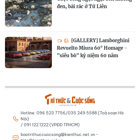
đen, bãi rác ở Tứ Liên
[GALLERY] Lamborghini
Revuelto Miura 60° Homage -
"siêu bò" kỷ niệm 60 năm
Hotline: 096 523 7756/035 249 5588 (Toà soạn Hà
Nội)
/ 091 122 1222 (VPĐD TPHCM)
baotrithuccuocsong@kienthuc.net.vn -