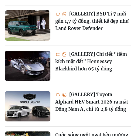
[GALLERY] BYD Ti 7 mới
gần 1,7 tỷ đồng, thiết kế đẹp như
Land Rover Defender
[GALLERY] Chi tiết "tiêm
kích mặt đất" Hennessey
Blackbird hơn 65 tỷ đồng
[GALLERY] Toyota
Alphard HEV Smart 2026 ra mắt
Đông Nam Á, chỉ từ 2,8 tỷ đồng
Cuộc sống ngột ngạt bên mương