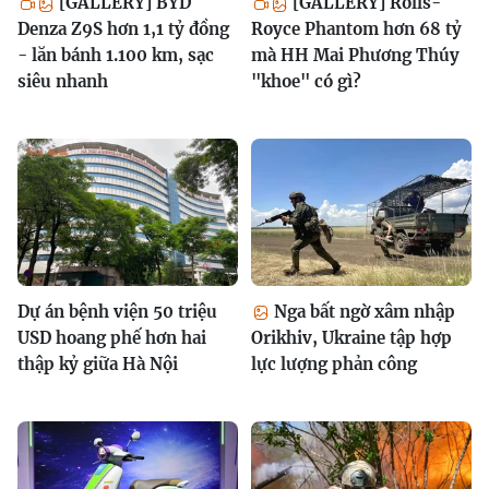
[GALLERY] BYD
[GALLERY] Rolls-
Denza Z9S hơn 1,1 tỷ đồng
Royce Phantom hơn 68 tỷ
- lăn bánh 1.100 km, sạc
mà HH Mai Phương Thúy
siêu nhanh
"khoe" có gì?
Dự án bệnh viện 50 triệu
Nga bất ngờ xâm nhập
USD hoang phế hơn hai
Orikhiv, Ukraine tập hợp
thập kỷ giữa Hà Nội
lực lượng phản công