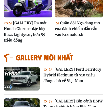
[GALLERY] Ra mắt
Quân đội Nga đang mở
Honda Giorno+ đặc biệt
cửa đánh chiếm đầu cầu
Buzz Lightyear, hơn 59
vào Kramatorsk
triệu đồng
GALLERY MỚI NHẤT
[GALLERY] Ford Territory
Hybrid Platinum từ 710 triệu
đồng, chờ về Việt Nam
[GALLERY] Cận cảnh BMW
X1 2026 chính hãng Việt Nam,