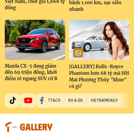
Việt Nam, chốt giá 1,668 tỷ
bánh 1.100 km, sạc siêu
đồng
nhanh
Mazda CX-5 đang giảm
[GALLERY] Rolls-Royce
đến 69 triệu đồng, khởi
Phantom hơn 68 tỷ mà HH
điểm rẻ ngang SUV cỡ B
Mai Phương Thúy "khoe"
có gì?
TT&CS
KH & ĐS
VIETNAMDAILY
GALLERY