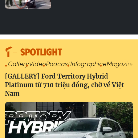
SPOTLIGHT
Gallery
Video
Podcast
Infographic
eMagazine
[GALLERY] Ford Territory Hybrid
Platinum từ 710 triệu đồng, chờ về Việt
Nam