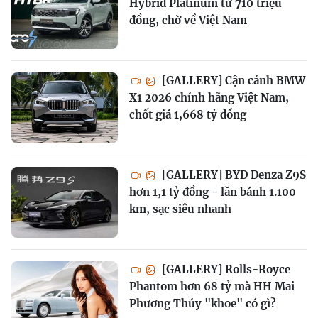
Hybrid Platinum từ 710 triệu
đồng, chờ về Việt Nam
[GALLERY] Cận cảnh BMW
X1 2026 chính hãng Việt Nam,
chốt giá 1,668 tỷ đồng
[GALLERY] BYD Denza Z9S
hơn 1,1 tỷ đồng - lăn bánh 1.100
km, sạc siêu nhanh
[GALLERY] Rolls-Royce
Phantom hơn 68 tỷ mà HH Mai
Phương Thúy "khoe" có gì?