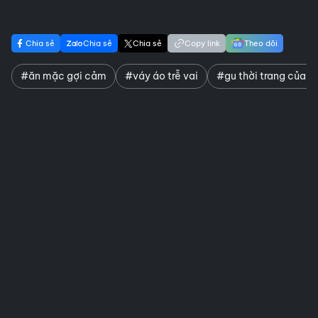
Chia sẻ
Chia sẻ
Chia sẻ
Copy link
Theo dõi
#ăn mặc gợi cảm
#váy áo trễ vai
#gu thời trang của 