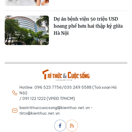
Dự án bệnh viện 50 triệu USD
hoang phế hơn hai thập kỷ giữa
Hà Nội
Hotline: 096 523 7756/035 249 5588 (Toà soạn Hà
Nội)
/ 091 122 1222 (VPĐD TPHCM)
baotrithuccuocsong@kienthuc.net.vn -
tkts@kienthuc.net.vn