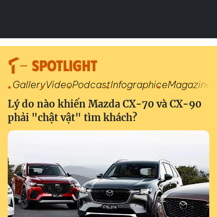
SPOTLIGHT
Gallery
Video
Podcast
Infographic
eMagazine
Lý do nào khiến Mazda CX-70 và CX-90
phải "chật vật" tìm khách?