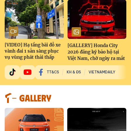
[VIDEO] Hạ tầng bãi đỗ xe
[GALLERY] Honda City
vành đai 1 sẵn sàng phục
2026 đăng ký bảo hộ tại
vụ vùng phát thải thấp
Việt Nam, chờ ngày ra mắt
TT&CS
KH & ĐS
VIETNAMDAILY
GALLERY