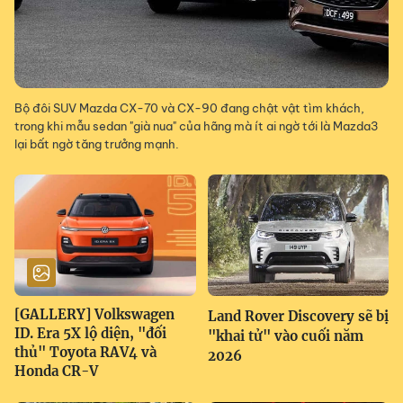
Bộ đôi SUV Mazda CX-70 và CX-90 đang chật vật tìm khách,
trong khi mẫu sedan "già nua" của hãng mà ít ai ngờ tới là Mazda3
lại bất ngờ tăng trưởng mạnh.
[GALLERY] Volkswagen
Land Rover Discovery sẽ bị
ID. Era 5X lộ diện, "đối
"khai tử" vào cuối năm
thủ" Toyota RAV4 và
2026
Honda CR-V