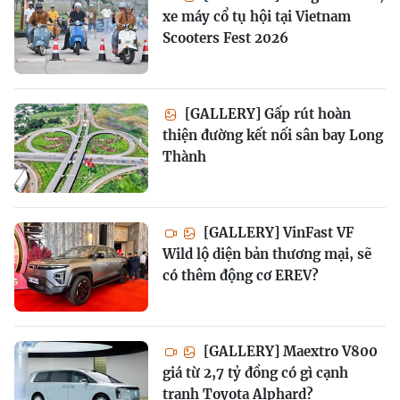
xe máy cổ tụ hội tại Vietnam
Scooters Fest 2026
[GALLERY] Gấp rút hoàn
thiện đường kết nối sân bay Long
Thành
[GALLERY] VinFast VF
Wild lộ diện bản thương mại, sẽ
có thêm động cơ EREV?
[GALLERY] Maextro V800
giá từ 2,7 tỷ đồng có gì cạnh
tranh Toyota Alphard?