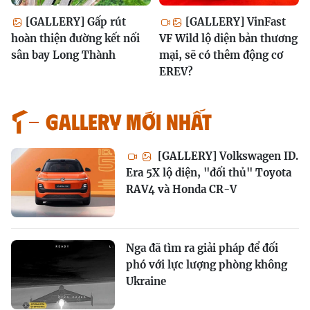
[GALLERY] Gấp rút
[GALLERY] VinFast
hoàn thiện đường kết nối
VF Wild lộ diện bản thương
sân bay Long Thành
mại, sẽ có thêm động cơ
EREV?
GALLERY MỚI NHẤT
[GALLERY] Volkswagen ID.
Era 5X lộ diện, "đối thủ" Toyota
RAV4 và Honda CR-V
Nga đã tìm ra giải pháp để đối
phó với lực lượng phòng không
Ukraine