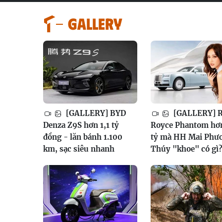
GALLERY
[GALLERY] BYD
[GALLERY] R
Denza Z9S hơn 1,1 tỷ
Royce Phantom hơ
đồng - lăn bánh 1.100
tỷ mà HH Mai Phư
km, sạc siêu nhanh
Thúy "khoe" có gì