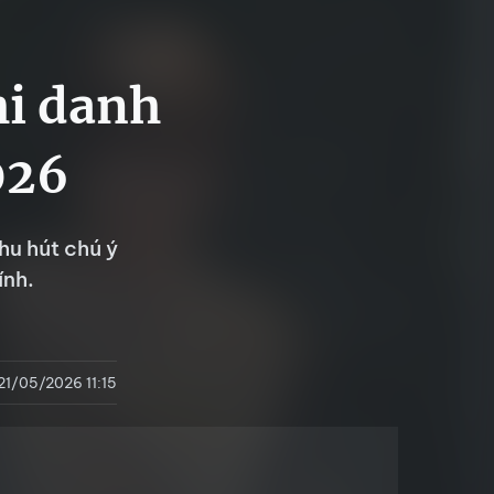
i danh
026
u hút chú ý
ính.
21/05/2026 11:15