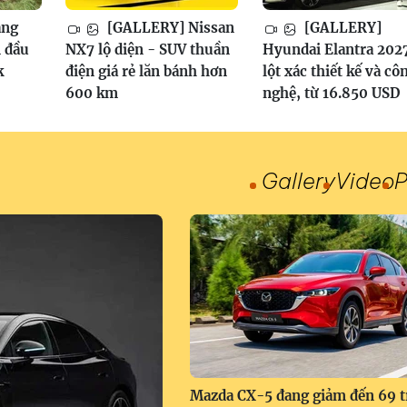
ang
[GALLERY] Nissan
[GALLERY]
 đầu
NX7 lộ diện - SUV thuần
Hyundai Elantra 202
k
điện giá rẻ lăn bánh hơn
lột xác thiết kế và cô
600 km
nghệ, từ 16.850 USD
Gallery
Video
P
Mazda CX-5 đang giảm đến 69 t