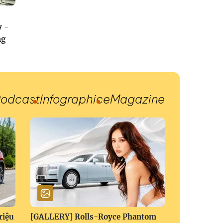
7 -
ng
odcast
Infographic
eMagazine
riệu
[GALLERY] Rolls-Royce Phantom