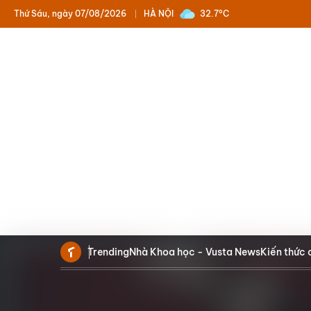
Thứ Sáu, ngày 07/08/2026
HÀ NỘI
32.7°C
Trending
Nhà Khoa học - Vusta News
Kiến thức 