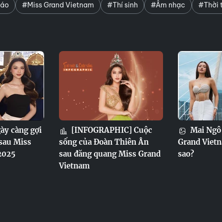
háo
#Miss Grand Vietnam
#Thí sinh
#Âm nhạc
#Thời 
ày càng gợi
[INFOGRAPHIC] Cuộc
Mai Ngô 
sau Miss
sống của Đoàn Thiên Ân
Grand Vietn
2025
sau đăng quang Miss Grand
sao?
Vietnam