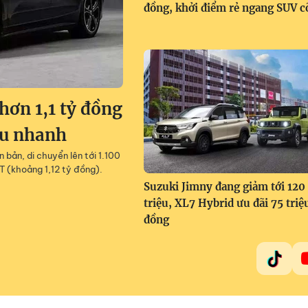
đồng, khởi điểm rẻ ngang SUV c
ơn 1,1 tỷ đồng
êu nhanh
 bản, di chuyển lên tới 1.100
T (khoảng 1,12 tỷ đồng).
Suzuki Jimny đang giảm tới 120
triệu, XL7 Hybrid ưu đãi 75 triệ
đồng