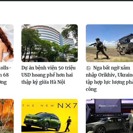
olls-
Dự án bệnh viện 50 triệu
Nga bất ngờ xâm
n 68
USD hoang phế hơn hai
nhập Orikhiv, Ukrain
ơng
thập kỷ giữa Hà Nội
tập hợp lực lượng ph
?
công