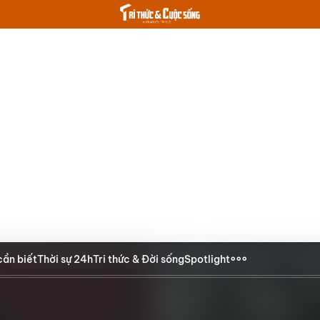
cần biết
Thời sự 24h
Tri thức & Đời sống
Spotlight