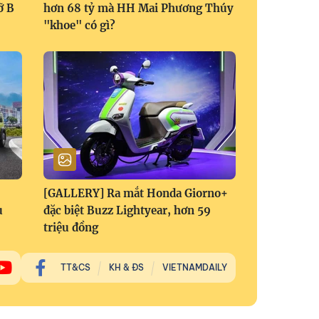
ỡ B
hơn 68 tỷ mà HH Mai Phương Thúy
"khoe" có gì?
[GALLERY] Ra mắt Honda Giorno+
u
đặc biệt Buzz Lightyear, hơn 59
triệu đồng
TT&CS
KH & ĐS
VIETNAMDAILY