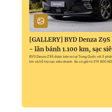
[GALLERY] BYD Denza Z9S h
- lăn bánh 1.100 km, sạc si
BYD Denza Z9S được bán ra tại Trung Quốc với 3 phiên
km và hỗ trợ sạc siêu nhanh. Xe có giá từ 319.800 ND