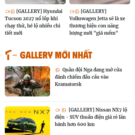
[GALLERY] Hyundai
[GALLERY]
Tucson 2027 nổ lốp khi
Volkswagen Jetta sẽ là xe
chạy thử, hé lộ nhiều chi
thương hiệu con năng
tiết mới
lượng mới "giá mềm"
GALLERY MỚI NHẤT
Quân đội Nga đang mở cửa
đánh chiếm đầu cầu vào
Kramatorsk
[GALLERY] Nissan NX7 lộ
diện - SUV thuần điện giá rẻ lăn
bánh hơn 600 km