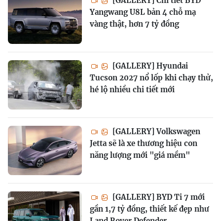
[GALLERY] Chi tiết BYD
Yangwang U8L bản 4 chỗ mạ
vàng thật, hơn 7 tỷ đồng
[GALLERY] Hyundai
Tucson 2027 nổ lốp khi chạy thử,
hé lộ nhiều chi tiết mới
[GALLERY] Volkswagen
Jetta sẽ là xe thương hiệu con
năng lượng mới "giá mềm"
[GALLERY] BYD Ti 7 mới
gần 1,7 tỷ đồng, thiết kế đẹp như
Land Rover Defender