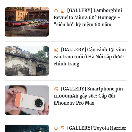
[GALLERY] Lamborghini
Revuelto Miura 60° Homage -
"siêu bò" kỷ niệm 60 năm
[GALLERY] Cận cảnh 131 vòm
cầu trăm tuổi ở Hà Nội sắp được
chỉnh trang
[GALLERY] Smartphone pin
11.000mAh gây sốc: Gấp đôi
iPhone 17 Pro Max
[GALLERY] Toyota Harrier