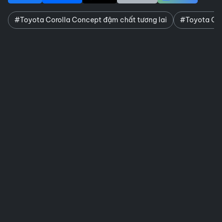
#Toyota Corolla Concept đậm chất tương lai
#Toyota Cor