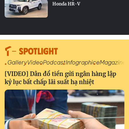
Honda HR-V
SPOTLIGHT
Gallery
Video
Podcast
Infographic
eMagazine
[VIDEO] Dân đổ tiền gửi ngân hàng lập
kỷ lục bất chấp lãi suất hạ nhiệt