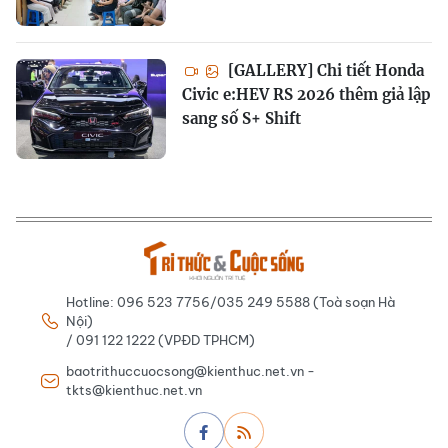
[GALLERY] Chi tiết Honda
Civic e:HEV RS 2026 thêm giả lập
sang số S+ Shift
Hotline: 096 523 7756/035 249 5588 (Toà soạn Hà
Nội)
/ 091 122 1222 (VPĐD TPHCM)
baotrithuccuocsong@kienthuc.net.vn -
tkts@kienthuc.net.vn