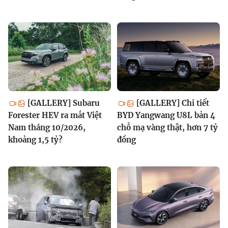
[GALLERY] Subaru
[GALLERY] Chi tiết
Forester HEV ra mắt Việt
BYD Yangwang U8L bản 4
Nam tháng 10/2026,
chỗ mạ vàng thật, hơn 7 tỷ
khoảng 1,5 tỷ?
đồng