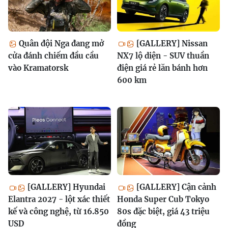
Quân đội Nga đang mở
[GALLERY] Nissan
cửa đánh chiếm đầu cầu
NX7 lộ diện - SUV thuần
vào Kramatorsk
điện giá rẻ lăn bánh hơn
600 km
[GALLERY] Hyundai
[GALLERY] Cận cảnh
Elantra 2027 - lột xác thiết
Honda Super Cub Tokyo
kế và công nghệ, từ 16.850
80s đặc biệt, giá 43 triệu
USD
đồng