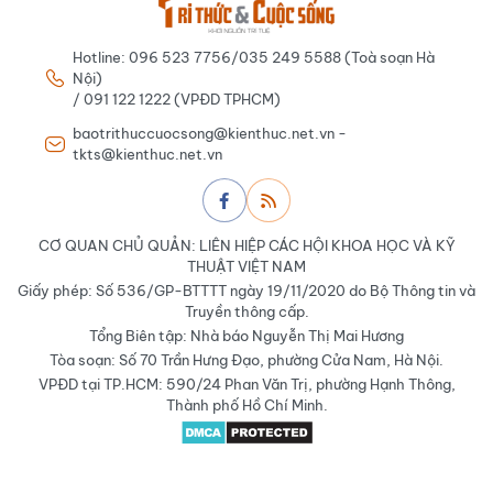
Hotline: 096 523 7756/035 249 5588 (Toà soạn Hà
Nội)
/ 091 122 1222 (VPĐD TPHCM)
baotrithuccuocsong@kienthuc.net.vn -
tkts@kienthuc.net.vn
CƠ QUAN CHỦ QUẢN: LIÊN HIỆP CÁC HỘI KHOA HỌC VÀ KỸ
THUẬT VIỆT NAM
Giấy phép: Số 536/GP-BTTTT ngày 19/11/2020 do Bộ Thông tin và
Truyền thông cấp.
Tổng Biên tập: Nhà báo Nguyễn Thị Mai Hương
Tòa soạn: Số 70 Trần Hưng Đạo, phường Cửa Nam, Hà Nội.
VPĐD tại TP.HCM: 590/24 Phan Văn Trị, phường Hạnh Thông,
Thành phố Hồ Chí Minh.