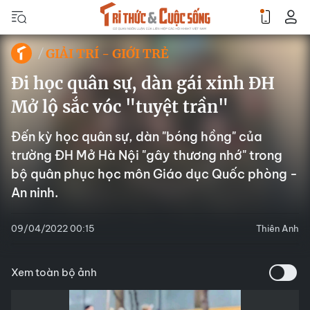
GIẢI TRÍ - GIỚI TRẺ
Đi học quân sự, dàn gái xinh ĐH
Mở lộ sắc vóc "tuyệt trần"
Đến kỳ học quân sự, dàn "bóng hồng" của
trường ĐH Mở Hà Nội "gây thương nhớ" trong
bộ quân phục học môn Giáo dục Quốc phòng -
An ninh.
09/04/2022 00:15
Thiên Anh
Xem toàn bộ ảnh