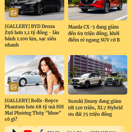
[GALLERY] BYD Denza
Mazda CX-5 đang giảm
Z9S hơn 1,1 tỷ đồng - lăn
đến 69 triệu đồng, khởi
bánh 1.100 km, sạc siêu
điểm rẻ ngang SUV cỡ B
nhanh
[GALLERY] Rolls-Royce
Suzuki Jimny đang giảm
Phantom hơn 68 tỷ mà HH
tới 120 triệu, XL7 Hybrid
Mai Phương Thúy "khoe"
ưu đãi 75 triệu đồng
có gì?