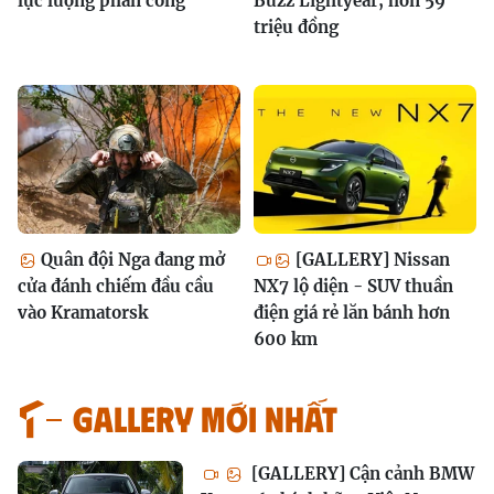
lực lượng phản công
Buzz Lightyear, hơn 59
triệu đồng
Quân đội Nga đang mở
[GALLERY] Nissan
cửa đánh chiếm đầu cầu
NX7 lộ diện - SUV thuần
vào Kramatorsk
điện giá rẻ lăn bánh hơn
600 km
GALLERY MỚI NHẤT
[GALLERY] Cận cảnh BMW