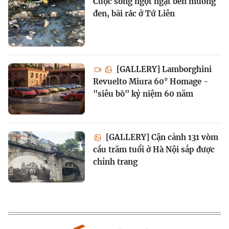
Cuộc sống ngột ngạt bên mương
đen, bãi rác ở Tứ Liên
[GALLERY] Lamborghini
Revuelto Miura 60° Homage -
"siêu bò" kỷ niệm 60 năm
[GALLERY] Cận cảnh 131 vòm
cầu trăm tuổi ở Hà Nội sắp được
chỉnh trang