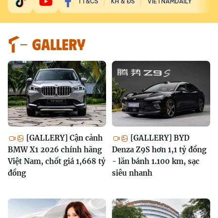
TT&CS
KH & ĐS
VIETNAMDAILY
GALLERY
[GALLERY] Cận cảnh
[GALLERY] BYD
BMW X1 2026 chính hãng
Denza Z9S hơn 1,1 tỷ đồng
Việt Nam, chốt giá 1,668 tỷ
- lăn bánh 1.100 km, sạc
đồng
siêu nhanh