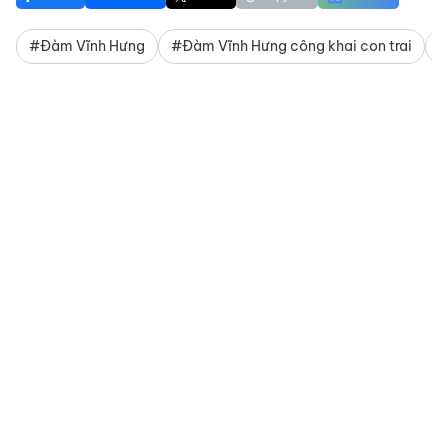
#Đàm Vĩnh Hưng
#Đàm Vĩnh Hưng công khai con trai
#