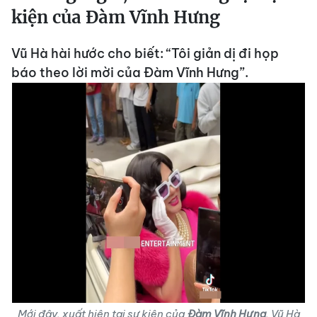
kiện của Đàm Vĩnh Hưng
Vũ Hà hài hước cho biết: “Tôi giản dị đi họp
báo theo lời mời của Đàm Vĩnh Hưng”.
Mới đây, xuất hiện tại sự kiện của
Đàm Vĩnh Hưng
, Vũ Hà