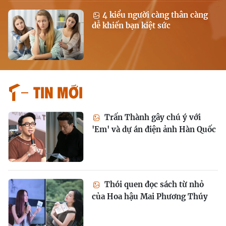
4 kiểu người càng thân càng
dễ khiến bạn kiệt sức
Tin mới
Trấn Thành gây chú ý với
'Em' và dự án điện ảnh Hàn Quốc
Thói quen đọc sách từ nhỏ
của Hoa hậu Mai Phương Thúy