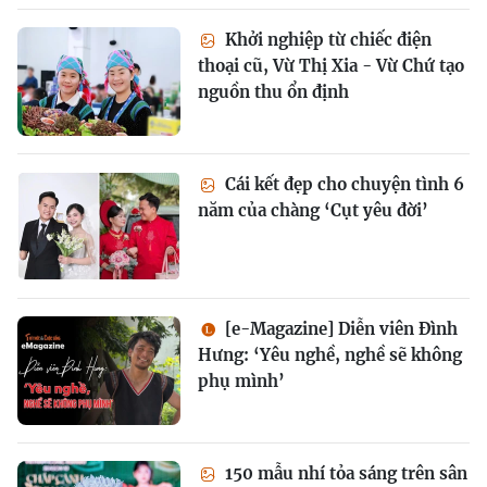
Khởi nghiệp từ chiếc điện
thoại cũ, Vừ Thị Xia - Vừ Chứ tạo
nguồn thu ổn định
Cái kết đẹp cho chuyện tình 6
năm của chàng ‘Cụt yêu đời’
[e-Magazine] Diễn viên Đình
Hưng: ‘Yêu nghề, nghề sẽ không
phụ mình’
150 mẫu nhí tỏa sáng trên sân