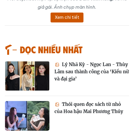
giả gái. Ảnh chụp màn hình.
Xem chi tiết
Đọc nhiều nhất
Lý Nhã Kỳ - Ngọc Lan - Thùy
Lâm sau thành công của ‘Kiều nữ
và đại gia’
Thói quen đọc sách từ nhỏ
của Hoa hậu Mai Phương Thúy