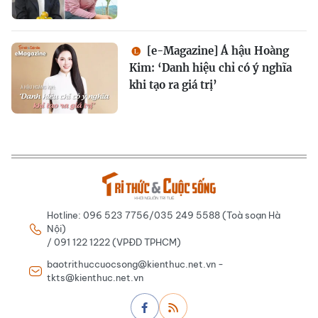
[e-Magazine] Á hậu Hoàng
Kim: ‘Danh hiệu chỉ có ý nghĩa
khi tạo ra giá trị’
Hotline: 096 523 7756/035 249 5588 (Toà soạn Hà
Nội)
/ 091 122 1222 (VPĐD TPHCM)
baotrithuccuocsong@kienthuc.net.vn -
tkts@kienthuc.net.vn