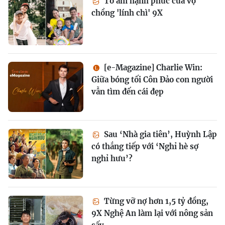
Tổ ấm hạnh phúc của vợ
chồng 'lính chì' 9X
[e-Magazine] Charlie Win:
Giữa bóng tối Côn Đảo con người
vẫn tìm đến cái đẹp
Sau ‘Nhà gia tiên’, Huỳnh Lập
có thắng tiếp với ‘Nghỉ hè sợ
nghỉ hưu’?
Từng vỡ nợ hơn 1,5 tỷ đồng,
9X Nghệ An làm lại với nông sản