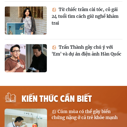
Từ chiếc trâm cài tóc, cô gái
24 tuổi tìm cách giữ nghề khảm
trai
Trấn Thành gây chú ý với
'Em' và dự án điện ảnh Hàn Quốc
KIẾN THỨC CẦN BIẾT
Cúm mùa có thể gây biến
chứng nặng ở cả trẻ khỏe mạnh